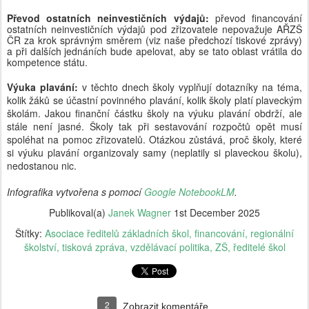
Převod ostatních neinvestičních výdajů:
převod financování
ostatních neinvestičních výdajů pod zřizovatele nepovažuje AŘZŠ
ČR za krok správným směrem (viz naše předchozí tiskové zprávy)
a při dalších jednáních bude apelovat, aby se tato oblast vrátila do
kompetence státu.
Výuka plavání:
v těchto dnech školy vyplňují dotazníky na téma,
kolik žáků se účastní povinného plavání, kolik školy platí plaveckým
školám. Jakou finanční částku školy na výuku plavání obdrží, ale
stále není jasné. Školy tak při sestavování rozpočtů opět musí
spoléhat na pomoc zřizovatelů. Otázkou zůstává, proč školy, které
si výuku plavání organizovaly samy (neplatily si plaveckou školu),
nedostanou nic.
Infografika vytvořena s pomocí
Google NotebookLM
.
Publikoval(a)
Janek Wagner
1st December 2025
Štítky:
Asociace ředitelů základních škol
financování
regionální
školství
tisková zpráva
vzdělávací politika
ZŠ
ředitelé škol
2
Zobrazit komentáře