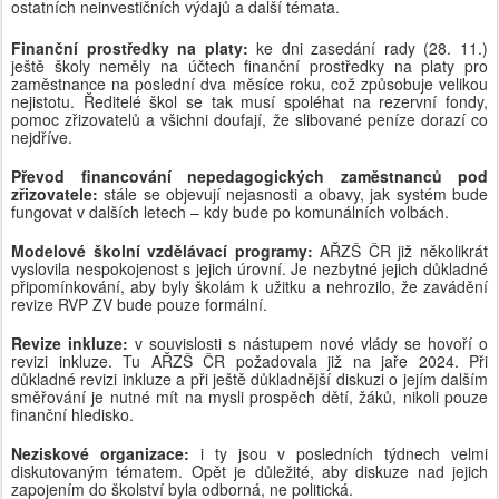
ostatních neinvestičních výdajů a další témata.
Finanční prostředky na platy:
ke dni zasedání rady (28. 11.)
ještě školy neměly na účtech finanční prostředky na platy pro
zaměstnance na poslední dva měsíce roku, což způsobuje velikou
nejistotu. Ředitelé škol se tak musí spoléhat na rezervní fondy,
pomoc zřizovatelů a všichni doufají, že slibované peníze dorazí co
nejdříve.
Převod financování nepedagogických zaměstnanců pod
zřizovatele:
stále se objevují nejasnosti a obavy, jak systém bude
fungovat v dalších letech – kdy bude po komunálních volbách.
Modelové školní vzdělávací programy:
AŘZŠ ČR již několikrát
vyslovila nespokojenost s jejich úrovní. Je nezbytné jejich důkladné
připomínkování, aby byly školám k užitku a nehrozilo, že zavádění
revize RVP ZV bude pouze formální.
Revize inkluze:
v souvislosti s nástupem nové vlády se hovoří o
revizi inkluze. Tu AŘZŠ ČR požadovala již na jaře 2024. Při
důkladné revizi inkluze a při ještě důkladnější diskuzi o jejím dalším
směřování je nutné mít na mysli prospěch dětí, žáků, nikoli pouze
finanční hledisko.
Neziskové organizace:
i ty jsou v posledních týdnech velmi
diskutovaným tématem. Opět je důležité, aby diskuze nad jejich
zapojením do školství byla odborná, ne politická.