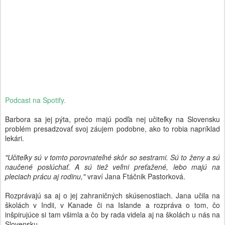
Podcast na Spotify.
Barbora sa jej pýta, prečo majú podľa nej učiteľky na Slovensku
problém presadzovať svoj záujem podobne, ako to robia napríklad
lekári.
"Učiteľky sú v tomto porovnateľné skôr so sestrami. Sú to ženy a sú
naučené poslúchať. A sú tiež veľmi preťažené, lebo majú na
pleciach prácu aj rodinu,"
vraví Jana Ftáčnik Pastorková.
Rozprávajú sa aj o jej zahraničných skúsenostiach. Jana učila na
školách v Indii, v Kanade či na Islande a rozpráva o tom, čo
inšpirujúce si tam všimla a čo by rada videla aj na školách u nás na
Slovensku.