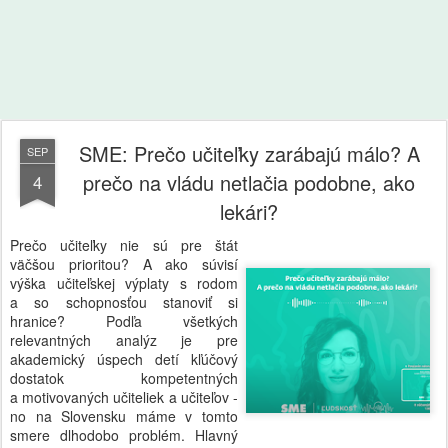
SME: Prečo učiteľky zarábajú málo? A
SEP
prečo na vládu netlačia podobne, ako
4
lekári?
Prečo učiteľky nie sú pre štát
väčšou prioritou? A ako súvisí
výška učiteľskej výplaty s rodom
a so schopnosťou stanoviť si
hranice? Podľa všetkých
relevantných analýz je pre
akademický úspech detí kľúčový
dostatok kompetentných
a motivovaných učiteliek a učiteľov -
no na Slovensku máme v tomto
smere dlhodobo problém. Hlavný