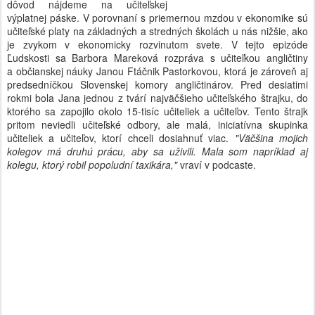
dôvod nájdeme na učiteľskej
výplatnej páske. V porovnaní s priemernou mzdou v ekonomike sú
učiteľské platy na základných a stredných školách u nás nižšie, ako
je zvykom v ekonomicky rozvinutom svete. V tejto epizóde
Ľudskosti sa Barbora Mareková rozpráva s učiteľkou angličtiny
a občianskej náuky Janou Ftáčnik Pastorkovou, ktorá je zároveň aj
predsedníčkou Slovenskej komory angličtinárov. Pred desiatimi
rokmi bola Jana jednou z tvárí najväčšieho učiteľského štrajku, do
ktorého sa zapojilo okolo 15-tisíc učiteliek a učiteľov. Tento štrajk
pritom neviedli učiteľské odbory, ale malá, iniciatívna skupinka
učiteliek a učiteľov, ktorí chceli dosiahnuť viac.
"Väčšina mojich
kolegov má druhú prácu, aby sa uživili. Mala som napríklad aj
kolegu, ktorý robil popoludní taxikára,"
vraví v podcaste.