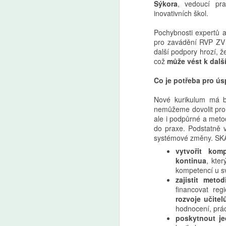
Sýkora
, vedoucí pr
inovativních škol.
Pro a proti: Devátá
Pochybnosti expertů 
AUG
pro zavádění RVP ZV 
5
třída má smysl, tvrdí
další podpory hrozí, 
Mazancová. Šmahel:
což
může vést k dalš
Zrušení nejde stavět
na tom, že ušetříme 50
Co je potřeba pro 
miliard
Nové kurikulum má bý
Premiér Andrej Babiš (ANO) a
nemůžeme dovolit pro
předseda Sněmovny Tomio
A
ale i podpůrné a metod
Okamura (SPD) mluví o zkrácení
do praxe. Podstatně v
povinné školní docházky
systémové změny. SKA
a zrušení devátých tříd. „Není
AI
vytvořit kom
možné to stavět na tom, že
ro
kontinua
, kter
ušetříme 50 miliard,“ namítá
Uč
kompetencí u s
ředitel Základní školy Plaňany
Žá
zajistit met
Martin Šmahel. „Nám ani tak
m
financovat reg
nejde o to, jestli do nich znalosti
rozvoje učitel
nacpeme za osm, nebo za devět
hodnocení, prác
let, ale jestli je s nimi naučíme
poskytnout j
pracovat,“ říká v Pro a proti