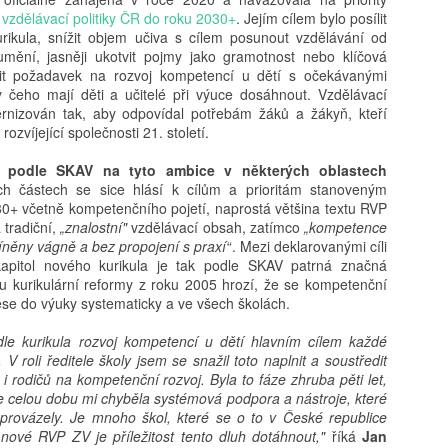
kritické, neboť formuje bud
i vzdělávací politiky ČR do roku 2030+
. Jejím cílem bylo posílit
determinovat trajektorii fy
rikula, snížit objem učiva s cílem posunout vzdělávání od
syntéza vychází z nejnověj
ění, jasněji ukotvit pojmy jako gramotnost nebo klíčová
akt pořízení telefonu v do
it požadavek na rozvoj kompetencí u dětí s očekávanými
bezprostřední spouštěč kli
 čeho mají děti a učitelé při výuce dosáhnout. Vzdělávací
s sebou jasně prokazatelné 
nizován tak, aby odpovídal potřebám žáků a žákyň, kteří
Klíčovým rozlišovacím prvkem
rozvíjející společnosti 21. století.
oddělení pouhého vlastnictv
následného užívání. Ukazuj
 podle SKAV na tyto ambice v některých oblastech
může sloužit jako relativn
 částech se sice hlásí k cílům a prioritám stanoveným
nebezpečí pro wellbeing ad
030+ včetně kompetenčního pojetí, naprostá většina textu RVP
stráveného u obrazovky a v
 tradiční,
„znalostní"
vzdělávací obsah, zatímco
„kompetence
vyžaduje hlubší metodologi
íněny vágně a bez propojení s praxí“
. Mezi deklarovanými cíli
apitol nového kurikula je tak podle SKAV patrná značná
 u kurikulární reformy z roku 2005 hrozí, že se kompetenční
nese do výuky systematicky a ve všech školách.
le kurikula rozvoj kompetencí u dětí hlavním cílem každé
 V roli ředitele školy jsem se snažil toto naplnit a soustředit
ů i rodičů na kompetenční rozvoj. Byla to fáze zhruba pěti let,
ale celou dobu mi chyběla systémová podpora a nástroje, které
rovázely. Je mnoho škol, které se o to v České republice
 nové RVP ZV je příležitost tento dluh dotáhnout,"
říká
Jan