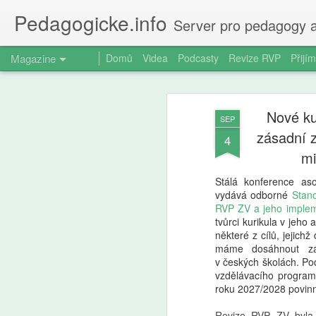
Pedagogicke.info
Server pro pedagogy a
Magazine
Domů
Videa
Podcasty
Revize RVP
Přijím
Nové ku
SEP
zásadní z
4
mi
Stálá konference as
vydává odborné
Stan
RVP ZV a jeho implem
tvůrci kurikula v jeho
některé z cílů, jejich
máme dosáhnout zá
v českých školách. P
vzdělávacího programu
roku 2027/2028 povinně
Revize RVP ZV byla 