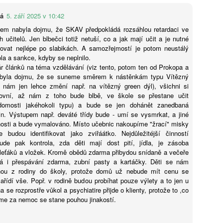
Ondřej Šteffl: Slepá místa, 4. část, Kdy bychom se
UG
vá
5. září 2025 v 10:42
3
měli bát o své děti
sem nabyla dojmu, že SKAV předpokládá rozsáhlou retardaci ve
h učitelů. Jen blbečci totiž netuší, co a jak mají učit a je nutné
rvenec, půl jedenácté večer. Novákovi vyjíždějí do Chorvatska.
rovat nejlépe po slabikách. A samozřejmostí je potom neustálý
ýden předtím četla máma o útoku nožem v jednom evropském městě.
ola a sankce, kdyby se neplnilo.
 té doby si po večerech pročítala diskuse, jestli je „tam dole"
r článků na téma vzdělávání (viz tento, potom ten od Prokopa a
zpečno a kudy radši nechodit. Klárka mezitím viděla video
abyla dojmu, že se suneme směrem k nástěnkám typu Vítězný
žralocích ve Středozemním moři a ptala se, jestli jsou i v Jadranu.
e nám jen lehce změní např. na vítězný green dýl), všichni si
sou.
ovní, až nám z toho bude blbě, ve škole se přestane učit
ědomosti jakéhokoli typu) a bude se jen dohánět zanedbaná
n. Výstupem např. deváté třídy bude - umí se vysmrkat, a jiné
osti a bude vymalováno. Místo učebnic nakoupíme "žrací" misky
Markéta Hronová: Místo „školky“ služby pro seniory?
UG
 budou identifikovat jako zviřáátko. Nejdůležitéjší činností
3
Dětské skupiny bojují s poklesem porodnosti a hledají
de pak kontrola, zda děti mají dost pití, jídla, je zásoba
nové poslání. Má to ale háčky
leťáků a vložek. Kromě obědů zdarma přibydou snídaně a večeře
 i přespávání zdarma, zubní pasty a kartáčky. Děti se nám
eset let pomáhala platforma Vše pro dětské skupiny se zakládáním
nou z rodiny do školy, protože domů už nebude mít cenu se
 provozováním soukromých „školek“. Jenže rapidní pokles porodnosti
zařídí vše. Popř. v rodině budou probíhat pouze výlety a to jen u
působil, že řada i nově vzniklých dětských skupin najednou nemá dost
 se rozprostře vůkol a psychiatire přijde o klienty, protože to ,co
ětí nebo je boj o každé obsazené místo brzy čeká. Oproti tomu
me za nemoc se stane pouhou jinakostí.
niorů bude rapidně přibývat – proto platforma zakládá nový projekt
eniorslužby, v němž chce provozovatelům poloprázdných skupin
moci s transformací zařízení právě na služby pro seniory. Nebude to