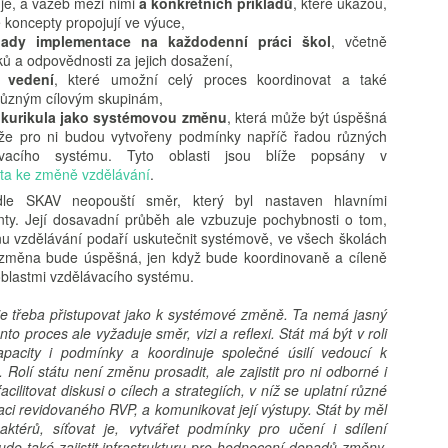
je, a vazeb mezi nimi
a konkrétních příkladů
, které ukážou,
Předávání informací z mateřské do základní školy
UG
é koncepty propojují ve výuce,
4
(záznam workshopu)
pady implementace na každodenní práci škol
, včetně
ků a odpovědnosti za jejich dosažení,
áznam workshopu Předávání informací z mateřské do základní školy
é vedení
, které umožní celý proces koordinovat a také
od vedením Sandry Bejdákové a Kateřiny Dobruské. Workshop se
různým cílovým skupinám,
kutečnil v rámci konference Jak podpořit plynulý přechod z mateřské
i kurikula jako systémovou změnu
, která může být úspěšná
o základní školy dne 15. dubna 2026. Tato konference nabídla
 že pro ni budou vytvořeny podmínky napříč řadou různých
dpovědi na otázky: Jaké jsou priority MŠMT pro nadcházející období?
lávacího systému. Tyto oblasti jsou blíže popsány v
ak se na problematiku přechodu dětí z MŠ do ZŠ dívá ČŠI? Které
ta ke změně vzdělávání
.
gislativní změny aktuálně ovlivňují školní praxi? A proč podporovat
aptaci a kontinuitu vzdělávání?
e SKAV neopouští směr, který byl nastaven hlavními
ty. Její dosavadní průběh ale vzbuzuje pochybnosti o tom,
 vzdělávání podaří uskutečnit systémově, ve všech školách
AI a budoucnost vzdělávání: Od technologické skepse
UG
í změna bude úspěšná, jen když bude koordinovaně a cíleně
4
k pedagogickému záměru
blastmi vzdělávacího systému.
učasná debata o roli umělé inteligence (AI) ve vzdělávání
ředstavuje kritický strategický moment, který zásadně přehodnocuje
e třeba přistupovat jako k systémové změně. Ta nemá jasný
tah mezi technologií a kognitivním vývojem. Nejde o pouhou integraci
to proces ale vyžaduje směr, vizi a reflexi. Stát má být v roli
vých nástrojů, ale o reakci na hluboký společenský paradox: rostoucí
kapacity i podmínky a koordinuje společné úsilí vedoucí k
šudypřítomnost velkých jazykových modelů (LLM) naráží na
olí státu není změnu prosadit, ale zajistit pro ni odborné i
zprecedentní odpor rodičů i zákonodárců vůči digitálnímu přesycení.
acilitovat diskusi o cílech a strategiích, v níž se uplatní různé
jdůležitějším poznatkem je nutnost striktního rozlišení mezi pouhým
ci revidovaného RVP, a komunikovat její výstupy. Stát by měl
ýkonem úkolu a skutečným procesem učení. Zatímco AI dokáže
 aktérů, síťovat je, vytvářet podmínky pro učení i sdílení
fektivně simulovat výsledek, skutečné vzdělávání vyžaduje cílený
ude také zajistit infrastrukturu pro hodnocení dopadů změny.