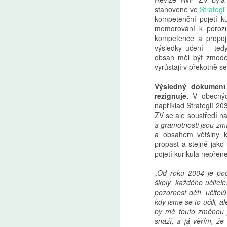
stanovené ve
Strategi
kompetenční pojetí ku
memorování k porozum
kompetence a propoj
výsledky učení – tedy
obsah měl být zmoder
vyrůstají v překotně se 
Výsledný dokument
rezignuje.
V obecných
například Strategií 2
ZV se ale soustředí na
a gramotnosti jsou zm
a obsahem většiny k
propast a stejně jako
pojetí kurikula nepře
„Od roku 2004 je pod
školy, každého učitele.
pozornost dětí, učitel
kdy jsme se to učili, 
by mě touto změnou p
snaží, a já věřím, že