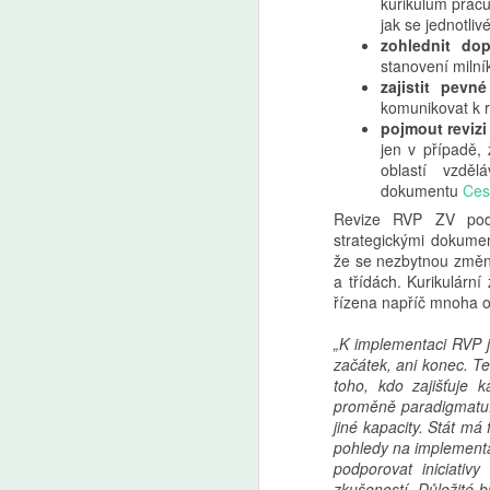
kurikulum pracu
z Učitelské platformy a ředitelka
A
jak se jednotliv
Základní školy Pod Beckovem
zohlednit do
Petra Mazancová.
stanovení milní
Z
zajistit pevn
p
komunikovat k 
us
pojmout reviz
d
jen v případě,
o
oblastí vzdě
J
dokumentu
Ces
le
ad
Revize RVP ZV podl
strategickými dokumen
že se nezbytnou změnu
A
a třídách. Kurikulárn
řízena napříč mnoha o
So
p
„K implementaci RVP j
vz
začátek, ani konec. Ten
no
toho, kdo zajišťuje 
v
proměně paradigmatu. R
be
jiné kapacity. Stát má f
Ne
pohledy na implementa
v
podporovat iniciativy
e
zkušeností. Důležité b