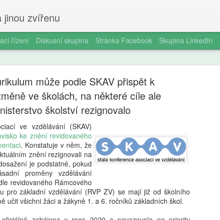
 jinou zvířenu
ací řízení
Diskusní skupina
Stránka Facebook
Skupina LinkedIn
rikulum může podle SKAV přispět k
měně ve školách, na některé cíle ale
nisterstvo školství rezignovalo
ociací ve vzdělávání (SKAV)
Smartphon
AUG
ovisko ke znění revidovaného
5
entaci
. Konstatuje v něm, že
čtrnáctilet
 aktuálním znění rezignovali na
ž dosažení je podstatné, pokud
longitudin
sadní proměny vzdělávání
odle revidovaného Rámcového
V éře všudypřítomné digitál
 pro základní vzdělávání (RVP ZV) se mají již od školního
pořízení prvního chytrého 
 učit všichni žáci a žákyně 1. a 6. ročníků základních škol.
milníků v životě dospívajíc
a odborníky na duševní zdr
oficiálně zahájena v roce 2020 a navazovala na priority