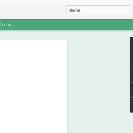
O nás
e a zdraví
ých: výsledky
ální studie ABCD
ní socializace představuje rozhodnutí o
telefonu jeden z nejvýznamnějších
ího i jeho rodiny. Pro pedagogickou obec
aví je pochopení časování tohoto kroku