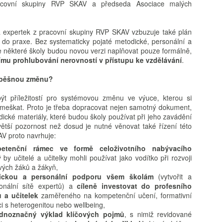
acovní skupiny RVP SKAV a předseda Asociace malých
Karolína Blažková:
Tobiáš Pospíchal:
a expertek z pracovní skupiny RVP SKAV vzbuzuje také plán
AUG
AUG
do praxe. Bez systematicky pojaté metodické, personální a
5
5
„Člověk to asi musí mít
Brněnský starosta
že některé školy budou novou verzi naplňovat pouze formálně,
rád.“ Jak se v pražské
prosadil do čela školy
ímu prohlubování nerovností v přístupu ke vzdělávání
.
garsonce žije učiteli
svého známého, oba
hudby s třiceti tisíci
kandidují za Motoristy.
úspěšnou změnu?
měsíčně
Střet zájmů odmítá
t příležitostí pro systémovou změnu ve výuce, kterou si
Učí děti hrát na kytaru, vydělává
Ředitelem základní školy v Brně-
meškat. Proto je třeba dopracovat nejen samotný dokument,
kolem 32 tisíc čistého a sám
Bystrci se stal Jaromír Špaček,
Milan Hausner: AI Act ve škole: Připravte se na nový
UG
ické materiály, které budou školy používat při jeho zavádění
v Praze bydlí jen díky obecnímu
jehož výběr si před komisí
4
ětší pozornost než dosud je nutné věnovat také řízení této
svět, nebo se připravte na konec II.
bytu. Pro třiatřicetiletého Martina
prosadil starosta městské části
V proto navrhuje:
je vlastní bydlení těžko
Tomáš Kratochvíl. Oba muži v
 Act se tváří jako hasičák, který chrlí formuláře místo pěny. Regulace
petenční rámec ve formě celoživotního nabývacího
představitelné. Místo toho šetří,
loňském roce společně
zdává certifikáty, zatímco serverovna hoří v přímém přenosu.
ý by učitelé a učitelky mohli používat jako vodítko při rozvoji
přivydělává si hudbou a doufá, že
kandidovali za Motoristy. Podle
itel‑úředník s razítkem „Compliance“ hledá smysl v kouři paragrafů.
vých žáků a žákyň,
si jednou pořídí maringotku.
protikorupčního analytika
k si dělá selfie s robotem, protože „riziko je cool“. A škola? Ta si
odickou a personální podporu všem školám
(vytvořit a
vyvolávají okolnosti Špačkova
yslí, že bezpečnost začíná podpisem, ne pochopením.
ionální sítě expertů) a
cíleně investovat do profesního
výběru pochyby, sám starosta pak
ů a učitelek
zaměřeného na kompetenční učení, formativní
odmítá, že by hrála politická
i s heterogenitou nebo wellbeing,
blízkost při výběru roli.
ednoznačný výklad klíčových pojmů
, s nimiž revidované