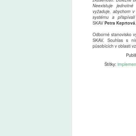
pe
Neexistuje jednotn
A
a 
vyžaduje, abychom v u
bu
systému a přispíval
pů
Ž
SKAV
Petra Keprtová
t
tr
kt
u
Odborné stanovisko vy
od
SKAV. Souhlas s ním
Cl
působících v oblasti v
V
Publi
Štítky:
implemen
A
V
zv
o