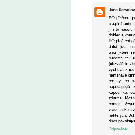
A
Jana Karvaio
PO přečtení j
skupině učícíc
Če
jim to naserví
T
dohled a kontr
Od
PO přečtení pá
be
další) jsem n
o 
únor )které s
J
budeme tak r
(obzvláště v
výchova z rodi
namáhavé činn
A
pro ty, co se
nepedagogů bu
kapesníků, toa
zdarma. Možná
D
pomalu přesu
a
vracet, škola 
z
některých. Duha
d
dnes považuje
se
S
Odpovědět
po