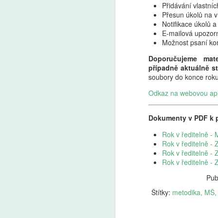
Přidávání vlastníc
Přesun úkolů na vh
Notifikace úkolů a
E-mailová upozorně
Možnost psaní ko
Doporučujeme mater
Renáta Zajíčková:
AUG
případně aktuálně s
8
Falešná oprava
soubory do konce roku 
inkluze: Ministr neřeší
Odkaz na webovou apl
děti, ale vlastní selhání
s rozpočtem
Dokumenty v PDF k pr
Poslankyně a ředitelka gymnázia
Renáta Zajíčková komentuje na
Rok v ředitelně -
sociální síti Facebook: "To, co se
Rok v ředitelně - 
A
dnes snaží ministr školství Robert
Rok v ředitelně -
Plaga prodat veřejnosti jako „revizi
Rok v ředitelně - 
inkluze“, není žádná promyšlená
P
reforma. Jsou to jen kosmetické
vl
Pub
úpravy a plošné škrty, kterými se
B
Štítky:
metodika
MŠ
snaží zakrýt fakt, že nedokázal
ar
u Aleny Schillerové a Andreje
dě
Babiše vyjednat slíbené peníze
a 