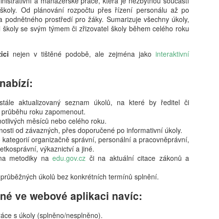
inistrativní a manažerské práce, která je nezbytnou součástí
tisíc dospělých respondentů. Zákaz telef
koly. Od plánování rozpočtu přes řízení personálu až po
vláda před necelými třemi týdny, začít pla
a podnětného prostředí pro žáky. Sumarizuje všechny úkoly,
roku.
el školy se svým týmem či zřizovatel školy během celého roku
ici
nejen v tištěné podobě, ale zejména jako
interaktivní
nabízí:
tále aktualizovaný seznam úkolů, na které by ředitel či
v průběhu roku zapomenout.
notlivých měsíců nebo celého roku.
nosti od závazných, přes doporučené po informativní úkoly.
 kategorií organizačně správní, personální a pracovněprávní,
tkosprávní, výkaznictví a jiné.
 na metodiky na
edu.gov.cz
či na aktuální citace zákonů a
 průběžných úkolů bez konkrétních termínů splnění.
ané ve webové aplikaci navíc:
ráce s úkoly (splněno/nesplněno).