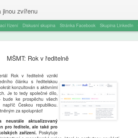
 jinou zvířenu
ací řízení
Diskusní skupina
Stránka Facebook
Skupina LinkedIn
MŠMT: Rok v ředitelně
riál Rok v ředitelně vznikl
edního článku s ředitelskou
Jakub Vik: Pro zá
AUG
okrát konzultován s aktivními
8
školách je 8 z 10 
ech. Je to tedy společné dílo,
– bude ke prospěchu všech
průzkum. Přísnější
lů napříč Českou republikou.
něným za spolupráci!
starší lidé
a neustále aktualizovaný
Zákaz mobilních telefonů ve školách v Če
n pro ředitele, ale také pro
osm lidí z deseti. Vyplývá to z bleskové
kolských zařízení.
Poskytuje
Median pro Český rozhlas. Zúčastnilo se