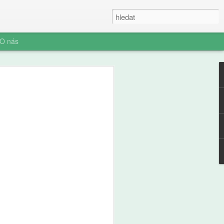
O nás
kaz mobilů na
Čechů, ukázal
 jsou rodiče a
sku podporuje přibližně
ho průzkumu společnosti
 ho začátkem srpna přes