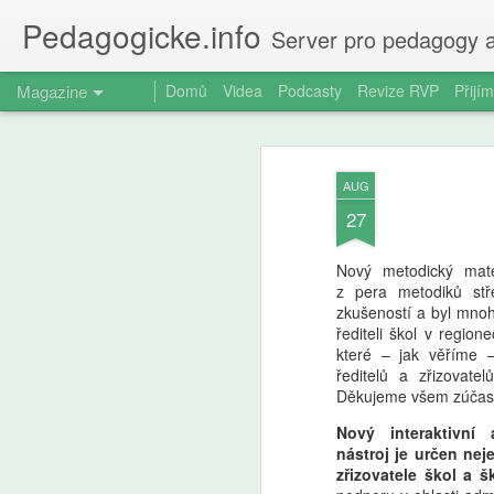
Pedagogicke.info
Server pro pedagogy a
Magazine
Domů
Videa
Podcasty
Revize RVP
Přijím
AUG
27
Nový metodický mate
z pera metodiků stř
zkušeností a byl mnoh
řediteli škol v region
které – jak věříme 
ředitelů a zřizovate
Děkujeme všem zúčast
Nový interaktivní 
nástroj je určen neje
zřizovatele škol a š