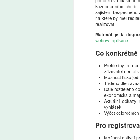
podporu v oblasti adm
každodenního chodu š
zajištění bezpečného 
na které by měl ředit
realizovat.
Materiál je k dispoz
webová aplikace
.
Co konkrétně 
Přehledný a neus
zřizovatel neměl 
Možnost tisku jed
Tříděno dle závaž
Dále rozděleno do
ekonomická a maje
Aktuální odkazy
vyhlášek.
Výčet celoročních
Pro registrov
Možnost aktivní p