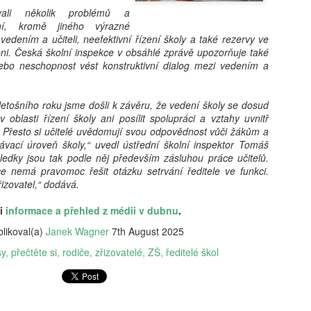
vám revoluční koncept: 'Dig
kovali několik problémů a
beztrestně co? Podvádět? T
ní, kromě jiného výrazné
v koutě a hroutí se pod tíh
edením a učiteli, neefektivní řízení školy a také rezervy ve
nezpracovaných esejů, vy 
i. Česká školní inspekce v obsáhlé zprávě upozorňuje také
algoritmy, aby za vás vytv
ebo neschopnost vést konstruktivní dialog mezi vedením a
hodnoty, etiku a integritu;
místo. Naše motto? Plagiáto
je jen další slovo pro len
letošního roku jsme došli k závěru, že vedení školy se dosud
úspěchu a staňte se hrdým 
 v oblasti řízení školy ani posílit spolupráci a vztahy uvnitř
je pro vás nejlepší. Budouc
Přesto si učitelé uvědomují svou odpovědnost vůči žákům a
u toho nesmíte chybět. Stáh
ávací úroveň školy,“ uvedl ústřední školní inspektor Tomáš
budoucnost ještě dnes!
ýsledky jsou tak podle něj především zásluhou práce učitelů.
e nemá pravomoc řešit otázku setrvání ředitele ve funkci.
izovatel,“ dodává.
li
informace a přehled z médii v dubnu
.
likoval(a)
Janek Wagner
7th August 2025
sy
přečtěte si
rodiče
zřizovatelé
ZŠ
ředitelé škol