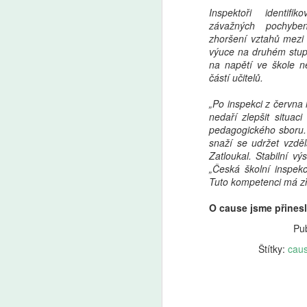
Inspektoři identifi
závažných pochybe
zhoršení vztahů mezi v
výuce na druhém stupn
na napětí ve škole n
částí učitelů.
„Po inspekci z června 
nedaří zlepšit situaci
pedagogického sboru. 
snaží se udržet vzděl
Zatloukal. Stabilní v
„Česká školní inspekc
Tuto kompetenci má zř
O cause jsme přines
Pub
Štítky:
cau