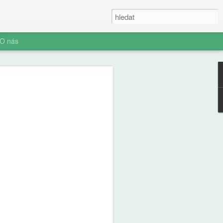
O nás
ner: Iluze rychlých
oč AI není digitální
 (ani digitální
u myšlení je konec. Vítejte v nové éře
síte namáhat: robot to vyřeší za vás.
prompt a 'AI' je vaše? Představujeme