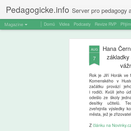
Pedagogicke.info
Server pro pedagogy a
Magazine
Domů
Videa
Podcasty
Revize RVP
Přijím
Hana Černo
AUG
základky
7
váž
Rok je Jiří Horák ve f
Komenského v Husto
začátku provází jeh
i rodiči. Kvůli jeho ú
odešlo ze školy jed
desítky učitelů. T
zveřejnila výsledky ko
města, jež je zřizovate
Z
článku na Novinky.c