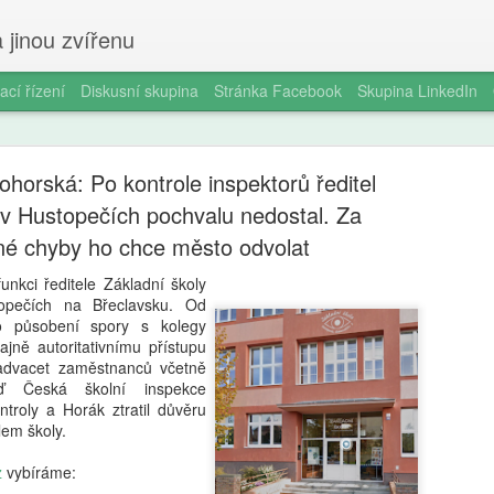
 jinou zvířenu
ací řízení
Diskusní skupina
Stránka Facebook
Skupina LinkedIn
horská: Po kontrole inspektorů ředitel
 v Hustopečích pochvalu nedostal. Za
né chyby ho chce město odvolat
unkci ředitele Základní školy
Milan Haus
AUG
pečích na Břeclavsku. Od
6
o působení spory s kolegy
zkratek: Pr
dajně autoritativnímu přístupu
nadvacet zaměstnanců včetně
kompetence
eď Česká školní inspekce
občanství)
ntroly a Horák ztratil důvěru
lem školy.
Zazvonil zvonec a kritickém
vzdělávání, kde už se nemu
z
vybíráme:
Proč se učit, když stačí n 