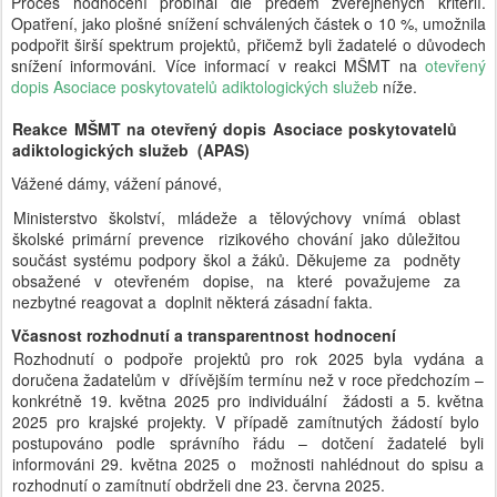
Proces hodnocení probíhal dle předem zveřejněných kritérií.
Opatření, jako plošné snížení schválených částek o 10 %, umožnila
podpořit širší spektrum projektů, přičemž byli žadatelé o důvodech
snížení informováni. Více informací v reakci MŠMT na
otevřený
dopis Asociace poskytovatelů adiktologických služeb
níže.
Reakce MŠMT na otevřený dopis Asociace poskytovatelů
adiktologických služeb (APAS)
Vážené dámy, vážení pánové,
Ministerstvo školství, mládeže a tělovýchovy vnímá oblast
školské primární prevence rizikového chování jako důležitou
součást systému podpory škol a žáků. Děkujeme za podněty
obsažené v otevřeném dopise, na které považujeme za
nezbytné reagovat a doplnit některá zásadní fakta.
Včasnost rozhodnutí a transparentnost hodnocení
Rozhodnutí o podpoře projektů pro rok 2025 byla vydána a
doručena žadatelům v dřívějším termínu než v roce předchozím –
konkrétně 19. května 2025 pro individuální žádosti a 5. května
2025 pro krajské projekty. V případě zamítnutých žádostí bylo
postupováno podle správního řádu – dotčení žadatelé byli
informováni 29. května 2025 o možnosti nahlédnout do spisu a
rozhodnutí o zamítnutí obdrželi dne 23. června 2025.