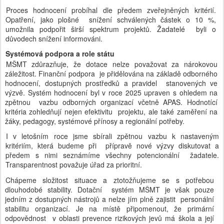
Proces hodnocení probíhal dle předem zveřejněných kritérií.
Opatření, jako plošné snížení schválených částek o 10 %,
umožnila podpořit širší spektrum projektů. Žadatelé byli o
důvodech snížení informováni.
Systémová podpora a role státu
MŠMT zdůrazňuje, že dotace nelze považovat za nárokovou
záležitost. Finanční podpora je přidělována na základě odborného
hodnocení, dostupných prostředků a pravidel stanovených ve
výzvě. Systém hodnocení byl v roce 2025 upraven s ohledem na
zpětnou vazbu odborných organizací včetně APAS. Hodnotící
kritéria zohledňují nejen efektivitu projektu, ale také zaměření na
žáky, pedagogy, systémové přínosy a regionální potřeby.
I v letošním roce jsme sbírali zpětnou vazbu k nastaveným
kritériím, která budeme při přípravě nové výzvy diskutovat a
předem s nimi seznámíme všechny potencionální žadatele.
Transparentnost považuje úřad za prioritní.
Chápeme složitost situace a ztotožňujeme se s potřebou
dlouhodobé stability. Dotační systém MŠMT je však pouze
jedním z dostupných nástrojů a nelze jím plně zajistit personální
stabilitu organizací. Je na místě připomenout, že primární
odpovědnost v oblasti prevence rizikových jevů má škola a její