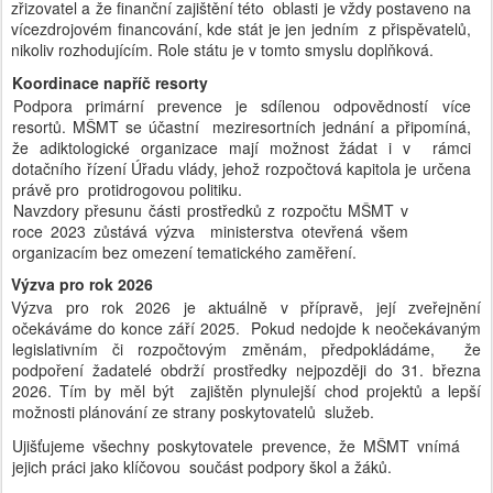
zřizovatel a že finanční zajištění této oblasti je vždy postaveno na
vícezdrojovém financování, kde stát je jen jedním z přispěvatelů,
nikoliv rozhodujícím. Role státu je v tomto smyslu doplňková.
Koordinace napříč resorty
Podpora primární prevence je sdílenou odpovědností více
resortů. MŠMT se účastní meziresortních jednání a připomíná,
že adiktologické organizace mají možnost žádat i v rámci
dotačního řízení Úřadu vlády, jehož rozpočtová kapitola je určena
právě pro protidrogovou politiku.
Navzdory přesunu části prostředků z rozpočtu MŠMT v
roce 2023 zůstává výzva ministerstva otevřená všem
organizacím bez omezení tematického zaměření.
Výzva pro rok 2026
Výzva pro rok 2026 je aktuálně v přípravě, její zveřejnění
očekáváme do konce září 2025. Pokud nedojde k neočekávaným
legislativním či rozpočtovým změnám, předpokládáme, že
podpoření žadatelé obdrží prostředky nejpozději do 31. března
2026. Tím by měl být zajištěn plynulejší chod projektů a lepší
možnosti plánování ze strany poskytovatelů služeb.
Ujišťujeme všechny poskytovatele prevence, že MŠMT vnímá
jejich práci jako klíčovou součást podpory škol a žáků.