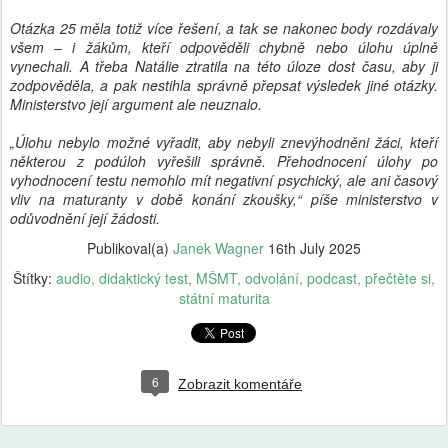
Otázka 25 měla totiž více řešení, a tak se nakonec body rozdávaly
všem – i žákům, kteří odpověděli chybně nebo úlohu úplně
vynechali. A třeba Natálie ztratila na této úloze dost času, aby ji
zodpověděla, a pak nestihla správně přepsat výsledek jiné otázky.
Ministerstvo její argument ale neuznalo.
„Úlohu nebylo možné vyřadit, aby nebyli znevýhodněni žáci, kteří
některou z podúloh vyřešili správně. Přehodnocení úlohy po
vyhodnocení testu nemohlo mít negativní psychický, ale ani časový
vliv na maturanty v době konání zkoušky,“ píše ministerstvo v
odůvodnění její žádosti.
Publikoval(a)
Janek Wagner
16th July 2025
Štítky:
audio
didaktický test
MŠMT
odvolání
podcast
přečtěte si
státní maturita
6
Zobrazit komentáře