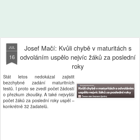
Josef Mačí: Kvůli chybě v maturitách s
JUL
odvoláním uspělo nejvíc žáků za poslední
16
roky
Stát letos nedokázal zajistit
bezchybné zadání maturitních
testů. I proto se zvedl počet žádostí
o přezkum zkoušky. A také nejvyšší
počet žáků za poslední roky uspěl –
konkrétně 32 žadatelů.