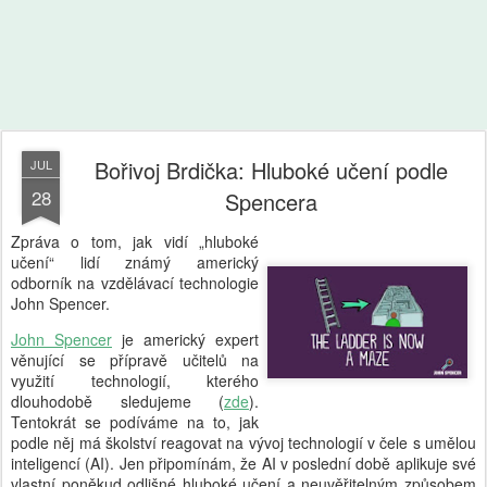
Bořivoj Brdička: Hluboké učení podle
JUL
28
Spencera
Zpráva o tom, jak vidí „hluboké
učení“ lidí známý americký
odborník na vzdělávací technologie
John Spencer.
John Spencer
je americký expert
věnující se přípravě učitelů na
využití technologií, kterého
dlouhodobě sledujeme (
zde
).
Tentokrát se podíváme na to, jak
podle něj má školství reagovat na vývoj technologií v čele s umělou
inteligencí (AI). Jen připomínám, že AI v poslední době aplikuje své
vlastní poněkud odlišné hluboké učení a neuvěřitelným způsobem