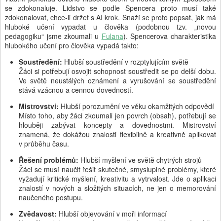
se zdokonaluje. Lidstvo se podle Spencera proto musí také
zdokonalovat, chce-li držet s AI krok. Snaží se proto popsat, jak má
hluboké učení vypadat u člověka (podobnou tzv. „novou
pedagogiku“ jsme zkoumali u
Fulana
). Spencerova charakteristika
hlubokého učení pro člověka vypadá takto:
Soustředění:
Hlubší soustředění v rozptylujícím světě
Žáci si potřebují osvojit schopnost soustředit se po delší dobu.
Ve světě neustálých oznámení a vyrušování se soustředění
stává vzácnou a cennou dovedností.
Mistrovství:
Hlubší porozumění ve věku okamžitých odpovědí
Místo toho, aby žáci zkoumali jen povrch (obsah), potřebují se
hlouběji zabývat koncepty a dovednostmi. Mistrovství
znamená, že dokážou znalosti flexibilně a kreativně aplikovat
v průběhu času.
Řešení problémů:
Hlubší myšlení ve světě chytrých strojů
Žáci se musí naučit řešit skutečné, smysluplné problémy, které
vyžadují kritické myšlení, kreativitu a vytrvalost. Jde o aplikaci
znalostí v nových a složitých situacích, ne jen o memorování
naučeného postupu.
Zvědavost:
Hlubší objevování v moři informací