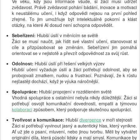
Ve věku, kdy jsou informace všude, si žáci musí udržet
zvědavost. Právě zvědavost pohání bádání, inovace a motivaci
k neustálému učení, i když odpovědi nejsou na první pohled
zřejmé. To jim umožňuje být intelektuálně pokorní a klást
otázky, na které AI dosud není schopna odpovědět.
Sebeřízení:
Hlubší úsilí v měnícím se světě
Žáci se musí naučit, jak řídit své vlastní učení, stanovovat si
cíle a přizpůsobovat se změnám. Sebeřízení jim pomáhá
orientovat se v nejistotě a převzít odpovědnost za svůj růst.
Odolnost:
Hlubší úsilí při řešení velkých výzev
Hlubší učení vyžaduje úsilí a žáci potřebují odolnost, aby se
probojovali zmatkem, nudou a frustrací. Poznávají, že k růstu
nejčastěji dochází, když je výuka náročnější.
Spolupráce:
Hlubší propojení v rozděleném světě
Vhodná spolupráce s ostatními nebyla nikdy důležitější. Žáci si
potřebují osvojit komunikační dovednosti, empatii a týmovou
kolaboraci
způsobem, který podporuje skutečnou spolupráci.
Tvořivost a komunikace:
Hlubší
divergence
v moři stejnosti
Žáci si potřebují vyvinout jasný a autentický hlas, který vynikne.
Ať už jde o psaní, mluvení, nebo jinou tvorbu. Měli by vytvářet
originální díla, která působí lidsky a mají smysl. Komunikace by