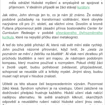
měla odrážet hluboké myšlení a smysluplně se spojovat s
příjemcem. V ideálním případě se žáci stávají
kurátory
.
Jak vidno, John shrnuje jen to, co je nám již známo. Že existují
podobné požadavky na transformaci vzdělávání, které obvykle
nazýváme cíli pro 21. století, asi všichni víme. Dovolím si kromě
Fullana připomenout ještě zásadní přínos bostonského
Center for
Curriculum Redesign
v podobě
převráceného čtyřrozměrného
kurikula
, které na nejvyšší příčku staví metakognici.
A teď do toho ještě přichází AI, která náš svět mění stále rychleji.
John používá názorné přirovnání, když tvrdí, že „
cesta za
poznáním se mění z žebříku na bludiště
“. AI však není zkratkou při
průchodu bludištěm a není ani mapou. Je nástrojem podobným
kompasu, který musíme používat s rozmyslem. Pokud chtějí žáci
v životě uspět, budou potřebovat zvědavost, přizpůsobivost,
schopnost se neustále učit a kriticky myslet. Jinými slovy, budou
muset najít smysl v hloubce znalostí.
Učitelé za této situace čelí bezprecedentním výzvám. Pozornost
žáků klesá. Syndrom vyhoření je na vzestupu. Učení založené na
dodržování předpisů frustruje každého. Hlubší učení však nabízí
nadějnou alternativu. Ve světě snadných kliknutí, okamžitých
odpovědí a neustálého rušení nabízí hluboké učení jinou cestu.