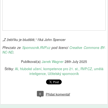
„
Z žebříku je bludiště,“ říká John Spencer
Převzato ze
Spomocnik.RVP.cz
pod licencí
Creative Commons BY-
NC-ND
.
Publikoval(a)
Janek Wagner
28th July 2025
Štítky:
AI
hluboké učení
kompetence pro 21. st.
RVP.CZ
umělá
inteligence
Učitelský spomocník
0
Přidat komentář