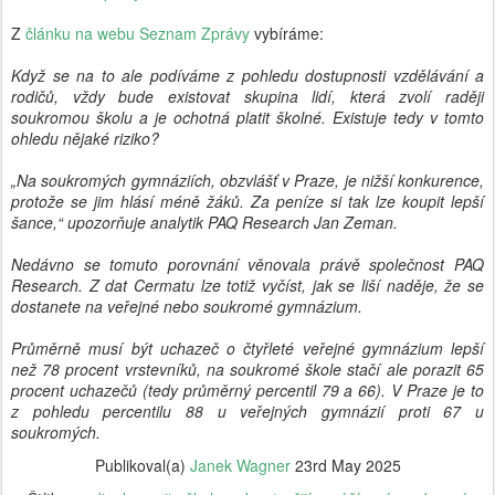
Z
článku na webu Seznam Zprávy
vybíráme:
Když se na to ale podíváme z pohledu dostupnosti vzdělávání a
rodičů, vždy bude existovat skupina lidí, která zvolí raději
soukromou školu a je ochotná platit školné. Existuje tedy v tomto
ohledu nějaké riziko?
„Na soukromých gymnáziích, obzvlášť v Praze, je nižší konkurence,
protože se jim hlásí méně žáků. Za peníze si tak lze koupit lepší
šance,“ upozorňuje analytik PAQ Research Jan Zeman.
Nedávno se tomuto porovnání věnovala právě společnost PAQ
Research. Z dat Cermatu lze totiž vyčíst, jak se liší naděje, že se
dostanete na veřejné nebo soukromé gymnázium.
Průměrně musí být uchazeč o čtyřleté veřejné gymnázium lepší
než 78 procent vrstevníků, na soukromé škole stačí ale porazit 65
procent uchazečů (tedy průměrný percentil 79 a 66). V Praze je to
z pohledu percentilu 88 u veřejných gymnázií proti 67 u
soukromých.
Publikoval(a)
Janek Wagner
23rd May 2025