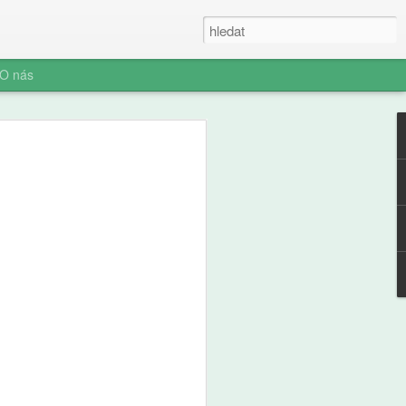
O nás
fl: Slepá místa
část, Věci, o kterých
 ví, ale vy možná ne
těj, devět let, dostal na starost stan.
tu, dvě minuty ji otáčí. Táta to
lám, ať tu nejsme do večera." Stan stojí
kládá dříví do komínku, kouří to,