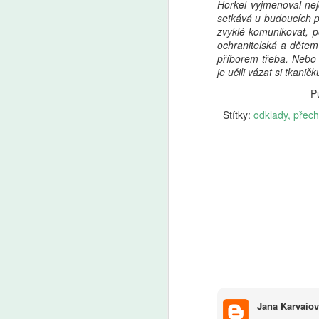
Horkel vyjmenoval nej
setkává u budoucích pr
zvyklé komunikovat, p
ochranitelská a dětem
příborem třeba. Nebo 
je učili vázat si tkanič
P
Štítky:
odklady
přech
Jana Karvaio