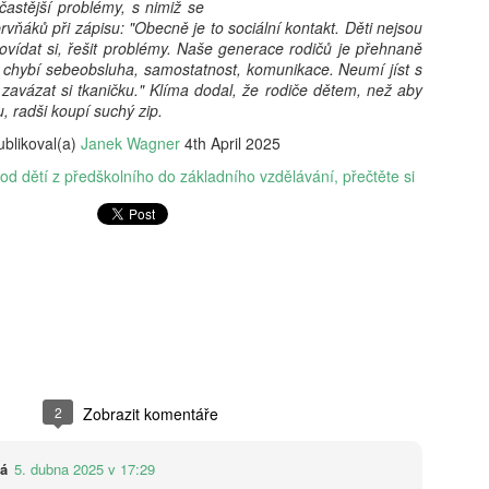
nechytá. „Dej to sem, takhle
častější problémy, s nimiž se
První se roztrhne. „Nech to
vňáků při zápisu: "Obecně je to sociální kontakt. Děti nejsou
v koši."
ovídat si, řešit problémy. Naše generace rodičů je přehnaně
 chybí sebeobsluha, samostatnost, komunikace. Neumí jíst s
zavázat si tkaničku." Klíma dodal, že rodiče dětem, než aby
ku, radši koupí suchý zip.
ublikoval(a)
Janek Wagner
4th April 2025
od dětí z předškolního do základního vzdělávání
přečtěte si
2
Zobrazit komentáře
vá
5. dubna 2025 v 17:29