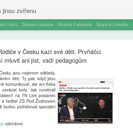
 jinou zvířenu
ací řízení
Diskusní skupina
Stránka Facebook
Skupina LinkedIn
odiče v Česku kazí své děti. Prvňáčci
 mluvit ani jíst, vadí pedagogům
Česku jsou nejenom odklady,
ánění dětí. Ty pak, když jdou
Ondřej Štef
AUG
ně komunikovat, ale ani třeba
7
rodičů, 6. 
 zavázat boty. Jak rozebrali
hlášení! na TN Live poslanec
věda dobře
) a ředitel ZŠ Pod Žvahovem
mě budou potřebovat speciální
Jedno odpoledne v kempu. Ma
Vytáhne tyčky, rozloží plach
nevydrží. „Počkej, já ti udě
cz
vybíráme:
za pět minut. Oheň. Matěj s