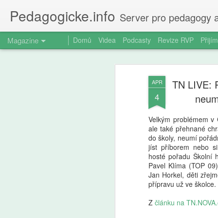
Pedagogicke.info
Server pro pedagogy a
Magazine
Domů
Videa
Podcasty
Revize RVP
Přijím
TN LIVE: R
APR
4
neumí
Velkým problémem v 
ale také přehnané chr
do školy, neumí pořád
jíst příborem nebo si
hosté pořadu Školní 
Pavel Klíma (TOP 09
Jan Horkel, děti zřej
přípravu už ve školce.
Z
článku na TN.NOVA.