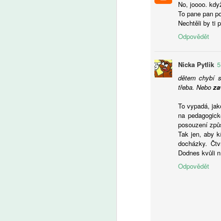
No, joooo. když
To pane pan po
Nechtěli by ti po
Odpovědět
Ranní Plus:
AUG
Nicka Pytlik
5
7
Francouzské děti na
dětem chybí s
zákaz telefonů reagují
třeba. Nebo
za
dobře. Platí pro
To vypadá, jako
všechny, proto to není
na pedagogick
téma, říká Češka žijící
posouzení způso
ve Francii. Reaguje
Tak jen, aby k
Václav Maněna
docházky. Čtvr
A
Dodnes kvůli ní
Skoro každý osmý člověk v
Česku podporuje zákaz mobilních
Odpovědět
P
telefonů ve školách, vyplývá
šk
z bleskového průzkumu
šk
společnosti Median pro Český
Ře
rozhlas. Zákaz telefonů na
školách podpořila před necelými
třemi týdny i česká vláda.