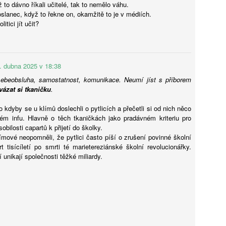
 to dávno říkali učitelé, tak to nemělo váhu.
slanec, když to řekne on, okamžitě to je v médiích.
litici jít učit?
Karel Střelec: Kvůli
Petr Šilhán: Zákaz
AUG
AUG
. dubna 2025 v 18:38
7
7
vosímu hnízdu strhávat
mobilů ve školách
ebeobsluha, samostatnost, komunikace. Neumí jíst s příborem
dům? Přesně tak
naráží u opozice.
vázat si tkaničku
.
působí plán zrušit
Vědecká data jasný
 kdyby se u klímů doslechli o pytlicích a přečetli si od nich něco
deváté třídy
přínos neukazují
ém infu. Hlavně o těch tkaničkách jako pradávném kriteriu pro
Ani o prázdninách není v
Plošný zákaz mobilních telefonů
bilosti capartů k přijetí do školky.
diskusích o školství prázdno, jak
na školách, jehož uzákonění
ímové neopomněli, že pytlici často píší o zrušení povinné školní
ukazuje iniciativa části
podpořila vláda, vyvolává emoce.
t tisícíletí po smrti té marietereziánské školní revolucionářky.
Markéta Lankašová: Ministr Plaga chce zachovat
UG
představitelů vládní koalice, kteří
Koaliční politici v čele
 unikají společnosti těžké miliardy.
6
přípravné třídy. Je to chaos, stěžují si ředitelé škol
plédují za zrušení 9. tříd
s premiérem Andrejem Babišem
základních škol. Návrh z pera
(ANO) a ministrem školství
řípravné třídy pomáhají dětem s přechodem ze školky do základní
Petra Macha (SPD), který má
Robertem Plagou (za ANO)
oly. Od roku 2029 měly kvůli zpřísnění odkladů zaniknout, ministr
přinést úspory státní kase
argumentují negativním vlivem
olství Plaga chce však rozhodnutí zrušit a přípravky zachovat.
a potřebné síly pracovnímu trhu,
zařízení na soustředění i duševní
ditelé škol i odborníci to vítají, jen jim vadí zatím nejasná koncepce.
je nicméně ukázkou naprosto
zdraví dětí. Záměr ale naráží
zkratkovitého uvažování
u opozice, podle které technologie