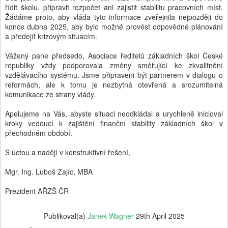
řídit školu, připravit rozpočet ani zajistit stabilitu pracovních míst.
Žádáme proto, aby vláda tyto informace zveřejnila nejpozději do
konce dubna 2025, aby bylo možné provést odpovědné plánování
a předejít krizovým situacím.
Vážený pane předsedo, Asociace ředitelů základních škol České
republiky vždy podporovala změny směřující ke zkvalitnění
vzdělávacího systému. Jsme připraveni být partnerem v dialogu o
reformách, ale k tomu je nezbytná otevřená a srozumitelná
komunikace ze strany vlády.
Apelujeme na Vás, abyste situaci neodkládal a urychleně inicioval
kroky vedoucí k zajištění finanční stability základních škol v
přechodném období.
S úctou a nadějí v konstruktivní řešení,
Mgr. Ing. Luboš Zajíc, MBA
Prezident AŘZŠ ČR
Publikoval(a)
Janek Wagner
29th April 2025