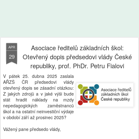
Asociace ředitelů základních škol:
APR
Otevřený dopis předsedovi vlády České
29
republiky, prof. PhDr. Petru Fialovi
V pátek 25. dubna 2025 zaslala
AŘZŠ ČR předsedovi vlády
otevřený dopis se zásadní otázkou:
Z jakých zdrojů a v jaké výši bude
stát hradit náklady na mzdy
nepedagogických zaměstnanců
škol a na ostatní neinvestiční výdaje
v období září až prosinec 2025?
Vážený pane předsedo vlády,