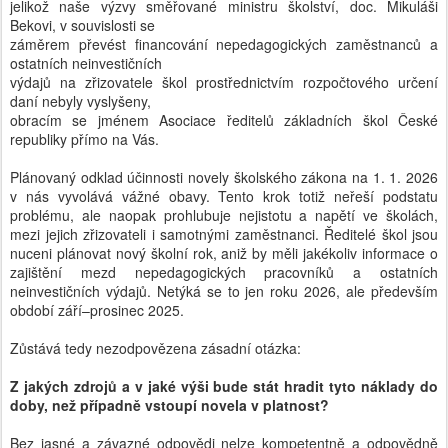
jelikož naše výzvy směřované ministru školství, doc. Mikuláši
Bekovi, v souvislosti se
záměrem převést financování nepedagogických zaměstnanců a
ostatních neinvestičních
výdajů na zřizovatele škol prostřednictvím rozpočtového určení
daní nebyly vyslyšeny,
obracím se jménem Asociace ředitelů základních škol České
republiky přímo na Vás.
Plánovaný odklad účinnosti novely školského zákona na 1. 1. 2026
v nás vyvolává vážné obavy. Tento krok totiž neřeší podstatu
problému, ale naopak prohlubuje nejistotu a napětí ve školách,
mezi jejich zřizovateli i samotnými zaměstnanci. Ředitelé škol jsou
nuceni plánovat nový školní rok, aniž by měli jakékoliv informace o
zajištění mezd nepedagogických pracovníků a ostatních
neinvestičních výdajů. Netýká se to jen roku 2026, ale především
období září–prosinec 2025.
Zůstává tedy nezodpovězena zásadní otázka:
Z jakých zdrojů a v jaké výši bude stát hradit tyto náklady do
doby, než případně vstoupí novela v platnost?
Bez jasné a závazné odpovědi nelze kompetentně a odpovědně