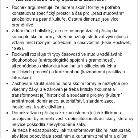
Rochex argumentuje, že jádrem školní formy je potřeba
konstituovat specifický prostor a čas pro „práci studování“
založenou na psané kultuře. Ostatní dimenze jsou více
proměnlivé.
Zdůrazňuje holistický, ale ne homogenizující přístup ke
konceptu školní formy, který umožňuje studovat vyvíjející se
vztahy mezi různými potřebami a časovostmi (Elsie Rockwell,
1999).
Rockwell rozlišuje tři typy časovostí ve studiu vzdělávání:
dlouhodobou (antropologické spojení s gramotností),
střednědobou (historická kontinuita institucionálních a
politických procesů) a krátkodobou (každodenní praktiky a
interakce).
Zachování strukturálního jádra školní formy je nezbytné pro
všechny žáky, ale zároveň je třeba kriticky zkoumat a
transformovat její historické a současné projevy (kulturní
arbitrárnost, dominance, autoritářství, standardizace,
lhostejnost k subjektivitám).
Demokratizace přístupu ke znalostem a jejich kritickému
osvojování by neměla vést k deinstitucionalizaci školy, která by
nejvíce poškodila znevýhodněné žáky.
Je třeba hledat způsoby, jak transformovat školní instituci tak,
aby lépe odpovídala sociálním a kulturním změnám a cílům