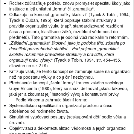
Rochex zdůrazňuje potřebu znovu promyslet specifitu školy jako
instituce a její unikátní „formu“ či „gramatiku“.
Odkazuje na koncept „gramatiky školství“ (Tyack & Tobin, 1994;
Tyack & Cuban, 1995), která popisuje stabilní struktury a
pravidla organizující výuku (např. standardizované rozdělení
času a prostoru, klasifikace žáků, rozdělení vědomostí do
předmětů). Tato gramatika je odolná vůči radikálním reformám.
„
Základní „gramatika“ školství, jako je podoba tříd, zůstala po
desetiletí pozoruhodně stabilní... Pod pojmem „gramatika“
školství rozumíme pravidelné struktury a pravidla, která
organizují práci výuky.
“ (Tyack & Tobin, 1994, str. 454–455,
citováno na str. 319)
Kritizuje však, že tento koncept se zaměřuje spíše na organizaci
než na podstatu výuky a co ji činí nezbytnou.
Představuje koncept „školní formy“ francouzského sociologa
Guye Vincenta (1980), který se snaží definovat „školu takovou,
jaká je“ a zkoumat její historický vývoj a konstitutivní prvky.
Podle Vincenta zahrnuje školní forma:
Systematickou specifikaci a organizaci prostoru a času
oddělenou od rodinného života.
Simultánní vyučovací postupy (seskupování dětí podle věku a
úrovně).
Objektivizaci a dekontextualizaci vědomostí a jejich organizaci
do programů a lekcí.