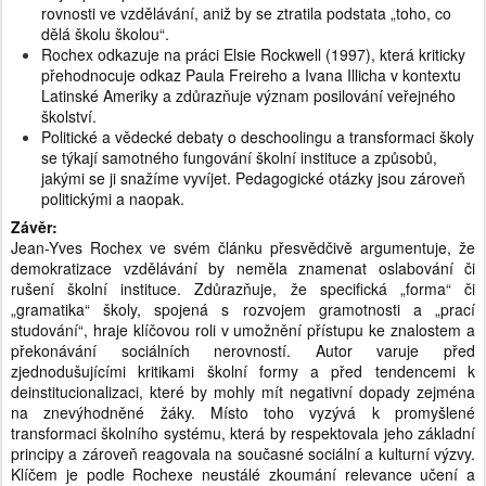
rovnosti ve vzdělávání, aniž by se ztratila podstata „toho, co
dělá školu školou“.
Rochex odkazuje na práci Elsie Rockwell (1997), která kriticky
přehodnocuje odkaz Paula Freireho a Ivana Illicha v kontextu
Latinské Ameriky a zdůrazňuje význam posilování veřejného
školství.
Politické a vědecké debaty o deschoolingu a transformaci školy
se týkají samotného fungování školní instituce a způsobů,
jakými se ji snažíme vyvíjet. Pedagogické otázky jsou zároveň
politickými a naopak.
Závěr:
Jean-Yves Rochex ve svém článku přesvědčivě argumentuje, že
demokratizace vzdělávání by neměla znamenat oslabování či
rušení školní instituce. Zdůrazňuje, že specifická „forma“ či
„gramatika“ školy, spojená s rozvojem gramotnosti a „prací
studování“, hraje klíčovou roli v umožnění přístupu ke znalostem a
překonávání sociálních nerovností. Autor varuje před
zjednodušujícími kritikami školní formy a před tendencemi k
deinstitucionalizaci, které by mohly mít negativní dopady zejména
na znevýhodněné žáky. Místo toho vyzývá k promyšlené
transformaci školního systému, která by respektovala jeho základní
principy a zároveň reagovala na současné sociální a kulturní výzvy.
Klíčem je podle Rochexe neustálé zkoumání relevance učení a