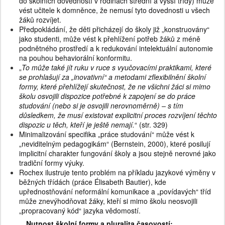
do školních dovedností v rodinách střední a vyšší třídy) může
vést učitele k domněnce, že nemusí tyto dovednosti u všech
žáků rozvíjet.
Předpokládání, že děti přicházejí do školy již „konstruovány“
jako studenti, může vést k přehlížení potřeb žáků z méně
podnětného prostředí a k redukování intelektuální autonomie
na pouhou behaviorální konformitu.
„
To může také jít ruku v ruce s vyučovacími praktikami, které
se prohlašují za „inovativní“ a metodami zflexibilnění školní
formy, které přehlížejí skutečnost, že ne všichni žáci si mimo
školu osvojili dispozice potřebné k zapojení se do práce
studování (nebo si je osvojili nerovnoměrně) – s tím
důsledkem, že musí existovat explicitní proces rozvíjení těchto
dispozic u těch, kteří je ještě nemají.
“ (str. 329)
Minimalizování specifika „práce studování“ může vést k
„neviditelným pedagogikám“ (Bernstein, 2000), které posilují
implicitní charakter fungování školy a jsou stejně nerovné jako
tradiční formy výuky.
Rochex ilustruje tento problém na příkladu jazykové výměny v
běžných třídách (práce Élisabeth Bautier), kde
upřednostňování neformální komunikace a „povídavých“ tříd
může znevýhodňovat žáky, kteří si mimo školu neosvojili
„propracovaný kód“ jazyka vědomostí.
Nutnost školní formy a pluralita časovostí: