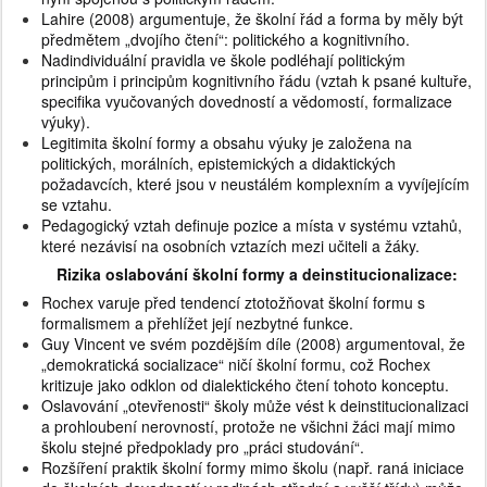
Lahire (2008) argumentuje, že školní řád a forma by měly být
předmětem „dvojího čtení“: politického a kognitivního.
Nadindividuální pravidla ve škole podléhají politickým
principům i principům kognitivního řádu (vztah k psané kultuře,
specifika vyučovaných dovedností a vědomostí, formalizace
výuky).
Legitimita školní formy a obsahu výuky je založena na
politických, morálních, epistemických a didaktických
požadavcích, které jsou v neustálém komplexním a vyvíjejícím
se vztahu.
Pedagogický vztah definuje pozice a místa v systému vztahů,
které nezávisí na osobních vztazích mezi učiteli a žáky.
Rizika oslabování školní formy a deinstitucionalizace:
Rochex varuje před tendencí ztotožňovat školní formu s
formalismem a přehlížet její nezbytné funkce.
Guy Vincent ve svém pozdějším díle (2008) argumentoval, že
„demokratická socializace“ ničí školní formu, což Rochex
kritizuje jako odklon od dialektického čtení tohoto konceptu.
Oslavování „otevřenosti“ školy může vést k deinstitucionalizaci
a prohloubení nerovností, protože ne všichni žáci mají mimo
školu stejné předpoklady pro „práci studování“.
Rozšíření praktik školní formy mimo školu (např. raná iniciace