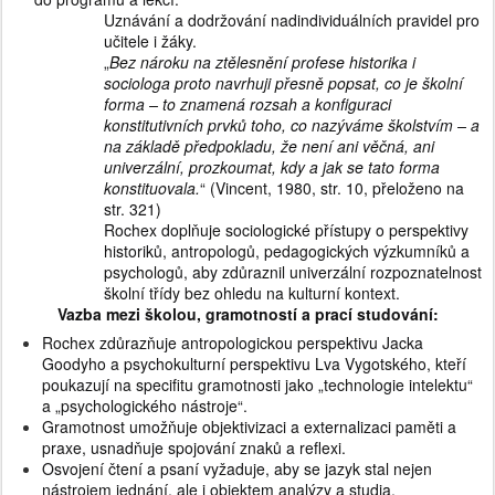
Uznávání a dodržování nadindividuálních pravidel pro
učitele i žáky.
„
Bez nároku na ztělesnění profese historika i
sociologa proto navrhuji přesně popsat, co je školní
forma – to znamená rozsah a konfiguraci
konstitutivních prvků toho, co nazýváme školstvím – a
na základě předpokladu, že není ani věčná, ani
univerzální, prozkoumat, kdy a jak se tato forma
konstituovala.
“ (Vincent, 1980, str. 10, přeloženo na
str. 321)
Rochex doplňuje sociologické přístupy o perspektivy
historiků, antropologů, pedagogických výzkumníků a
psychologů, aby zdůraznil univerzální rozpoznatelnost
školní třídy bez ohledu na kulturní kontext.
Vazba mezi školou, gramotností a prací studování:
Rochex zdůrazňuje antropologickou perspektivu Jacka
Goodyho a psychokulturní perspektivu Lva Vygotského, kteří
poukazují na specifitu gramotnosti jako „technologie intelektu“
a „psychologického nástroje“.
Gramotnost umožňuje objektivizaci a externalizaci paměti a
praxe, usnadňuje spojování znaků a reflexi.
Osvojení čtení a psaní vyžaduje, aby se jazyk stal nejen
nástrojem jednání, ale i objektem analýzy a studia.