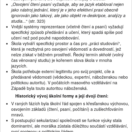
„
Osvojení čtení-psaní vyžaduje, aby se jazyk etabloval nejen
jako nástroj jednání, který je v jeho efektivní praxi obecně
ignorován jako takový, ale jako objekt re-deskripce, analýzy a
studia...
“ (str. 323)
Vnější systémy reprezentace (včetně čtení a psaní) vyžadují
specifický způsob předávání a učení, který spadá spíše pod
učení než pod pouhé napodobování.
Škola vytváří specifický prostor a čas pro „práci studování“,
která je nezbytná pro osvojení vědomostí a dovedností, jež
nelze získat v běžném prostředí. Řecký termín
skholé
(volný
čas věnovaný studiu) je kořenem slova škola v mnoha
jazycích.
Škola potřebuje externí legitimitu pro svůj projekt, cíle a
předávané vědomosti (vědeckou, expertní, náboženskou nebo
politickou autoritu). V počátcích masového vzdělávání na
Západě byla touto autoritou náboženská.
Historický vývoj školní formy a její dvojí čtení:
V raných fázích byla školní řád spojen s křesťanskou výchovou,
osvojením základů (čtení, psaní, počítání) a zušlechťováním
mravů.
S postupující sekularizací společnosti se funkce výuky stala
dominantní, ale morálka zůstala důležitou součástí vzdělávání,
nyní spojenou s politickým řádem.