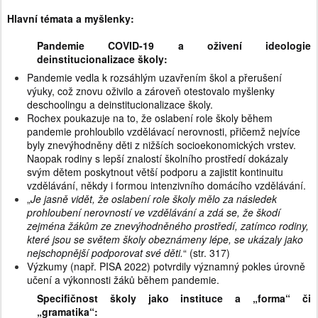
Hlavní témata a myšlenky:
Pandemie COVID-19 a oživení ideologie
deinstitucionalizace školy:
Pandemie vedla k rozsáhlým uzavřením škol a přerušení
výuky, což znovu oživilo a zároveň otestovalo myšlenky
deschoolingu a deinstitucionalizace školy.
Rochex poukazuje na to, že oslabení role školy během
pandemie prohloubilo vzdělávací nerovnosti, přičemž nejvíce
byly znevýhodněny děti z nižších socioekonomických vrstev.
Naopak rodiny s lepší znalostí školního prostředí dokázaly
svým dětem poskytnout větší podporu a zajistit kontinuitu
vzdělávání, někdy i formou intenzivního domácího vzdělávání.
„
Je jasně vidět, že oslabení role školy mělo za následek
prohloubení nerovností ve vzdělávání a zdá se, že škodí
zejména žákům ze znevýhodněného prostředí, zatímco rodiny,
které jsou se světem školy obeznámeny lépe, se ukázaly jako
nejschopnější podporovat své děti.
“ (str. 317)
Výzkumy (např. PISA 2022) potvrdily významný pokles úrovně
učení a výkonnosti žáků během pandemie.
Specifičnost školy jako instituce a „forma“ či
„gramatika“: