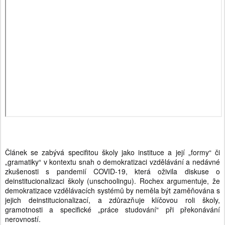
Článek se zabývá specifitou školy jako instituce a její „formy“ či
„gramatiky“ v kontextu snah o demokratizaci vzdělávání a nedávné
zkušenosti s pandemií COVID-19, která oživila diskuse o
deinstitucionalizaci školy (unschoolingu). Rochex argumentuje, že
demokratizace vzdělávacích systémů by neměla být zaměňována s
jejich deinstitucionalizací, a zdůrazňuje klíčovou roli školy,
gramotnosti a specifické „práce studování“ při překonávání
nerovností.