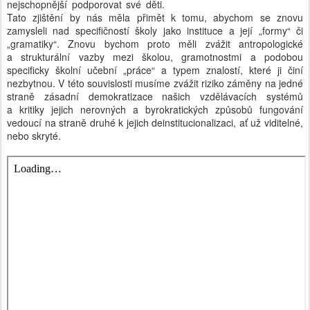
nejschopnější podporovat své děti.
Tato zjištění by nás měla přimět k tomu, abychom se znovu
zamysleli nad specifičností školy jako instituce a její „formy“ či
„gramatiky“. Znovu bychom proto měli zvážit antropologické
a strukturální vazby mezi školou, gramotnostmi a podobou
specificky školní učební „práce“ a typem znalostí, které ji činí
nezbytnou. V této souvislosti musíme zvážit riziko záměny na jedné
straně zásadní demokratizace našich vzdělávacích systémů
a kritiky jejich nerovných a byrokratických způsobů fungování
vedoucí na straně druhé k jejich deinstitucionalizaci, ať už viditelné,
nebo skryté.