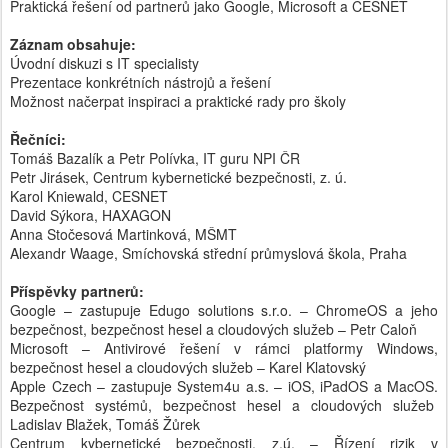
Praktická řešení od partnerů jako Google, Microsoft a CESNET
Záznam obsahuje:
Úvodní diskuzi s IT specialisty
Prezentace konkrétních nástrojů a řešení
Možnost načerpat inspiraci a praktické rady pro školy
Řečníci:
Tomáš Bazalík a Petr Polívka, IT guru NPI ČR
Petr Jirásek, Centrum kybernetické bezpečnosti, z. ú.
Karol Kniewald, CESNET
David Sýkora, HAXAGON
Anna Stočesová Martinková, MŠMT
Alexandr Waage, Smíchovská střední průmyslová škola, Praha
Příspěvky partnerů:
Google – zastupuje Edugo solutions s.r.o. – ChromeOS a jeho
bezpečnost, bezpečnost hesel a cloudových služeb – Petr Caloň
Microsoft – Antivirové řešení v rámci platformy Windows,
bezpečnost hesel a cloudových služeb – Karel Klatovský
Apple Czech – zastupuje System4u a.s. – iOS, iPadOS a MacOS.
Bezpečnost systémů, bezpečnost hesel a cloudových služeb
Ladislav Blažek, Tomáš Žůrek
Centrum kybernetické bezpečnosti, z.ú. – Řízení rizik v