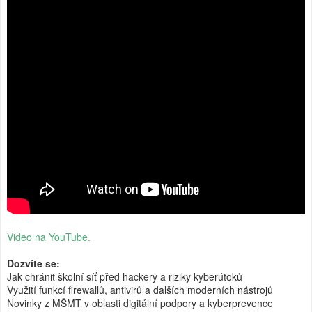
Video na YouTube.
Dozvíte se:
Jak chránit školní síť před hackery a riziky kyberútoků
Využití funkcí firewallů, antivirů a dalších moderních nástrojů
Novinky z MŠMT v oblasti digitální podpory a kyberprevence