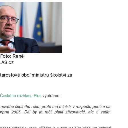
vám revoluční koncept: 'Dig
beztrestně co? Podvádět? T
v koutě a hroutí se pod tíh
nezpracovaných esejů, vy 
algoritmy, aby za vás vytv
hodnoty, etiku a integritu;
místo. Naše motto? Plagiáto
je jen další slovo pro len
úspěchu a staňte se hrdým 
je pro vás nejlepší. Budouc
u toho nesmíte chybět. Stáh
budoucnost ještě dnes!
Českého rozhlasu Plus
vybíráme:
nového školního roku, proto má ministr v rozpočtu peníze na
rpna 2025. Dál by je měli platit zřizovatelé, ale ti zatím