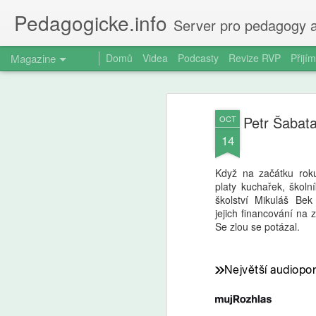
Pedagogicke.info
Server pro pedagogy a
Magazine
Domů
Videa
Podcasty
Revize RVP
Přijím
Petr Šabata
OCT
14
Když na začátku rok
platy kuchařek, školní
školství Mikuláš Be
jejich financování na 
Se zlou se potázal.