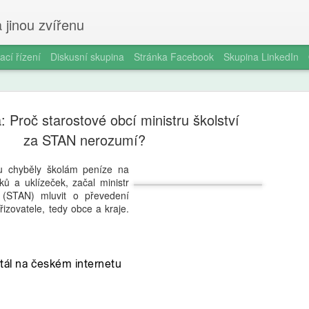
 jinou zvířenu
ací řízení
Diskusní skupina
Stránka Facebook
Skupina LinkedIn
: Proč starostové obcí ministru školství
za STAN nerozumí?
u chyběly školám peníze na
ků a uklízeček, začal ministr
Milan Haus
AUG
k (STAN) mluvit o převedení
6
zkratek: Pr
zřizovatele, tedy obce a kraje.
kompetence
občanství)
Zazvonil zvonec a kritickém
vzdělávání, kde už se nemu
Proč se učit, když stačí n 