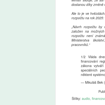
Ministr slibuje, že as
dostanou díky změně r
Ale to je ve hvězdách
Markéta Lankašová:
AUG
rozpočtu na rok 2025:
6
Ministr Plaga chce
zachovat přípravné
„Návrh rozpočtu by 
třídy. Je to chaos,
založen na možných 
stěžují si ředitelé škol
rozpočtu není známá
Ministerstva škols
Přípravné třídy pomáhají dětem
pracovníků.“
s přechodem ze školky do
základní školy. Od roku 2029
A
měly kvůli zpřísnění odkladů
1/2 Vláda dne
zaniknout, ministr školství Plaga
financování reg
chce však rozhodnutí zrušit
Še
zákona vytváří
a přípravky zachovat. Ředitelé
z 
speciálních pe
škol i odborníci to vítají, jen jim
Za
některé systé
vadí zatím nejasná koncepce.
kt
— Mikuláš Bek 
Ze
Publ
Štítky:
audio
financov