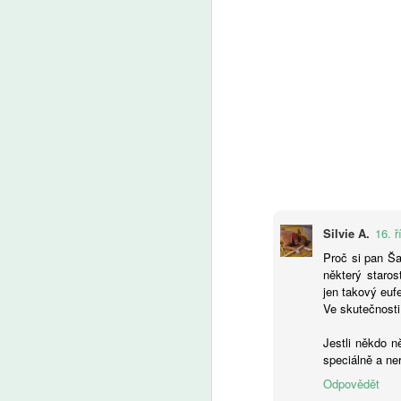
A
V 
po
ži
na
fo
f
da
d
k
ri
A
kt
Silvie A.
16. ř
za
že
Proč si pan Ša
vs
některý staros
P
a
jen takový euf
(
kl
Ve skutečnosti
tř
s
ře
Jestli někdo n
je
speciálně a ne
s 
a
Odpovědět