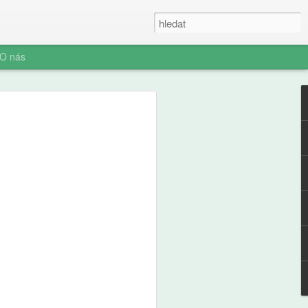
O nás
ner: Iluze rychlých
oč AI není digitální
 (ani digitální
u myšlení je konec. Vítejte v nové éře
síte namáhat: robot to vyřeší za vás.
prompt a 'AI' je vaše? Představujeme