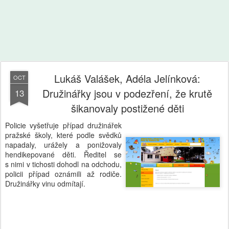
Lukáš Valášek, Adéla Jelínková:
OCT
Družinářky jsou v podezření, že krutě
13
šikanovaly postižené děti
Policie vyšetřuje případ družinářek
pražské školy, které podle svědků
napadaly, urážely a ponižovaly
hendikepované děti. Ředitel se
s nimi v tichosti dohodl na odchodu,
policii případ oznámili až rodiče.
Družinářky vinu odmítají.