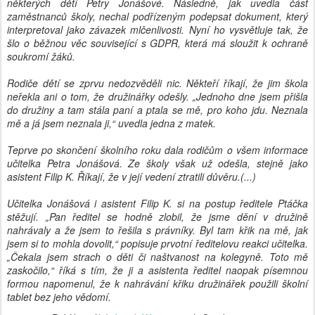
některých dětí Petry Jonášové. Následně, jak uvedla část
zaměstnanců školy, nechal podřízeným podepsat dokument, který
interpretoval jako závazek mlčenlivosti. Nyní ho vysvětluje tak, že
šlo o běžnou věc související s GDPR, která má sloužit k ochraně
soukromí žáků.
Rodiče dětí se zprvu nedozvěděli nic. Někteří říkají, že jim škola
neřekla ani o tom, že družinářky odešly. „Jednoho dne jsem přišla
do družiny a tam stála paní a ptala se mě, pro koho jdu. Neznala
mě a já jsem neznala ji,“ uvedla jedna z matek.
Teprve po skončení školního roku dala rodičům o všem informace
učitelka Petra Jonášová. Ze školy však už odešla, stejně jako
asistent Filip K. Říkají, že v její vedení ztratili důvěru.(...)
Učitelka Jonášová i asistent Filip K. si na postup ředitele Ptáčka
stěžují. „Pan ředitel se hodně zlobil, že jsme dění v družině
nahrávaly a že jsem to řešila s právníky. Byl tam křik na mě, jak
jsem si to mohla dovolit,“ popisuje prvotní ředitelovu reakci učitelka.
„Čekala jsem strach o děti či naštvanost na kolegyně. Toto mě
zaskočilo,“ říká s tím, že ji a asistenta ředitel naopak písemnou
formou napomenul, že k nahrávání křiku družinářek použili školní
tablet bez jeho vědomí.