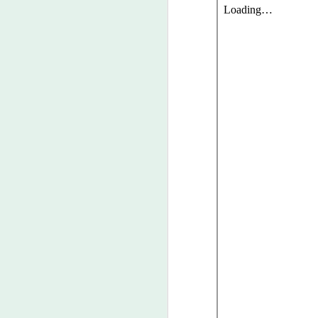
A
Uč
by
by
a 
A
Ře
vý
O
pr
po
vý