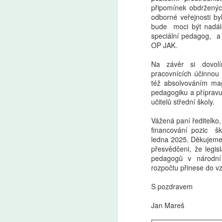
A
připomínek obdrženýc
odborné veřejnosti by
bude moci být nadále
V 
speciální pedagog, a 
po
OP JAK.
ži
na
Na závěr si dovol
fo
pracovnících účinnou 
f
též absolvováním ma
da
pedagogiku a přípravu
d
učitelů střední školy.
k
ri
A
Vážená paní ředitelko, 
kt
financování pozic šk
za
ledna 2025. Děkujeme
že
přesvědčeni, že legis
vs
P
pedagogů v národní l
a
(
rozpočtu přinese do vz
kl
tř
s
ře
S pozdravem
je
s 
Jan Mareš
a