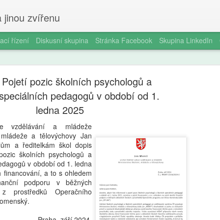
 jinou zvířenu
ací řízení
Diskusní skupina
Stránka Facebook
Skupina LinkedIn
Pojetí pozic školních psychologů a
 speciálních pedagogů v období od 1.
ledna 2025
kce vzdělávání a mládeže
Milan Haus
AUG
í, mládeže a tělovýchovy Jan
6
elům a ředitelkám škol dopis
zkratek: Pr
 pozic školních psychologů a
pedagogů v období od 1. ledna
kompetence
h financování, a to s ohledem
občanství)
inanční podporu v běžných
 z prostředků Operačního
Zazvonil zvonec a kritickém
omenský.
vzdělávání, kde už se nemu
Proč se učit, když stačí n 
Praha, září 2024