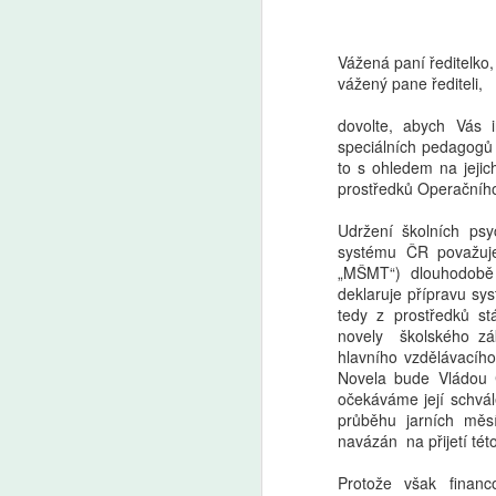
Vážená paní ředitelko
vážený pane řediteli,
dovolte, abych Vás i
speciálních pedagogů 
to s ohledem na jejic
prostředků Operačníh
Udržení školních ps
systému ČR považuje
„MŠMT“) dlouhodobě 
deklaruje přípravu sy
tedy z prostředků st
novely školského zák
hlavního vzdělávacího
Novela bude Vládou 
očekáváme její schvá
průběhu jarních měs
navázán na přijetí této
Protože však financ