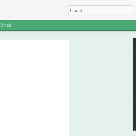
O nás
ner: Iluze rychlých
oč AI není digitální
 (ani digitální
u myšlení je konec. Vítejte v nové éře
síte namáhat: robot to vyřeší za vás.
prompt a 'AI' je vaše? Představujeme