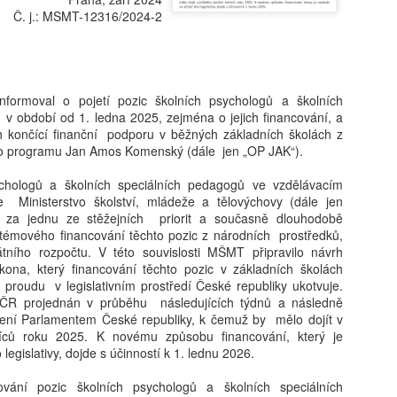
vám revoluční koncept: 'Dig
Č. j.: MSMT-12316/2024-2
beztrestně co? Podvádět? T
v koutě a hroutí se pod tíh
,
nezpracovaných esejů, vy 
algoritmy, aby za vás vytv
hodnoty, etiku a integritu;
nformoval o pojetí pozic školních psychologů a školních
místo. Naše motto? Plagiáto
v období od 1. ledna 2025, zejména o jejich financování, a
je jen další slovo pro len
h končící finanční podporu v běžných základních školách z
úspěchu a staňte se hrdým 
o programu Jan Amos Komenský (dále jen „OP JAK“).
je pro vás nejlepší. Budouc
u toho nesmíte chybět. Stáh
ychologů a školních speciálních pedagogů ve vzdělávacím
budoucnost ještě dnes!
 Ministerstvo školství, mládeže a tělovýchovy (dále jen
za jednu ze stěžejních priorit a současně dlouhodobě
stémového financování těchto pozic z národních prostředků,
átního rozpočtu. V této souvislosti MŠMT připravilo návrh
ona, který financování těchto pozic v základních školách
 proudu v legislativním prostředí České republiky ukotvuje.
ČR projednán v průběhu následujících týdnů a následně
lení Parlamentem České republiky, k čemuž by mělo dojít v
íců roku 2025. K novému způsobu financování, který je
 legislativy, dojde s účinností k 1. lednu 2026.
ování pozic školních psychologů a školních speciálních