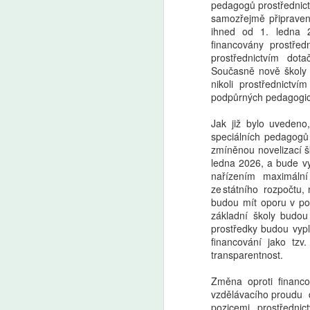
pedagogů prostřednic
samozřejmě připraven
ihned od 1. ledna 
Markéta Lankašová:
AUG
financovány prostře
6
Ministr Plaga chce
prostřednictvím dot
Současně nově školy 
zachovat přípravné
nikoli prostřednictv
třídy. Je to chaos,
podpůrných pedagogick
stěžují si ředitelé škol
Jak již bylo uvedeno
Přípravné třídy pomáhají dětem
speciálních pedagogů
s přechodem ze školky do
zmíněnou novelizací š
základní školy. Od roku 2029
A
ledna 2026, a bude vy
měly kvůli zpřísnění odkladů
nařízením maximální
zaniknout, ministr školství Plaga
ze státního rozpočtu, 
chce však rozhodnutí zrušit
Še
budou mít oporu v po
a přípravky zachovat. Ředitelé
z 
základní školy budo
škol i odborníci to vítají, jen jim
Za
prostředky budou vypl
vadí zatím nejasná koncepce.
kt
financování jako tzv
Ze
transparentnost.
Změna oproti financ
vzdělávacího proudu d
pozicemi prostředni