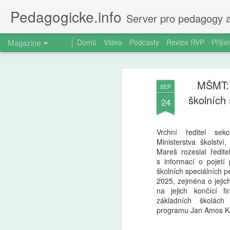
Pedagogicke.info
Server pro pedagogy a
Magazine
Domů
Videa
Podcasty
Revize RVP
Přijím
MŠMT: 
SEP
školních
24
Vrchní ředitel se
Ministerstva školstv
Mareš rozeslal ředit
s informací o pojetí
školních speciálních 
2025, zejména o jejic
na jejich končící f
základních školách
programu Jan Amos K