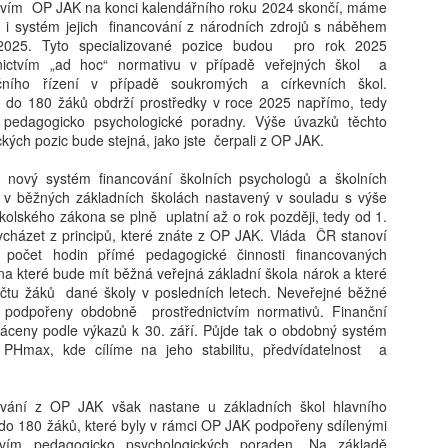
tvím OP JAK na konci kalendářního roku 2024 skončí, máme
 i systém jejich financování z národních zdrojů s náběhem
2025. Tyto specializované pozice budou pro rok 2025
Jaroslav Mašek:
24. 8.: Online
AUG
AUG
dnictvím „ad hoc“ normativu v případě veřejných škol a
6
6
ačního řízení v případě soukromých a církevních škol.
Trojský medvídek:
workshop – AI do ŠVP
do 180 žáků obdrží prostředky v roce 2025 napřímo, tedy
význam lidské výchovy
(bez omáčky a
ím pedagogicko psychologické poradny. Výše úvazků těchto
v době dětských AI
nesmyslů)
ých pozic bude stejná, jako jste čerpali z OP JAK.
společníků
Jak smysluplně zapojit umělou
inteligenci do tvorby a aktualizace
, nový systém financování školních psychologů a školních
Jak u dětí rozvíjet vztahy,
ŠVP? Online workshop je určený
 v běžných základních školách nastavený v souladu s výše
zvídavost a celoživotní učení
pro pracovníky škol, kteří chtějí
kolského zákona se plně uplatní až o rok později, tedy od 1.
v éře AI? Renomovaná pediatrička
Ondřej Šteffl: Slepá místa rodičů, 5. část, Věci, o
UG
postupovat systematicky,
cházet z principů, které znáte z OP JAK. Vláda ČR stanoví
Dana Suskind nabízí odpovědi ve
6
bezpečně a s reálným dopadem.
kterých věda dobře ví, ale vy možná ne
 počet hodin přímé pedagogické činnosti financovaných
své nové knize, která je
Získáte: konkrétní scénáře využití
na které bude mít běžná veřejná základní škola nárok a které
základním průvodcem nejen pro
stý den dovolené, prší. Táta si po snídani otevře mobil. Přišel mail
AI ve ŠVP, přehled rizik a jak je
čtu žáků dané školy v posledních letech. Neveřejné běžné
rodiče.
práce — nic hrozného, ale bude to průšvih a vyřešit se to teď nedá.
řídit, ukázky využitelné ihned ve
u podpořeny obdobně prostřednictvím normativů. Finanční
vře mobil, neřekne nic. Jen si sedne a začne mlčky skládat plavky,
škole, inspiraci pro práci celého
áceny podle výkazů k 30. září. Půjde tak o obdobný systém
eré nikdo skládat nechtěl. Máma se po chvíli zeptá, co je. „Nic."
sboru.
. PHmax, kde cílíme na jeho stabilitu, předvídatelnost a
ptá se ještě jednou, ostřeji. Táta odpoví ještě kratší větou.
ování z OP JAK však nastane u základních škol hlavního
o 180 žáků, které byly v rámci OP JAK podpořeny sdílenými
ctvím pedagogicko psychologických poraden. Na základě