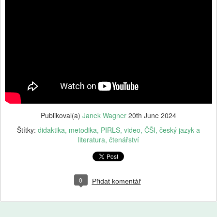
Publikoval(a)
Janek Wagner
20th June 2024
Štítky:
didaktika
metodika
PIRLS
video
ČŠI
český jazyk a
literatura
čtenářství
0
Přidat komentář