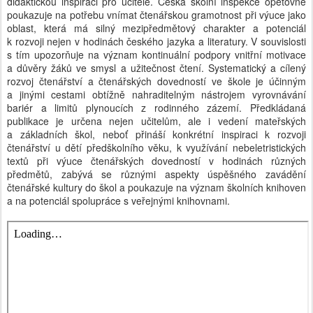
didaktickou inspiraci pro učitele. Česká školní inspekce opětovně
poukazuje na potřebu vnímat čtenářskou gramotnost při výuce jako
oblast, která má silný mezipředmětový charakter a potenciál
k rozvoji nejen v hodinách českého jazyka a literatury. V souvislosti
s tím upozorňuje na význam kontinuální podpory vnitřní motivace
a důvěry žáků ve smysl a užitečnost čtení. Systematický a cílený
rozvoj čtenářství a čtenářských dovedností ve škole je účinným
a jinými cestami obtížně nahraditelným nástrojem vyrovnávání
bariér a limitů plynoucích z rodinného zázemí. Předkládaná
publikace je určena nejen učitelům, ale i vedení mateřských
a základních škol, neboť přináší konkrétní inspiraci k rozvoji
čtenářství u dětí předškolního věku, k využívání nebeletristických
textů při výuce čtenářských dovedností v hodinách různých
předmětů, zabývá se různými aspekty úspěšného zavádění
čtenářské kultury do škol a poukazuje na význam školních knihoven
a na potenciál spolupráce s veřejnými knihovnami.