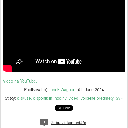
Video na YouTube.
Publikoval(a)
Janek Wagner
10th June 2024
Štítky:
diskuse
disponibilní hodiny
video
volitelné předměty
ŠVP
1
Zobrazit komentáře