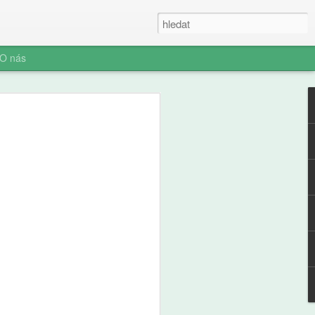
O nás
ner: Iluze rychlých
oč AI není digitální
 (ani digitální
u myšlení je konec. Vítejte v nové éře
síte namáhat: robot to vyřeší za vás.
prompt a 'AI' je vaše? Představujeme