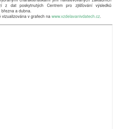
vám revoluční koncept: 'Dig
zí z dat poskytnutých Centrem pro zjišťování výsledků
beztrestně co? Podvádět? T
u března a dubna.
v koutě a hroutí se pod tíh
é vizualizována v grafech na
www.vzdelavanivdatech.cz
.
nezpracovaných esejů, vy 
algoritmy, aby za vás vytv
hodnoty, etiku a integritu;
místo. Naše motto? Plagiáto
je jen další slovo pro len
úspěchu a staňte se hrdým 
je pro vás nejlepší. Budouc
u toho nesmíte chybět. Stáh
budoucnost ještě dnes!