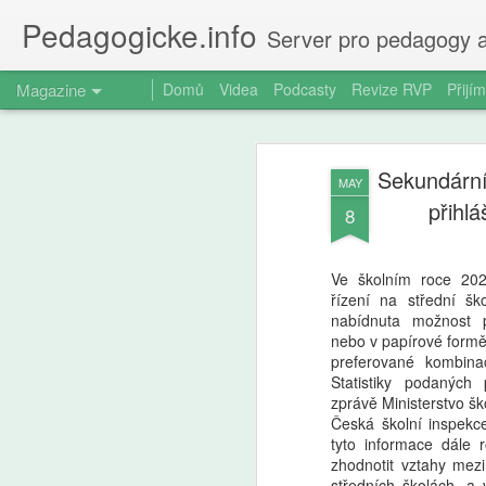
Pedagogicke.info
Server pro pedagogy a
Magazine
Domů
Videa
Podcasty
Revize RVP
Přijím
Sekundární
MAY
přihlá
8
Ve školním roce 202
řízení na střední š
nabídnuta možnost p
nebo v papírové formě,
preferované kombina
Statistiky podaných 
zprávě Ministerstvo šk
Česká školní inspekc
tyto informace dále 
zhodnotit vztahy mezi
středních školách, a 