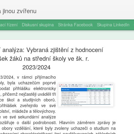
 jinou zvířenu
ací řízení
Diskusní skupina
Stránka Facebook
Skupina LinkedIn
 analýza: Vybraná zjištění z hodnocení
šek žáků na střední školy ve šk. r.
2023/2024
3/2024, v rámci přijímacího
Milan Haus
AUG
koly, byla uchazečům poprvé
6
odat přihlášku elektronicky
zkratek: Pr
 přičemž nejčastěji uváděli tři
ce škol a studijních oborů.
kompetence
přihlášek zveřejnilo ve své
občanství)
olství, mládeže a tělovýchovy.
e ve své sekundární analýze
Zazvonil zvonec a kritickém
rozšiřuje o další podrobnosti. Hlavním záměrem zprávy je
vzdělávání, kde už se nemu
 obory vzdělání, které byly zvoleny uchazeči o studium na
Proč se učit, když stačí n 
vybranými charakteristikami jimi navštěvovaných základních