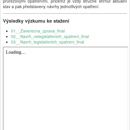
průřezovými opatřeními, přičemž je vždy stručně shrnut aktuální
stav a pak představeny návrhy jednotlivých opatření.
Výsledky výzkumu ke stažení
01__Zaverecna_zprava_final
02__Navrh_nelegislativnich_opatreni_final
03__Navrh_legislativnich_opatreni_final