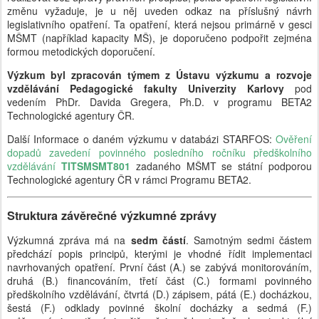
změnu vyžaduje, je u něj uveden odkaz na příslušný návrh
legislativního opatření. Ta opatření, která nejsou primárně v gesci
MŠMT (například kapacity MŠ), je doporučeno podpořit zejména
formou metodických doporučení.
Výzkum byl zpracován týmem z Ústavu výzkumu a rozvoje
vzdělávání Pedagogické fakulty Univerzity Karlovy
pod
vedením PhDr. Davida Gregera, Ph.D. v programu BETA2
Technologické agentury ČR.
Další Informace o daném výzkumu v databázi STARFOS:
Ověření
dopadů zavedení povinného posledního ročníku předškolního
vzdělávání
TITSMSMT801
zadaného MŠMT se státní podporou
Technologické agentury ČR v rámci Programu BETA2.
Struktura závěrečné výzkumné zprávy
Výzkumná zpráva má na
sedm částí
. Samotným sedmi částem
předchází popis principů, kterými je vhodné řídit implementaci
navrhovaných opatření. První část (A.) se zabývá monitorováním,
druhá (B.) financováním, třetí část (C.) formami povinného
předškolního vzdělávání, čtvrtá (D.) zápisem, pátá (E.) docházkou,
šestá (F.) odklady povinné školní docházky a sedmá (F.)