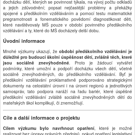
docházku dětí, kterých se povinnost týkala, na vývoj počtu odkladů
a jejich zdůvodnění; popsat nejčastější problémy a překážky
spojené s předškolním vzděláváním a pomocí testu matematické
pregramotnosti a fonematického povědomí diagnostikovat děti,
které navštěvovaly MŠ pouze v období povinného předškolního
vzdělávání a ty, které do MŠ docházely delší dobu.
Úvodní informace
Mnohé výzkumy ukazují, že
období předškolního vzdělávání je
důležité pro budoucí školní úspěšnost dětí, zvláště těch, které
jsou sociálně znevýhodněné
. Proto je žádoucí vytvářet
podmínky, které umožní a podpoří docházku všech dětí, včetně
sociálně znevýhodněných, do předškolního vzdělávání. Byť je
předškolní vzdělávání proklamativně podporováno strategickými
dokumenty na celostátní úrovni i na úrovni regionů a jednotlivých
samospráv, tato podpora naráží na řadu bariér, které úspěšné
předškolní vzdělávání zvláště sociálně znevýhodněných dětí do
mateřských škol komplikují, či znemožňují.
Cíle a další informace o projektu
Cílem výzkumu bylo navrhnout opatření
, které je možné
realizovat bez úpravy právních předpisů, pokud opatření legislativní