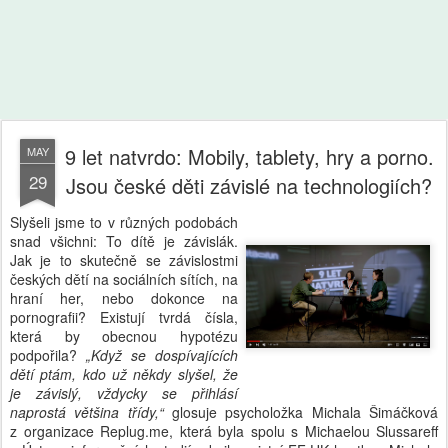
9 let natvrdo: Mobily, tablety, hry a porno.
MAY
29
Jsou české děti závislé na technologiích?
Slyšeli jsme to v různých podobách
snad všichni: To dítě je závislák.
Jak je to skutečně se závislostmi
českých dětí na sociálních sítích, na
hraní her, nebo dokonce na
pornografii? Existují tvrdá čísla,
která by obecnou hypotézu
podpořila?
„Když se dospívajících
dětí ptám, kdo už někdy slyšel, že
je závislý, vždycky se přihlásí
naprostá většina třídy,“
glosuje psycholožka Michala Šimáčková
z organizace Replug.me, která byla spolu s Michaelou Slussareff