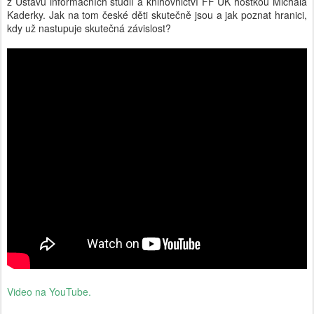
z Ústavu informačních studií a knihovnictví FF UK hostkou Michala
Kaderky. Jak na tom české děti skutečně jsou a jak poznat hranici,
kdy už nastupuje skutečná závislost?
Video na YouTube.