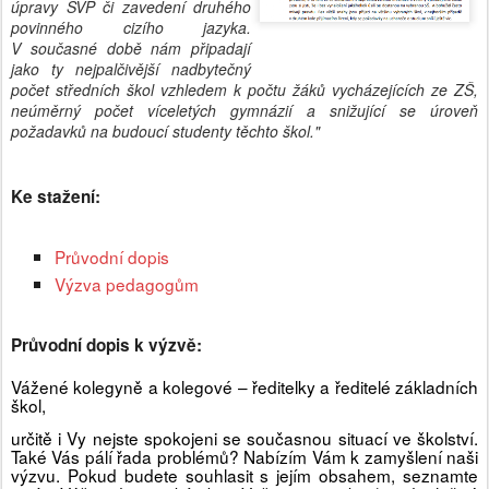
úpravy ŠVP či zavedení druhého
povinného cizího jazyka.
V současné době nám připadají
jako ty nejpalčivější nadbytečný
počet středních škol vzhledem k počtu žáků vycházejících ze ZŠ,
neúměrný počet víceletých gymnázií a snižující se úroveň
požadavků na budoucí studenty těchto škol."
Ke stažení:
Průvodní dopis
Výzva pedagogům
Průvodní dopis k výzvě:
Vážené kolegyně a kolegové – ředitelky a ředitelé základních
škol,
určitě i Vy nejste spokojeni se současnou situací ve školství.
Také Vás pálí řada problémů? Nabízím Vám k zamyšlení naši
výzvu. Pokud budete souhlasit s jejím obsahem, seznamte