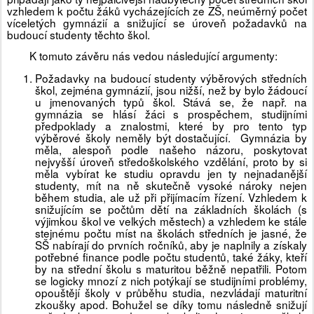
vzhledem k počtu žáků vycházejících ze ZŠ, neúměrný počet
víceletých gymnázií a snižující se úroveň požadavků na
budoucí studenty těchto škol.
K tomuto závěru nás vedou následující argumenty:
Požadavky na budoucí studenty výběrových středních
škol, zejména gymnázií, jsou nižší, než by bylo žádoucí
u jmenovaných typů škol. Stává se, že např. na
gymnázia se hlásí žáci s prospěchem, studijními
předpoklady a znalostmi, které by pro tento typ
výběrové školy neměly být dostačující. Gymnázia by
měla, alespoň podle našeho názoru, poskytovat
nejvyšší úroveň středoškolského vzdělání, proto by si
měla vybírat ke studiu opravdu jen ty nejnadanější
studenty, mít na ně skutečně vysoké nároky nejen
během studia, ale už při přijímacím řízení. Vzhledem k
snižujícím se počtům dětí na základních školách (s
výjimkou škol ve velkých městech) a vzhledem ke stále
stejnému počtu míst na školách středních je jasné, že
SŠ nabírají do prvních ročníků, aby je naplnily a získaly
potřebné finance podle počtu studentů, také žáky, kteří
by na střední školu s maturitou běžně nepatřili. Potom
se logicky mnozí z nich potýkají se studijními problémy,
opouštějí školy v průběhu studia, nezvládají maturitní
zkoušky apod. Bohužel se díky tomu následně snižují