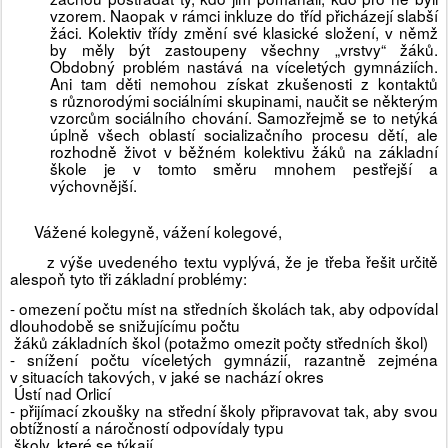
vzorem. Naopak v rámci inkluze do tříd přicházejí slabší
žáci. Kolektiv třídy změní své klasické složení, v němž
by měly být zastoupeny všechny „vrstvy“ žáků.
Obdobný problém nastává na víceletých gymnáziích.
Ani tam děti nemohou získat zkušenosti z kontaktů
s různorodými sociálními skupinami, naučit se některým
vzorcům sociálního chování. Samozřejmě se to netýká
úplně všech oblastí socializačního procesu dětí, ale
rozhodně život v běžném kolektivu žáků na základní
škole je v tomto směru mnohem pestřejší a
výchovnější.
Vážené kolegyně, vážení kolegové,
z výše uvedeného textu vyplývá, že je třeba řešit určitě
alespoň tyto tři základní problémy:
- omezení počtu míst na středních školách tak, aby odpovídal
dlouhodobě se snižujícímu počtu
žáků základních škol (potažmo omezit počty středních škol)
- snížení počtu víceletých gymnázií, razantně zejména
v situacích takových, v jaké se nachází okres
Ústí nad Orlicí
- přijímací zkoušky na střední školy připravovat tak, aby svou
obtížností a náročností odpovídaly typu
školy, které se týkají