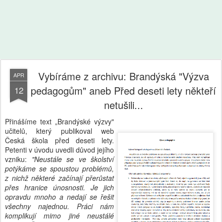
Vybíráme z archivu: Brandýská "Výzva
APR
pedagogům" aneb Před deseti lety někteří
12
netušili...
Přinášíme text „Brandýské výzvy"
učitelů, který publikoval web
Česká škola před deseti lety.
Petenti v úvodu uvedli důvod jejího
vzniku:
"Neustále se ve školství
potýkáme se spoustou problémů,
z nichž některé začínají přerůstat
přes hranice únosnosti. Je jich
opravdu mnoho a nedají se řešit
všechny najednou. Práci nám
komplikují mimo jiné neustálé