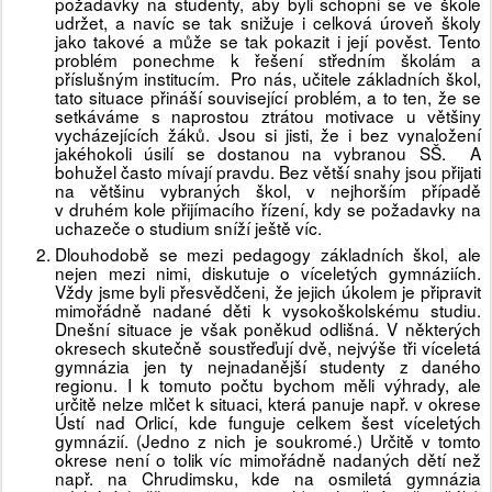
požadavky na studenty, aby byli schopni se ve škole
udržet, a navíc se tak snižuje i celková úroveň školy
jako takové a může se tak pokazit i její pověst. Tento
problém ponechme k řešení středním školám a
příslušným institucím. Pro nás, učitele základních škol,
tato situace přináší související problém, a to ten, že se
setkáváme s naprostou ztrátou motivace u většiny
vycházejících žáků. Jsou si jisti, že i bez vynaložení
jakéhokoli úsilí se dostanou na vybranou SŠ. A
bohužel často mívají pravdu. Bez větší snahy jsou přijati
na většinu vybraných škol, v nejhorším případě
v druhém kole přijímacího řízení, kdy se požadavky na
uchazeče o studium sníží ještě víc.
Dlouhodobě se mezi pedagogy základních škol, ale
nejen mezi nimi, diskutuje o víceletých gymnáziích.
Vždy jsme byli přesvědčeni, že jejich úkolem je připravit
mimořádně nadané děti k vysokoškolskému studiu.
Dnešní situace je však poněkud odlišná. V některých
okresech skutečně soustřeďují dvě, nejvýše tři víceletá
gymnázia jen ty nejnadanější studenty z daného
regionu. I k tomuto počtu bychom měli výhrady, ale
určitě nelze mlčet k situaci, která panuje např. v okrese
Ústí nad Orlicí, kde funguje celkem šest víceletých
gymnázií. (Jedno z nich je soukromé.) Určitě v tomto
okrese není o tolik víc mimořádně nadaných dětí než
např. na Chrudimsku, kde na osmiletá gymnázia