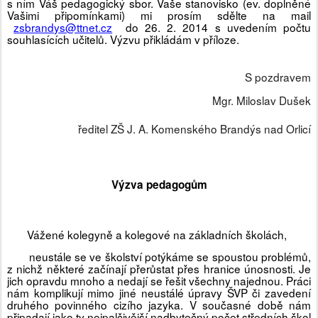
s ním Váš pedagogický sbor. Vaše stanovisko (ev. doplněné
Vašimi připomínkami) mi prosím sdělte na mail
zsbrandys@ttnet.cz
do 26. 2. 2014 s uvedením počtu
souhlasících učitelů. Výzvu přikládám v příloze.
S pozdravem
Mgr. Miloslav Dušek
ředitel ZŠ J. A. Komenského Brandýs nad Orlicí
Výzva pedagogům
Vážené kolegyně a kolegové na základních školách,
neustále se ve školství potýkáme se spoustou problémů,
z nichž některé začínají přerůstat přes hranice únosnosti. Je
jich opravdu mnoho a nedají se řešit všechny najednou. Práci
nám komplikují mimo jiné neustálé úpravy ŠVP či zavedení
druhého povinného cizího jazyka. V současné době nám
připadají jako ty nejpalčivější nadbytečný počet středních škol