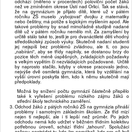
odchází (měřeno v procentech) poloviční počet žáků
než ve zmíněném okrese Ústí nad Orlicí. Tak se stává,
že na gymnázium je přijato dítě, které už v pátém
ročníku ZŠ muselo „vybojovat“ dvojku z matematiky
nebo češtiny, má potíže s logickým myšlením apod. Ale
takové problémy by snad mimořádně studijně nadané
dítě už v pátém ročníku nemělo mít. Za zamyšlení by
určitě stálo také to, jestli je pro dvanáctileté děti vhodný
středoškolský způsob výuky. Skutečně nadaní studenti
jej nejspíš bez problémů zvládnou, ale ti, co jsou
„nabíráni“, aby se třídy naplnily, se dostanou brzy do
pozice těch méně úspěšných, zvládajících požadavky
s velkým vypětím či nezvládajících požadované. Určitě
by naprosto stačilo, kdyby v okrese pracovalo jedno,
nejvýše dvě osmiletá gymnázia, která by vzdělání na
vyšší úrovni poskytla těm, kdo k němu skutečně mají
předpoklady.
Možná by snížení počtu gymnázií částečně přispělo
také k vyřešení problému nízkého zájmu žáků o
střední školy technického zaměření.
Odchod žáků z pátých ročníků ZŠ na gymnázia přináší
problémy i samotným základním školám. Ze tříd mizí
nejen ti nejlepší, ale i ti lepší než průměr. Po jejich
odchodu nemá kdo udržet v běžném třídním kolektivu
potřebnou úroveň, schází třídní „tahouni“. Spolužáci
začnou postrádat ty, kdo jim pomáhali, kdo pro ně byli