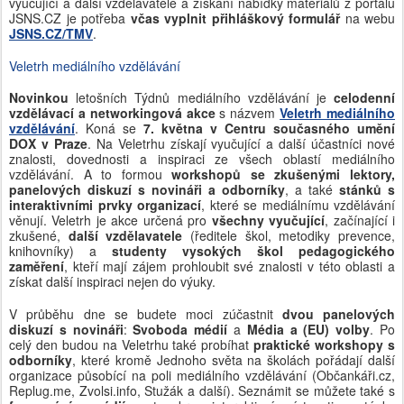
vyučující a další vzdělavatele a získání nabídky materiálů z portálu
JSNS.CZ je potřeba
včas vyplnit přihláškový formulář
na webu
JSNS.CZ/TMV
.
Veletrh mediálního vzdělávání
Novinkou
letošních Týdnů mediálního vzdělávání je
celodenní
vzdělávací a networkingová akce
s názvem
Veletrh mediálního
vzdělávání
. Koná se
7. května v Centru současného umění
DOX v Praze
. Na Veletrhu získají vyučující a další účastníci nové
znalosti, dovednosti a inspiraci ze všech oblastí mediálního
vzdělávání. A to formou
workshopů se zkušenými lektory,
panelových diskuzí s novináři a odborníky
, a také
stánků s
interaktivními prvky organizací
, které se mediálnímu vzdělávání
věnují. Veletrh je akce určená pro
všechny vyučující
, začínající i
zkušené,
další vzdělavatele
(ředitele škol, metodiky prevence,
knihovníky) a
studenty vysokých škol pedagogického
zaměření
, kteří mají zájem prohloubit své znalosti v této oblasti a
získat další inspiraci nejen do výuky.
V průběhu dne se budete moci zúčastnit
dvou panelových
diskuzí s novináři
:
Svoboda médií
a
Média a (EU) volby
. Po
celý den budou na Veletrhu také probíhat
praktické workshopy s
odborníky
, které kromě Jednoho světa na školách pořádají další
organizace působící na poli mediálního vzdělávání (Občankáři.cz,
Replug.me, Zvolsi.info, Stužák a další). Seznámit se můžete také s