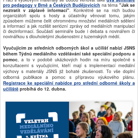
pro pedagogy v Brně a Českých Budějovicích
na téma
"Jak se
neztratit v záplavě informací"
. Konkrétně se na nich budou
organizátoři spolu s hosty a účastníky věnovat tomu, jakým
způsobem můžeme čelit ohromnému množství mediálních sdělení
a informací a jak rozlišit seriózní zprávy od mediálních manipulací
či dezinformací. Součástí semináře bude i debata s novinářem či
novinářkou s dlouholetými zkušenostmi z tuzemských médií.
Vyučujícím ze středních odborných škol a učilišť nabízí JSNS
během Týdnů mediálního vzdělávání také speciální podporu a
pomoc
, a to v podobě ukázkových hodin na míru společně s
konzultacemi s vyučujícími, kteří mají s implementací mediální
výchovy s materiály JSNS již bohaté zkušenosti. To vše doplní
odborná publikace a pomoc s přípravou výukového plánu.
Registrace ke speciální nabídce pro střední odborné školy a
učiliště
probíhá do 12. dubna.