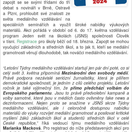
zapojit se se svými třídami do tří
debat s novináři v Brně, Ostravě
a Plzni, prohloubit své znalosti ze
světa mediálního vzdělávání na
speciálních seminářích a využít široké nabídky výukových
materiálů. Akci pořádá v období od 6. do 17. května vzdělávací
program Jeden svět na školách (JSNS) společnosti Člověk
v tísni.
Registrace
pro školy běží od 18. března. Zapojit se mohou
vyučující základních a středních škol, a to jak ti, kteří se mediální
gramotnosti věnují dlouhodobě, tak nováčci mediálního vzdělávání.
“Letošní Týdny mediálního vzdělávání startují jen pár dní poté, co si
celý svět 3. května připomíná
Mezinárodní den svobody médií
.
Právě podpora nezávislé seriózní žurnalistiky, která je pilířem
demokratické společnosti, je jedním z cílů celého projektu. Letošní
ročník je také výjimečný tím, že
přímo předchází volbám do
Evropského parlamentu
. Jsou to právě předvolební kampaně a
volby samotné, které jsou v médiích často ovlivněny fake news a
dezinformacemi. Nejen proto se snažíme v JSNS skrze Týdny
mediálního vzdělávání, ale i celoročně dostupnou nabídku
materiálů do výuky rozvíjet mediální gramotnost a posilovat kritické
myšlení žáků základních škol a studentů středních škol v celé
České republice,”
říká vedoucí týmu mediálního vzdělávání
Marianka Macková
. Pro registraci do níže představených akcí pro