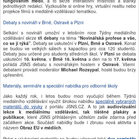
fungováním médií
, a to skrze interaktivní místnosti a stánky
jednotlivých redakcí. Vyzkoušíte si online hry, virtuální realitu nebo
projekce filmů s mediálně-vzdělávací tematikou.
Debaty s novináři v Brně, Ostravě a Plzni
Setkání s novináři umožní v letošním roce Týdny mediálního
vzdělávání skrze
tři debaty
na téma
“Novinářská profese a vše,
co se jí týká”
. Debaty se uskuteční v
Plzni, Brně a Ostravě
. Konat
se budou ve velkých sálech s kapacitou pro cca 120 studentů.
Debaty jsou určené pro studenty středních škol. V
Plzni
se debata
uskuteční
10. května
, v
Brně 16. května
a den na to
17. května
pořádá JSNS debatu s novinářským hostem v
Ostravě
. Všemi
debatami provádí moderátor
Michael Rozsypal
, hosté budou brzy
upřesněni.
Materiály, semináře a speciální nabídka pro odborné školy
Jako každý rok, i letos budou moci vyučující během Týdnů
mediálního vzdělávání využít širokou nabídku
speciálně
vybraných
materiálů do výuky
z portálu JSNS.CZ. A to jak
audiovizuální
lekce k mediálnímu vzdělávání, tak tištěné plakáty a
publikace
, které JSNS přihlášeným učitelům zašle zdarma před
začátkem akce. Součástí nabídky bude i zbrusu nová aktivita s
názvem
Obraz EU v médiích
.
Práci s výukovými materiály se budou věnovat také
dva semináře