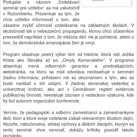
Podujatie s názvom „Vzdelávací
seminár pre učiteľov“ sa má uskutočniť
v Ružomberku. Prezentuje sa tým, že
chce učiteľov informovať o tom, ako
zásadne zvýšiť účinnosť vzdelávania na základných školách. V
skutočnosti ide o nebezpečnú propagandu, ktorou chcú účastníkov
presvedčiť napríklad o tom, že inklúzia detí nie je potrebná, alebo o
tom, že demokratická emancipácia žien je omyl.
Program obsahuje pestrý výber tém od histórie, ktorá vidí Ježiša
Krista ako Slováka až po „Omyly Komenského“. V programe
absentujú mená odborných garantov a prednášajúcich;
webstránka, na ktorú sa mail odvoláva neobsahuje o seminári
žiadnu informáciu; prihlásení nie sú oboznámení s tým, ako sa
bude narábať s ich údajmi. V žiadnej slovenskej vedeckej a
univerzitnej knižnici, ako ani v Centrálnom registri evidencie
publikačnej činnosti, neexistuje záznam o vedeckom výskume, kde
by bol autorom organizátor konferencie.
Veríme, že pedagogickí a odborní zamestnanci a zamestnankyne
škôl, ktorí a ktoré svoje vzdelanie získali relevantným štúdiom dejín,
filozofie, náboženstva, etickej výchovy a ďalších disciplín, ktorým sa
tento seminár chce venovať, dokážu kriticky posúdiť takúto
pozvánku.