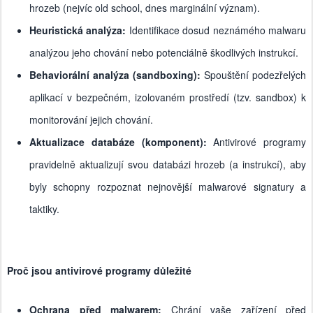
hrozeb (nejvíc old school, dnes marginální význam).
Heuristická analýza:
Identifikace dosud neznámého malwaru
analýzou jeho chování nebo potenciálně škodlivých instrukcí.
Behaviorální analýza (sandboxing):
Spouštění podezřelých
aplikací v bezpečném, izolovaném prostředí (tzv. sandbox) k
monitorování jejich chování.
Aktualizace databáze (komponent):
Antivirové programy
pravidelně aktualizují svou databázi hrozeb (a instrukcí), aby
byly schopny rozpoznat nejnovější malwarové signatury a
taktiky.
Proč jsou antivirové programy důležité
Ochrana před malwarem:
Chrání vaše zařízení před