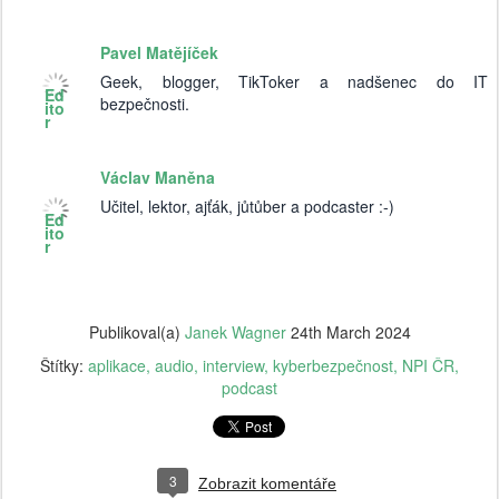
Pavel Matějíček
Geek, blogger, TikToker a nadšenec do IT
Ed
bezpečnosti.
ito
r
Václav Maněna
Učitel, lektor, ajťák, jůtůber a podcaster :-)
Ed
ito
r
Publikoval(a)
Janek Wagner
24th March 2024
Štítky:
aplikace
audio
interview
kyberbezpečnost
NPI ČR
podcast
3
Zobrazit komentáře