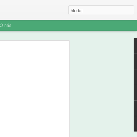
O nás
ner: Iluze rychlých
oč AI není digitální
 (ani digitální
u myšlení je konec. Vítejte v nové éře
síte namáhat: robot to vyřeší za vás.
prompt a 'AI' je vaše? Představujeme