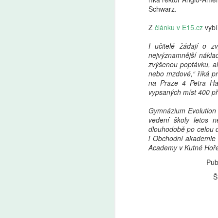
Schwarz.
Z
článku v E15.cz
vybí
I učitelé žádají o 
nejvýznamnější nákla
zvýšenou poptávku, al
nebo mzdové,“ říká pr
na Praze 4 Petra Ha
vypsaných míst 400 př
Gymnázium Evolution (
vedení školy letos 
dlouhodobě po celou 
i Obchodní akademie P
Academy v Kutné Hoře
Pub
Š