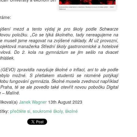
vám revoluční koncept: 'Dig
beztrestně co? Podvádět? T
v koutě a hroutí se pod tíh
ráme:
nezpracovaných esejů, vy 
algoritmy, aby za vás vytv
zvýšení mezd a tento výdaj je pro školy podle Schwarze
hodnoty, etiku a integritu;
dovou položku. „Co se týká školného, tady nereagujeme na
místo. Naše motto? Plagiáto
e museli jsme reagovat na zvýšené náklady. Ať už provozní,
je jen další slovo pro len
ojektová manažerka Střední školy gastronomické a hotelové
úspěchu a staňte se hrdým 
vlová. Do 2. kola na gymnázium se jim sešlo na dvacet
je pro vás nejlepší. Budouc
ihlášek.
u toho nesmíte chybět. Stáh
budoucnost ještě dnes!
GEVO) zpravidla navyšuje školné o inflaci, ani to ale podle
nebylo možné. S přetlakem studentů se nicméně potýkají
dobu fungování gymnázia. Školné musela zvednout například
raha, té se ale povedlo také otevřít novou pobočku Digital
 – Malíně.
likoval(a)
Janek Wagner
13th August 2023
títky:
přečtěte si
soukromé školy
školné