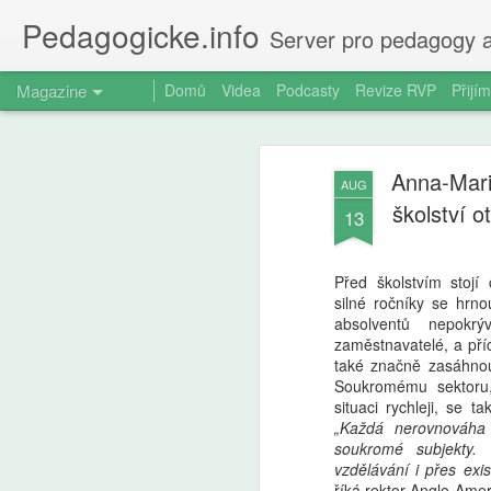
Pedagogicke.info
Server pro pedagogy a
Magazine
Domů
Videa
Podcasty
Revize RVP
Přijím
Anna-Mari
AUG
školství 
13
Před školstvím stojí
silné ročníky se hrno
absolventů nepokrý
zaměstnavatelé, a př
také značně zasáhnou
Soukromému sektoru
situaci rychleji, se ta
„Každá nerovnováha n
soukromé subjekty.
vzdělávání i přes exis
říká rektor Anglo-Amer