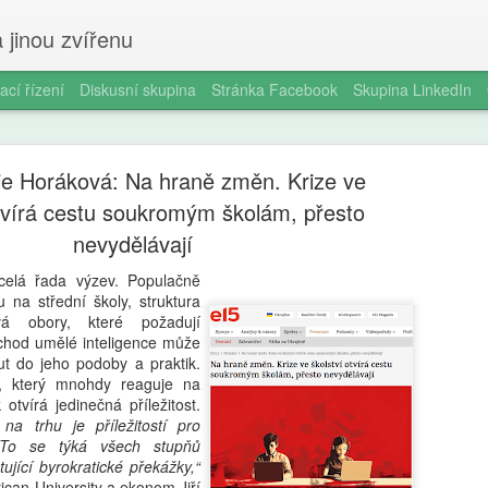
 jinou zvířenu
ací řízení
Diskusní skupina
Stránka Facebook
Skupina LinkedIn
e Horáková: Na hraně změn. Krize ve
otvírá cestu soukromým školám, přesto
nevydělávají
 celá řada výzev. Populačně
Milan Haus
AUG
u na střední školy, struktura
6
vá obory, které požadují
zkratek: Pr
íchod umělé inteligence může
t do jeho podoby a praktik.
kompetence
, který mnohdy reaguje na
občanství)
k otvírá jedinečná příležitost.
a trhu je příležitostí pro
Zazvonil zvonec a kritickém
 To se týká všech stupňů
vzdělávání, kde už se nemu
tující byrokratické překážky,“
Proč se učit, když stačí n 
ican University a ekonom Jiří