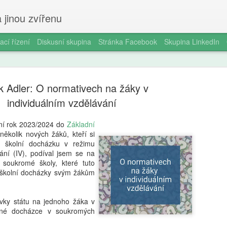
 jinou zvířenu
ací řízení
Diskusní skupina
Stránka Facebook
Skupina LinkedIn
 Adler: O normativech na žáky v
individuálním vzdělávání
lní rok 2023/2024 do
Základní
 několik nových žáků, kteří si
Smartphon
AUG
u školní docházku v režimu
5
čtrnáctilet
vání (IV), podíval jsem se na
e soukromé školy, které tuto
longitudin
 školní docházky svým žákům
V éře všudypřítomné digitál
pořízení prvního chytrého 
ěvky státu na jednoho žáka v
milníků v životě dospívajíc
žné docházce v soukromých
a odborníky na duševní zdr