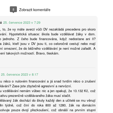
dagogický záměr, který vrací do centra pozornosti lidskou interakci
Bohumil Kartous: Neříkejte dětem, že dobře už bylo.
UG
kognitivní úsilí. Pro odbornou veřejnost z toho vyplývá, že
8
Zobrazit komentáře
4
Vychováváme generaci bez naděje
doucnost nespočívá v kvantitě technologií, ale v jejich schopnosti
sobit jako „zesilovač“ lidské inteligence, nikoli jako její náhrada. Tato
ijeme v době exponenciálního technologického skoku. Zatímco dříve
vá
ransformace vyžaduje hlubší pochopení společenského kontextu, ve
valo přijetí inovací desítky let, dnes AI mění trh práce i lidské
25. července 2023 v 7:29
erém se nedůvěra v technologie střetává s jejich nevyhnutelností.
važování během několika týdnů. Jak v tomto chaosu vychovat
 to, že vy máte averzi vůči DV nezakládá precedens pro skoro
olnou generaci a neztratit smysl života? Hostem rozhovoru First
ování. Hypotetická situace: škola bude vzdělávat žáky v dom.
ass je Mgr. Bohumil Kartous, Ph.D. – pedagog, publicista a prorektor
o jednoho. Z čeho bude financována, když nedostane ani ň?
ysoké školy ekonomie a managementu (VŠEM).
a žáků, kteří jsou v DV jsou ti, co celoročně cestují nebo mají
ní omezení, že do běžného vzdělávání je není možné zařadit. A
ičení takových možností. Bravo, tleskám.
Tisková zpráva České konference rektorů k rozpočtu
UG
4
veřejných VŠ 2027-2028
25. července 2023 v 8:17
eřejné vysoké školy v České republice v reakci na demografický vývoj
yšují počty nově přijatých studentů, ale současně sdílejí vážné
ku něco o nulovém financování a já snad tvrdím něco o zrušení
bavy ohledně přípravy rozpočtu na roky 2027 a 2028.
ávání? Zase jste zbytečně agresivní a nervózní.
u vzdělávání nemám vůbec nic a jen opakuji, že 13.132 Kč, což
ativu prezenčně vzdělávaného žáka musí stačit.
ělávaný žák dochází do školy každý den a učitelé se mu věnují
in týdně, což činí do roka 800 až 1280, žák na domácím
solvuje pouze dvojí přezkoušení, což obnáší na prvním stupni