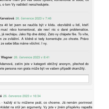
e jednoduché kvůli legislativě, nedostatku zaměstnanců i financím.
á, o tom Vy naštěstí nerozhodujete.
Fenomén „AI slop“ a jeho dopad na raný vývoj dětí:
UG
3
analýza pro pedagogickou praxi
Karvaiová
26. července 2023 v 7:46
 současné digitální krajině je dětský ekosystém zaplavován
za 40 let jsem se naučila být v klidu. obzvláště u lidí, kteří
ntetickým vedlejším produktem umělé inteligence, pro který se vžil
 musí něco komentovat, ale neví nic o dané problematice.
rmín „AI slop“. Tento fenomén představuje naléhavou strategickou
 já nechápu. Jako ftip dne dobrý. Zato vy chápete fše. To víte,
ýzvu pro moderní pedagogiku, neboť platformy jsou zahlceny
m ze zvláštní. A klidně si tedy komentujte ,co chcete. Právo
bsahem, který těží pozornost dětí ve věku 0–8 let jako ekonomickou
 ze sebe blba máme všichni. I vy.
rovinu. Nejde o okrajový jev, ale o masivní nárůst nekvalitní
rodukce, která prostřednictvím agresivních mechanismů upoutání
zornosti a selhávajících algoritmických doporučení vytlačuje
 Wagner
26. července 2023 v 8:41
odnotnou tvorbu. Zatímco se tento obsah může na první pohled jevit
ako nezávadná zábava, ve skutečnosti postrádá jakoukoli
Adamová, zatím jste v kategorii obtížný anonym, přechod do
Jitka Polanská: „Tlaky technologických gigantů jsou
UG
dagogickou intencionalitu a je navržen výhradně pro maximalizaci
orie persona non grata může být ve vašem případě okamžitý.
3
silnější než edukace,“ říká nestor českého digitálního
iknutí a zisku. Pochopení tohoto problému vyžaduje hlubší vhled do
vzdělávání
chnické a ekonomické podstaty těchto digitálních produktů, které
ění samotnou povahu raného dětství.
řestože by digitální technologie mohly být dobrým pomocníkem při
ení, realita je podle experta na digitální vzdělávání Bořivoje Brdičky
ačná. Kognitivní rozvoj naopak oslabují.
vá
26. července 2023 v 16:34
 - každý si tu můžeme psát, co chceme. Já nemám povinnost
ádat na stůl jen argumenty. Vy jste v jiném příspěvku napadla