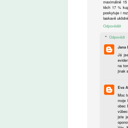
maximálně 15 
těch 17 % kup
A
poskytuje i ro
laskavě uklidn
Če
Odpovědět
T
Od
Odpovědi
be
o 
Jana 
J
Já js
eviden
na to
jinak 
A
Eva 
D
Moc to
a
moje 
z
obec 
d
vůbec
se
jste 
S
oponov
po
Vás. 