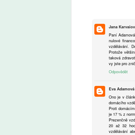
pe
A
a 
bu
pů
Ž
Jana Karvaio
t
tr
kt
u
Paní Adamová,
od
nulové financ
Cl
vzdělávání. D
V
Protože většin
taková zdravot
vy jste pro zn
Odpovědět
A
Eva Adamová
V
zv
Ono je v člán
o
domácího vzděl
Proti domácím
je 17 % z norm
Prezenčně vzd
20 až 32 hod
vzdělávání ab