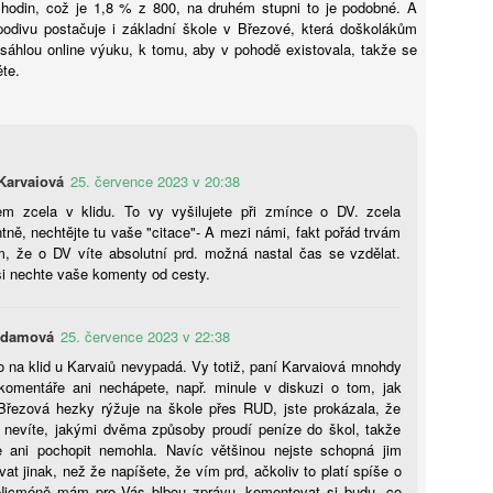
hodin, což je 1,8 % z 800, na druhém stupni to je podobné. A
odivu postačuje i základní škole v Březové, která doškolákům
Ondřej Šteffl: Slepá místa, 4. část, Kdy bychom se
UG
zsáhlou online výuku, k tomu, aby v pohodě existovala, takže se
3
měli bát o své děti
ěte.
rvenec, půl jedenácté večer. Novákovi vyjíždějí do Chorvatska.
ýden předtím četla máma o útoku nožem v jednom evropském městě.
 té doby si po večerech pročítala diskuse, jestli je „tam dole"
zpečno a kudy radši nechodit. Klárka mezitím viděla video
žralocích ve Středozemním moři a ptala se, jestli jsou i v Jadranu.
Karvaiová
25. července 2023 v 20:38
sou.
em zcela v klidu. To vy vyšilujete při zmínce o DV. zcela
tně, nechtějte tu vaše "citace"- A mezi námi, fakt pořád trvám
m, že o DV víte absolutní prd. možná nastal čas se vzdělat.
si nechte vaše komenty od cesty.
Markéta Hronová: Místo „školky“ služby pro seniory?
UG
3
Dětské skupiny bojují s poklesem porodnosti a hledají
nové poslání. Má to ale háčky
Adamová
25. července 2023 v 22:38
eset let pomáhala platforma Vše pro dětské skupiny se zakládáním
 na klid u Karvaiů nevypadá. Vy totiž, paní Karvaiová mnohdy
 provozováním soukromých „školek“. Jenže rapidní pokles porodnosti
komentáře ani nechápete, např. minule v diskuzi o tom, jak
působil, že řada i nově vzniklých dětských skupin najednou nemá dost
Březová hezky rýžuje na škole přes RUD, jste prokázala, že
ětí nebo je boj o každé obsazené místo brzy čeká. Oproti tomu
 nevíte, jakými dvěma způsoby proudí peníze do škol, takže
niorů bude rapidně přibývat – proto platforma zakládá nový projekt
je ani pochopit nemohla. Navíc většinou nejste schopná jim
eniorslužby, v němž chce provozovatelům poloprázdných skupin
at jinak, než že napíšete, že vím prd, ačkoliv to platí spíše o
moci s transformací zařízení právě na služby pro seniory. Nebude to
Nicméně mám pro Vás blbou zprávu, komentovat si budu, co