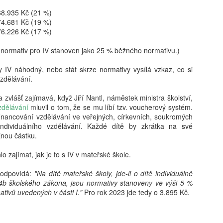
kritické, neboť formuje bud
determinovat trajektorii fy
68.935 Kč (21 %)
syntéza vychází z nejnověj
74.681 Kč (19 %)
akt pořízení telefonu v do
76.226 Kč (17 %)
bezprostřední spouštěč kli
s sebou jasně prokazatelné 
l normativ pro IV stanoven jako 25 % běžného normativu.)
Klíčovým rozlišovacím prvkem
oddělení pouhého vlastnictv
 IV náhodný, nebo stát skrze normativy vysílá vzkaz, co si
následného užívání. Ukazuj
vzdělávání.
může sloužit jako relativn
nebezpečí pro wellbeing ad
zvlášť zajímavá, když Jiří Nantl, náměstek ministra školství,
stráveného u obrazovky a v
zdělávání
mluvil o tom, že se mu líbí tzv. voucherový systém.
vyžaduje hlubší metodologi
inancování vzdělávání ve veřejných, církevních, soukromých
individuálního vzdělávání. Každé dítě by zkrátka na své
jnou částku.
zajímat, jak je to s IV v mateřské škole.
odpovídá:
"Na dítě mateřské školy, jde-li o dítě individuálně
4b školského zákona, jsou normativy stanoveny ve výši 5 %
tivů uvedených v části I."
Pro rok 2023 jde tedy o 3.895 Kč.