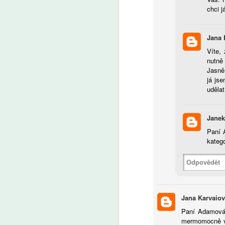
al
chci j
A
Jana 
V
Víte, 
sy
nutně
te
Jasně,
v
já jse
o
udělat
su
p
po
Janek
h
j
Paní 
A
pe
kateg
kl
te
Odpovědět
m
P
uč
op
Jana Karvaio
Paní Adamová
mermomocně vkl