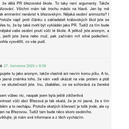
 že dělá PR březovské škole. To taky není argumenty. Takže
lizování. Všichni mám tak trochu máslo na hlavě. Jen by mě
Ondřej Šteffl: Základní škola 10 let - mnohem lepší
UG
tak eminentní nenávist k březovským. Nějaká osobní animozita? I
3
rotože např. proti článku o zakladateli královských škol jste se
Demografie hraje pro nás. Za pár let ubyde na základních školách
přes to, že by také mohl být vykládán jako PR. Tudíž za tím bude
tolik dětí, že se tam jeden ročník navíc pohodlně vejde. Žádné
nějaké vaše osobní pnutí vůči té škole. A jelikož jste anonym, a
vé budovy, žádné propouštění, ředitelé si oddechnou. Prázdné třídy
, jestli jste žena nebo muž, pak začínám mít silné podezření.
plníme dřív, než je někdo stačí předělat na kavárnu.
hla vysvětlit, co vás pudí.
vá
27. července 2023 v 8:09
upujete tu jako anonym, takže vlastně ani nevím komu píšu. A to,
Bořivoj Brdička: Pedagogika umocněná AI podle
je jasná známka toho, že vám vadí ukázat na vás prstem a ptát
UG
 ve skutečnosti jste. Inu, zbabělec, co se schovává za ženské
3
Sidorkina
ecenze nové knihy rusko-amerického profesora pedagogiky Alexandra
jsem vůbec nic, naopak jsem byla ještě zdrženlivá
idorkina mapující změny vzdělávacích metod, kurikula a lidského
tnost vůči obci Březová je tak okatá, že je mi jasné, že s tím
tenciálu ve věku inteligentních strojů.
lém a to nechápu. Protože okatých šíleností je tolik jinde, ale vy
jen na Březovou. Tudíž tam bude něco skoro osobního.
větlujte, já mám své informace a z těch vycházím.