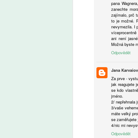
pana Wagnera,
zanechte mora
A
zajímalo, prč 
to je možné. P
nevymezila. I 
víceprocentně 
no
ani není jasné
za
Možná byste mo
Odpovědět
Jana Karvaio
Za prve - vyst
jak reagujete 
A
se kdo vlastně
jméno.
R
2/ nepřehnala 
S
3/vaše vehemen
po
máte velký prob
se zaměřujete 
4/nic mi nevys
Odpovědět