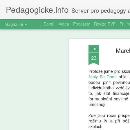
Pedagogicke.info
Server pro pedagogy a
Magazine
Domů
Videa
Podcasty
Revize RVP
Přijím
Marek
JUL
23
Protože jsme pro ško
školy Be Open
přijali
budou plnit povinno
individuálního vzdělá
to, jak stát financuj
formu plnění povinné
umožňují.
Zde jsou roční přísp
režimu IV a při bě
školách: