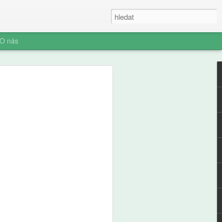
O nás
e a zdraví
ých: výsledky
ální studie ABCD
ní socializace představuje rozhodnutí o
telefonu jeden z nejvýznamnějších
ího i jeho rodiny. Pro pedagogickou obec
aví je pochopení časování tohoto kroku