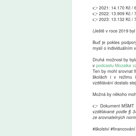
👉 2021: 14.170 Kč / 
👉 2022: 13.909 Kč / 
👉 2023: 13.132 Kč / 
(Ještě v roce 2019 by
Buď je pokles podpory
myslí o individuálním 
Druhá možnost by byla 
v
podcastu Mozaika v
Ten by mohl srovnat f
školách i v režimu 
vzdělávání dostalo ste
Možná by někoho mohlo 
👉 Dokument MŠMT 
vzdělávané podle § 3
ze srovnatelných norma
#školství #financování