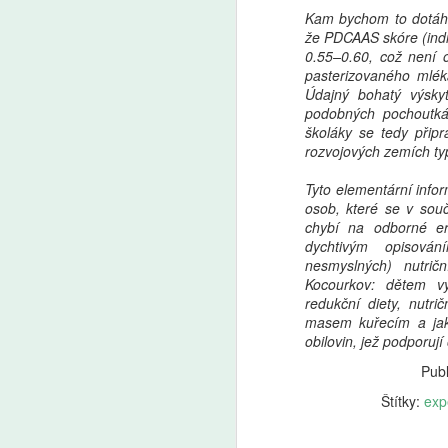
Kam bychom to dotáhli
že PDCAAS skóre (indi
0.55–0.60, což není
pasterizovaného mlék
Údajný bohatý výskyt
podobných pochoutká
školáky se tedy přip
rozvojových zemích t
Tyto elementární info
osob, které se v souč
chybí na odborné er
dychtivým opisová
nesmyslných) nutrič
Kocourkov: dětem vyž
redukční diety, nut
masem kuřecím a jak
obilovin, jež podporuj
Publ
Štítky:
exp