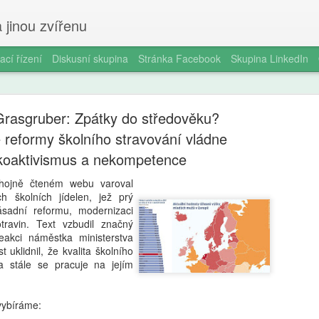
 jinou zvířenu
ací řízení
Diskusní skupina
Stránka Facebook
Skupina LinkedIn
Grasgruber: Zpátky do středověku?
 reformy školního stravování vládne
koaktivismus a nekompetence
hojně čteném webu varoval
Ondřej Štef
AUG
h školních jídelen, jež prý
7
ásadní reformu, modernizaci
rodičů, 6. 
ravin. Text vzbudil značný
eakci náměstka ministerstva
věda dobře
st uklidnil, že kvalita školního
a stále se pracuje na jejím
Jedno odpoledne v kempu. Ma
Vytáhne tyčky, rozloží plach
nevydrží. „Počkej, já ti udě
ybíráme:
za pět minut. Oheň. Matěj s