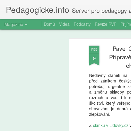
Pedagogicke.info
Server pro pedagogy a
Magazine
Domů
Videa
Podcasty
Revize RVP
Přijím
Pavel 
FEB
Přípravě
9
e
Nedávný článek na 
před zánikem českýc
potřebují urgentně z
a změnu skladby pot
rozruch a vedl i k r
školství, který veřejno
stravování je dobrá 
zlepšování.
Z
článku v Lidovky.cz
v