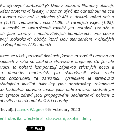
nechytá. „Dej to sem, takhle
 s dýňovými karbanátky? Data z odborné literatury ukazují,
První se roztrhne. „Nech to
kátor proteinové kvality) u semen dýně lze odhadnout na cca
v koši."
 o mnoho více než u pšenice (0.43) a dvakrát méně než u
a (1.17), vepřového masa (1.08) či vařených vajec (1.09).
 minerálů je samozřejmě rovněž jen virtuální, protože v
ch jsou vázány v nestravitelných komplexech. Pro české
ravují „pokrokové“ obědy, které jsou standardem v chudých
ypu Bangladéše či Kambodže.
rmace se však personál školních jídelen rozhodně nedozví od
asnosti v reformě školního stravování angažují. Co jim ale
udici, to bohatě kompenzují záplavou vzletných hesel a
ním domněle moderních (ve skutečnosti však zcela
ních doporučení ze zahraničí. Výsledkem je stravovací
adujícím kvalitní bílkoviny jsou servírovány zeleninové
ričně hodnotná červená masa jsou nahrazována podřadným
o symbol zdraví jsou propagovány sacharidové pokrmy z
í obezitu a kardiometabolické choroby.
ikoval(a)
Janek Wagner
9th February 2023
erti
obezita
přečtěte si
stravování
školní jídelny