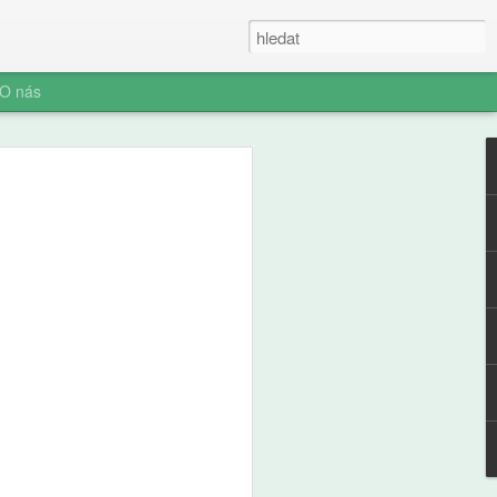
O nás
fl: Slepá místa
část, Věci, o kterých
 ví, ale vy možná ne
těj, devět let, dostal na starost stan.
tu, dvě minuty ji otáčí. Táta to
lám, ať tu nejsme do večera." Stan stojí
kládá dříví do komínku, kouří to,