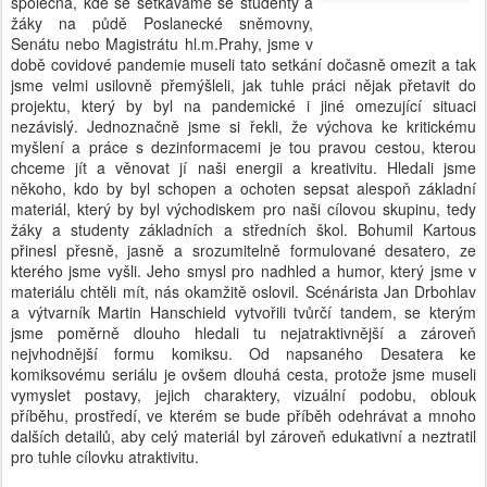
společná, kde se setkáváme se studenty a
žáky na půdě Poslanecké sněmovny,
Senátu nebo Magistrátu hl.m.Prahy, jsme v
době covidové pandemie museli tato setkání dočasně omezit a tak
jsme velmi usilovně přemýšleli, jak tuhle práci nějak přetavit do
projektu, který by byl na pandemické i jiné omezující situaci
nezávislý. Jednoznačně jsme si řekli, že výchova ke kritickému
myšlení a práce s dezinformacemi je tou pravou cestou, kterou
chceme jít a věnovat jí naši energii a kreativitu. Hledali jsme
někoho, kdo by byl schopen a ochoten sepsat alespoň základní
materiál, který by byl východiskem pro naši cílovou skupinu, tedy
žáky a studenty základních a středních škol. Bohumil Kartous
přinesl přesně, jasně a srozumitelně formulované desatero, ze
kterého jsme vyšli. Jeho smysl pro nadhled a humor, který jsme v
materiálu chtěli mít, nás okamžitě oslovil. Scénárista Jan Drbohlav
a výtvarník Martin Hanschield vytvořili tvůrčí tandem, se kterým
jsme poměrně dlouho hledali tu nejatraktivnější a zároveň
nejvhodnější formu komiksu. Od napsaného Desatera ke
komiksovému seriálu je ovšem dlouhá cesta, protože jsme museli
vymyslet postavy, jejich charaktery, vizuální podobu, oblouk
příběhu, prostředí, ve kterém se bude příběh odehrávat a mnoho
dalších detailů, aby celý materiál byl zároveň edukativní a neztratil
pro tuhle cílovku atraktivitu.