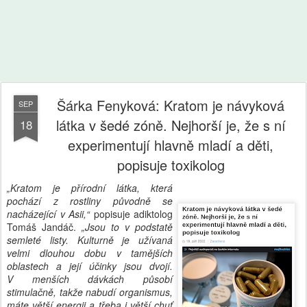
Šárka Fenyková: Kratom je návyková
SEP
látka v šedé zóně. Nejhorší je, že s ní
18
experimentují hlavně mladí a děti,
popisuje toxikolog
„Kratom je přírodní látka, která
pochází z rostliny původně se
nacházející v Asii,“
popisuje adiktolog
Tomáš Jandáč.
„Jsou to v podstatě
semleté listy. Kulturně je užívaná
velmi dlouhou dobu v tamějších
oblastech a její účinky jsou dvojí.
V menších dávkách působí
stimulačně, takže nabudí organismus,
máte větší energii a třeba i větší chuť