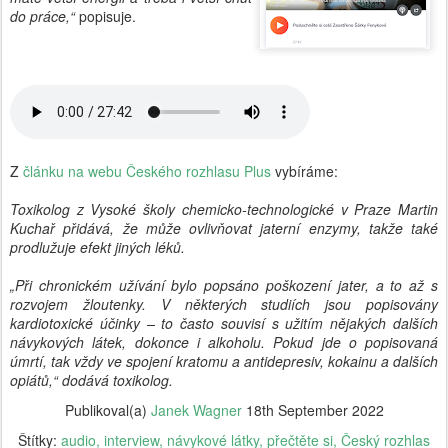
do práce,“
popisuje.
Z
článku na webu Českého rozhlasu Plus
vybíráme:
Toxikolog z Vysoké školy chemicko-technologické v Praze Martin
Kuchař přidává, že může ovlivňovat jaterní enzymy, takže také
prodlužuje efekt jiných léků.
„Při chronickém užívání bylo popsáno poškození jater, a to až s
rozvojem žloutenky. V některých studiích jsou popisovány
kardiotoxické účinky – to často souvisí s užitím nějakých dalších
návykových látek, dokonce i alkoholu. Pokud jde o popisovaná
úmrtí, tak vždy ve spojení kratomu a antidepresiv, kokainu a dalších
opiátů,“ dodává toxikolog.
Publikoval(a)
Janek Wagner
18th September 2022
Štítky:
audio
interview
návykové látky
přečtěte si
Český rozhlas