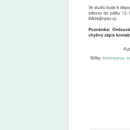
Ve studiu bude k dispo
odezvu do pátku 13. 
KA04@npicr.cz.
Poznámka: Omlouvám
chybný zápis kontak
Pub
Štítky:
koronavirus
mi