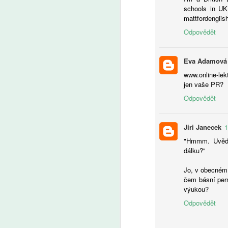
schools in UK
mattfordengli
Odpovědět
A
Eva Adamová
V 
www.online-lek
po
jen vaše PR?
ži
Odpovědět
na
fo
f
Jiri Janecek
1
da
d
"Hmmm. Uvědom
k
dálku?"
ri
A
kt
Jo, v obecném s
za
čem básní perma
že
výukou?
vs
P
Odpovědět
a
(
kl
tř
s