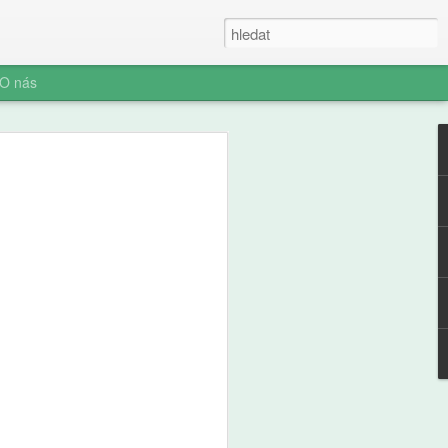
O nás
fl: Slepá místa
část, Věci, o kterých
 ví, ale vy možná ne
těj, devět let, dostal na starost stan.
tu, dvě minuty ji otáčí. Táta to
lám, ať tu nejsme do večera." Stan stojí
kládá dříví do komínku, kouří to,