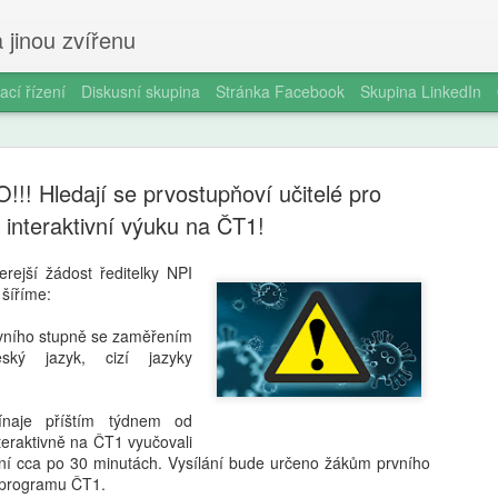
 jinou zvířenu
ací řízení
Diskusní skupina
Stránka Facebook
Skupina LinkedIn
! Hledají se prvostupňoví učitelé pro
interaktivní výuku na ČT1!
rejší žádost ředitelky NPI
 šíříme:
Ondřej Štef
AUG
7
rodičů, 6. 
rvního stupně se zaměřením
ský jazyk, cizí jazyky
věda dobře
Jedno odpoledne v kempu. Ma
naje příštím týdnem od
Vytáhne tyčky, rozloží plach
teraktivně na ČT1 vyučovali
nevydrží. „Počkej, já ti udě
ní cca po 30 minutách. Vysílání bude určeno žákům prvního
za pět minut. Oheň. Matěj s
 programu ČT1.