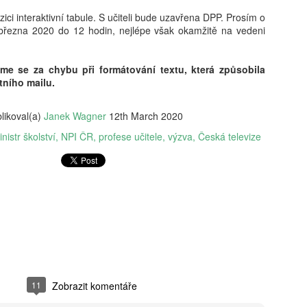
nechytá. „Dej to sem, takhle
První se roztrhne. „Nech to
zici interaktivní tabule. S učiteli bude uzavřena DPP. Prosím o
v koši."
března 2020 do 12 hodin, nejlépe však okamžitě na vedeni
e se za chybu při formátování textu, která způsobila
tního mailu.
likoval(a)
Janek Wagner
12th March 2020
nistr školství
NPI ČR
profese učitele
výzva
Česká televize
11
Zobrazit komentáře