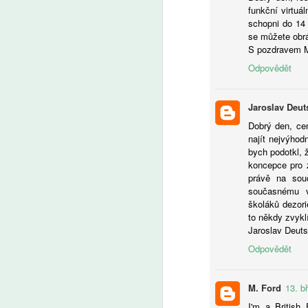
funkční virtuá
schopni do 14 
se můžete obrá
S pozdravem 
A
Odpovědět
U
in
Jaroslav Deut
tu
Dobrý den, cení
najít nejvýhodn
bych podotkl, 
koncepce pro z
právě na sou
současnému v
školáků dezori
A
to někdy zvykl
Jaroslav Deut
Odpovědět
Še
z 
Za
M. Ford
13. b
kt
Ze
I'm a British 