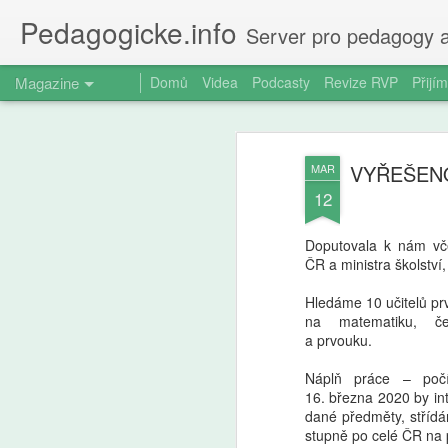
Pedagogicke.info
Server pro pedagogy a
Magazine
Domů
Videa
Podcasty
Revize RVP
Přijím
VYŘEŠENO!!
MAR
12
Doputovala k nám vče
ČR a ministra školství,
Hledáme 10 učitelů p
na matematiku, če
a prvouku.
Náplň práce – počí
16. března 2020 by in
dané předměty, střídá
stupně po celé ČR na