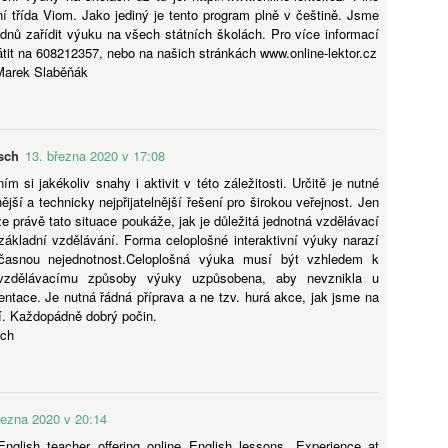
lní třída Viom. Jako jediný je tento program plně v češtině. Jsme
dnů zařídit výuku na všech státních školách. Pro více informací
tit na 608212357, nebo na našich stránkách www.online-lektor.cz
Marek Slaběňák
Petr Koubský: AI už teď píše lépe než většina lidí.
UG
6
Popíráním ani výsměchem to nezměníme
míte se písemně vyjadřovat aspoň stejně dobře jako umělá
teligence? Jestli ne, neohrnujte nad ní nos. A jestli ano, schovejte si
sch
13. března 2020 v 17:08
to otázku a odpovězte si na ni znovu asi tak za rok.
m si jakékoliv snahy i aktivit v této záležitosti. Určitě je nutné
ější a technicky nejpřijatelnější řešení pro širokou veřejnost. Jen
že právě tato situace poukáže, jak je důležitá jednotná vzdělávací
ákladní vzdělávání. Forma celoplošné interaktivní výuky narazí
časnou nejednotnost.Celoplošná výuka musí být vzhledem k
zdělávacímu způsoby výuky uzpůsobena, aby nevznikla u
entace. Je nutná řádná příprava a ne tzv. hurá akce, jak jsme na
Ondřej Šteffl: Slepá místa rodičů, 5. část, Věci, o
UG
í. Každopádně dobrý počin.
6
sch
kterých věda dobře ví, ale vy možná ne
stý den dovolené, prší. Táta si po snídani otevře mobil. Přišel mail
práce — nic hrozného, ale bude to průšvih a vyřešit se to teď nedá.
vře mobil, neřekne nic. Jen si sedne a začne mlčky skládat plavky,
řezna 2020 v 20:14
eré nikdo skládat nechtěl. Máma se po chvíli zeptá, co je. „Nic."
ptá se ještě jednou, ostřeji. Táta odpoví ještě kratší větou.
English teacher offering online English lessons. Experience at