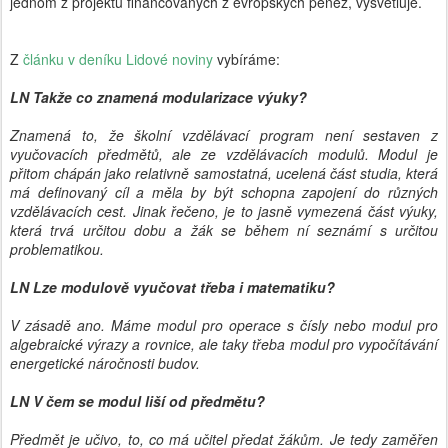
jednom z projektů financovaných z evropských peněz, vysvětluje.
Z
článku v deníku Lidové noviny
vybíráme:
LN Takže co znamená modularizace výuky?
Znamená to, že školní vzdělávací program není sestaven z
vyučovacích předmětů, ale ze vzdělávacích modulů. Modul je
přitom chápán jako relativně samostatná, ucelená část studia, která
má definovaný cíl a měla by být schopna zapojení do různých
vzdělávacích cest. Jinak řečeno, je to jasně vymezená část výuky,
která trvá určitou dobu a žák se během ní seznámí s určitou
problematikou.
LN Lze modulově vyučovat třeba i matematiku?
V zásadě ano. Máme modul pro operace s čísly nebo modul pro
algebraické výrazy a rovnice, ale taky třeba modul pro vypočítávání
energetické náročnosti budov.
LN V čem se modul liší od předmětu?
Předmět je učivo, to, co má učitel předat žákům. Je tedy zaměřen