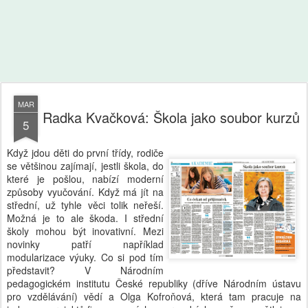
MAR
Radka Kvačková: Škola jako soubor kurzů
5
Když jdou děti do první třídy, rodiče
se většinou zajímají, jestli škola, do
které je pošlou, nabízí moderní
způsoby vyučování. Když má jít na
střední, už tyhle věci tolik neřeší.
Možná je to ale škoda. I střední
školy mohou být inovativní. Mezi
novinky patří například
modularizace výuky. Co si pod tím
představit? V Národním
pedagogickém institutu České republiky (dříve Národním ústavu
pro vzdělávání) vědí a Olga Kofroňová, která tam pracuje na