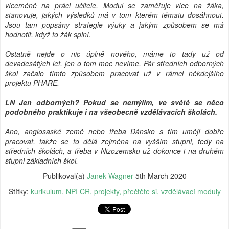
víceméně na práci učitele. Modul se zaměřuje více na žáka,
stanovuje, jakých výsledků má v tom kterém tématu dosáhnout.
Jsou tam popsány strategie výuky a jakým způsobem se má
hodnotit, když to žák splní.
Ostatně nejde o nic úplně nového, máme to tady už od
devadesátých let, jen o tom moc nevíme. Pár středních odborných
škol začalo tímto způsobem pracovat už v rámci někdejšího
projektu PHARE.
LN Jen odborných? Pokud se nemýlím, ve světě se něco
podobného praktikuje i na všeobecně vzdělávacích školách.
Ano, anglosaské země nebo třeba Dánsko s tím umějí dobře
pracovat, takže se to dělá zejména na vyšším stupni, tedy na
středních školách, a třeba v Nizozemsku už dokonce i na druhém
stupni základních škol.
Publikoval(a)
Janek Wagner
5th March 2020
Štítky:
kurikulum
NPI ČR
projekty
přečtěte si
vzdělávací moduly