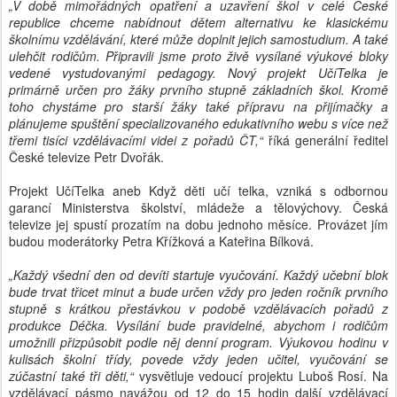
„V době mimořádných opatření a uzavření škol v celé České
republice chceme nabídnout dětem alternativu ke klasickému
školnímu vzdělávání, které může doplnit jejich samostudium. A také
ulehčit rodičům. Připravili jsme proto živě vysílané výukové bloky
vedené vystudovanými pedagogy. Nový projekt UčíTelka je
primárně určen pro žáky prvního stupně základních škol. Kromě
toho chystáme pro starší žáky také přípravu na přijímačky a
plánujeme spuštění specializovaného edukativního webu s více než
třemi tisíci vzdělávacími videi z pořadů ČT,“
říká generální ředitel
České televize Petr Dvořák.
Projekt UčíTelka aneb Když děti učí telka, vzniká s odbornou
garancí Ministerstva školství, mládeže a tělovýchovy. Česká
televize jej spustí prozatím na dobu jednoho měsíce. Provázet jím
budou moderátorky Petra Křížková a Kateřina Bílková.
„Každý všední den od devíti startuje vyučování. Každý učební blok
bude trvat třicet minut a bude určen vždy pro jeden ročník prvního
stupně s krátkou přestávkou v podobě vzdělávacích pořadů z
produkce Déčka. Vysílání bude pravidelné, abychom i rodičům
umožnili přizpůsobit podle něj denní program. Výukovou hodinu v
kulisách školní třídy, povede vždy jeden učitel, vyučování se
zúčastní také tři děti,“
vysvětluje vedoucí projektu Luboš Rosí. Na
vzdělávací pásmo navážou od 12 do 15 hodin další vzdělávací