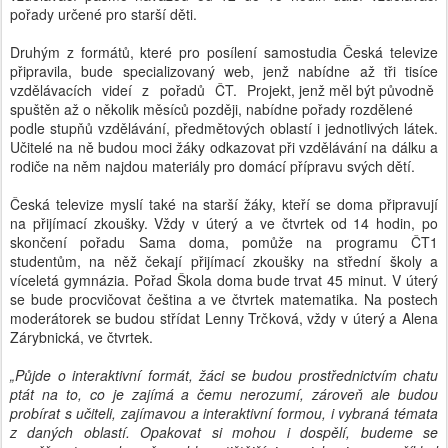
pořady určené pro starší děti.
Druhým z formátů, které pro posílení samostudia Česká televize
připravila, bude specializovaný web, jenž nabídne až tři tisíce
vzdělávacích videí z pořadů ČT. Projekt, jenž měl být původně
spuštěn až o několik měsíců později, nabídne pořady rozdělené
podle stupňů vzdělávání, předmětových oblastí i jednotlivých látek.
Učitelé na ně budou moci žáky odkazovat při vzdělávání na dálku a
rodiče na něm najdou materiály pro domácí přípravu svých dětí.
Česká televize myslí také na starší žáky, kteří se doma připravují
na přijímací zkoušky. Vždy v úterý a ve čtvrtek od 14 hodin, po
skončení pořadu Sama doma, pomůže na programu ČT1
studentům, na něž čekají přijímací zkoušky na střední školy a
víceletá gymnázia. Pořad Škola doma bude trvat 45 minut. V úterý
se bude procvičovat čeština a ve čtvrtek matematika. Na postech
moderátorek se budou střídat Lenny Trčková, vždy v úterý a Alena
Zárybnická, ve čtvrtek.
„Půjde o interaktivní formát, žáci se budou prostřednictvím chatu
ptát na to, co je zajímá a čemu nerozumí, zároveň ale budou
probírat s učiteli, zajímavou a interaktivní formou, i vybraná témata
z daných oblastí. Opakovat si mohou i dospělí, budeme se