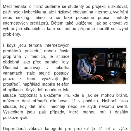
Mezi témata, o nichž budeme se studenty po projekci diskutovat,
patří nejen kyberšikana, ale i rizikové chování na internetu, vydírání
nebo sexting; mimo to se také pokusíme popsat metody
internetových predátorů. Dětem také ukážeme, jak se chovat ve
vybraných situacích a kam se mohou případně obrátit se svými
problémy.
I když jsou témata internetových
predátorů poslední dobou často
propírána v médiích, je situace
obdobná jako před patnácti lety.
Útočníci používají v několika
variantách stále stejné postupy,
pouze k tomu využívají jiné
prostředí, například mobilní telefon
či aplikace. Když děti naučíme tyto
situace rozpoznat a ukážeme jim, kde a jak se mohou bránit,
můžeme dost případů eliminovat již v počátku. Nejhorší jsou
situace, kdy děti mlčí, nechtějí nebo se stydí někomu svěřit.
Výsledkem jsou pak případy, které mohou mít i desítky
poškozených.
Doporučená věková kategorie pro projekci je 12 let a výše.