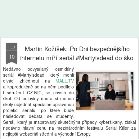
Martin Kožíšek: Po Dni bezpečnějšího
FEB
10
internetu míří seriál #Martyisdead do škol
Nedávno odvysílaný osmidílný
seriál #Martyisdead, který mohli
diváci zhlédnout na
MALL.TV
a koprodukčně se na něm podílelo
i sdružení CZ.NIC, se chystá do
škol. Od poloviny února si mohou
školy objednat speciálně upravenou
projekci seriálu, po které bude
následovat debata se studenty.
Seriál, který je inspirovaný skutečnými případy kyberšikany, získal
nedávno hlavní cenu na mezinárodním festivalu Serial Killer za
nejlepší webseriál střední a východní Evropy.