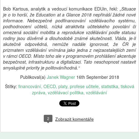
Bob Kartous, analytik a vedoucí komunikace EDUin, řekl:
„Situace
je o to horší, že Education at a Glance 2018 nepřináší žádné nové
informace. Nebezpečné podfinancování vzdělávacího systému,
podhodnocení učitelů, nízká atraktivita učitelského povolání či
omezená sociální mobilita a reprodukce vzdělávání podle statusu
rodiny jsou důvěrně a dlouhodobě známé skutečnosti. Vláda, je-li
skutečně odpovědná, nemůže nadále ignorovat, že ČR je
prizmatem vzdělávání vnímána jako jedna z nejzaostalejších zemí
v rámci OECD. Místo toho ale v programovém prohlášení akcentuje
bezpečnost, infrastrukturu a digitalizaci. Tato neschopnost nastavit
smysluplné priority je politováníhodná.“
Publikoval(a)
Janek Wagner
16th September 2018
Štítky:
financování
OECD
platy
profese učitele
statistika
tisková
zpráva
vzdělávací politika
vzdělávání
2
Zobrazit komentáře