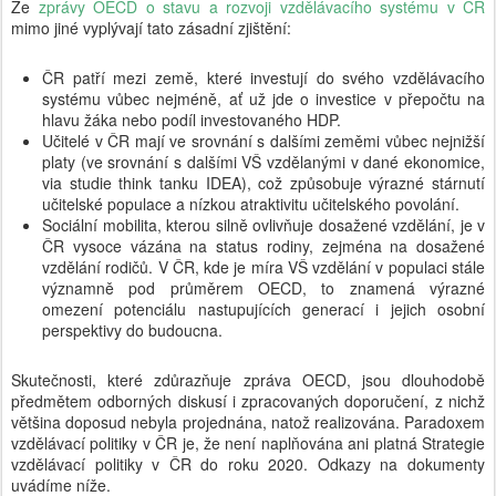
Ze
zprávy OECD o stavu a rozvoji vzdělávacího systému v ČR
mimo jiné vyplývají tato zásadní zjištění:
ČR patří mezi země, které investují do svého vzdělávacího
systému vůbec nejméně, ať už jde o investice v přepočtu na
hlavu žáka nebo podíl investovaného HDP.
Učitelé v ČR mají ve srovnání s dalšími zeměmi vůbec nejnižší
platy (ve srovnání s dalšími VŠ vzdělanými v dané ekonomice,
via studie think tanku IDEA), což způsobuje výrazné stárnutí
učitelské populace a nízkou atraktivitu učitelského povolání.
Sociální mobilita, kterou silně ovlivňuje dosažené vzdělání, je v
ČR vysoce vázána na status rodiny, zejména na dosažené
vzdělání rodičů. V ČR, kde je míra VŠ vzdělání v populaci stále
významně pod průměrem OECD, to znamená výrazné
omezení potenciálu nastupujících generací i jejich osobní
perspektivy do budoucna.
Skutečnosti, které zdůrazňuje zpráva OECD, jsou dlouhodobě
předmětem odborných diskusí i zpracovaných doporučení, z nichž
většina doposud nebyla projednána, natož realizována. Paradoxem
vzdělávací politiky v ČR je, že není naplňována ani platná Strategie
vzdělávací politiky v ČR do roku 2020. Odkazy na dokumenty
uvádíme níže.