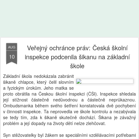
Veřejný ochránce práv: Česká školní
AUG
inspekce podcenila šikanu na základní
10
škole
Základní škola nedokázala zabránit
šikaně chlapce, který čelil slovním
a fyzickým úrokům. Jeho matka se
proto obrátila na Českou školní inspekci (ČŠI). Inspekce shledala
její stížnost částečně nedůvodnou a částečně neprůkaznou.
Ombudsmanka během svého šetření konstatovala dvě pochybení
v činnosti inspekce. Ta neprovedla ve škole kontrolu a nezabývala
se tedy tím, zda k šikaně skutečně dochází. Šikana je závažný
problém a její dopady na životy dětí nelze zlehčovat.
Syn stěžovatelky byl žákem se speciálními vzdělávacími potřebami