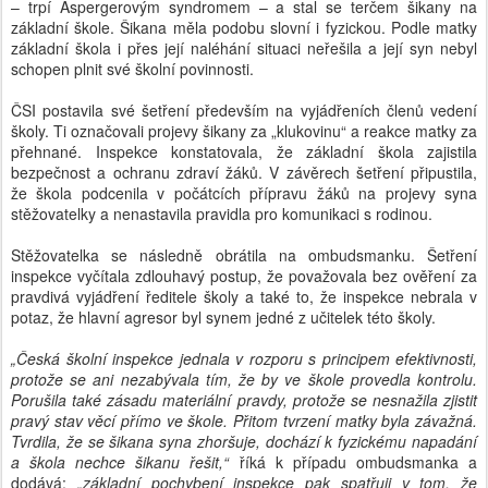
– trpí Aspergerovým syndromem – a stal se terčem šikany na
základní škole. Šikana měla podobu slovní i fyzickou. Podle matky
základní škola i přes její naléhání situaci neřešila a její syn nebyl
schopen plnit své školní povinnosti.
ČSI postavila své šetření především na vyjádřeních členů vedení
školy. Ti označovali projevy šikany za „klukovinu“ a reakce matky za
přehnané. Inspekce konstatovala, že základní škola zajistila
bezpečnost a ochranu zdraví žáků. V závěrech šetření připustila,
že škola podcenila v počátcích přípravu žáků na projevy syna
stěžovatelky a nenastavila pravidla pro komunikaci s rodinou.
Stěžovatelka se následně obrátila na ombudsmanku. Šetření
inspekce vyčítala zdlouhavý postup, že považovala bez ověření za
pravdivá vyjádření ředitele školy a také to, že inspekce nebrala v
potaz, že hlavní agresor byl synem jedné z učitelek této školy.
„Česká školní inspekce jednala v rozporu s principem efektivnosti,
protože se ani nezabývala tím, že by ve škole provedla kontrolu.
Porušila také zásadu materiální pravdy, protože se nesnažila zjistit
pravý stav věcí přímo ve škole. Přitom tvrzení matky byla závažná.
Tvrdila, že se šikana syna zhoršuje, dochází k fyzickému napadání
a škola nechce šikanu řešit,“
říká k případu ombudsmanka a
dodává:
„základní pochybení inspekce pak spatřuji v tom, že