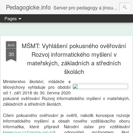
Pedagogicke.info
Server pro pedagogy a jinou zvířenu
Pages
MŠMT: Vyhlášení pokusného ověřování
AUG
Rozvoj informatického myšlení v
30
mateřských, základních a středních
školách
Ministerstvo školství, mládeže a
tělovýchovy vyhlašuje pro období
od 1. září 2018 do 30. června 2020
pokusné ověřování Rozvoj informatického myšlení v mateřských,
základních a středních školách.
Cílem pokusného ověřování je ověřit, nakolik koncepce rozvoje
informatického myšlení a obsah nového vzdělávacího oboru
informatika, které připravil Národní ústav pro vzdělávání
(
www.nuv.cz/t/revize-rvp-ict
), odpovídají možnostem škol,