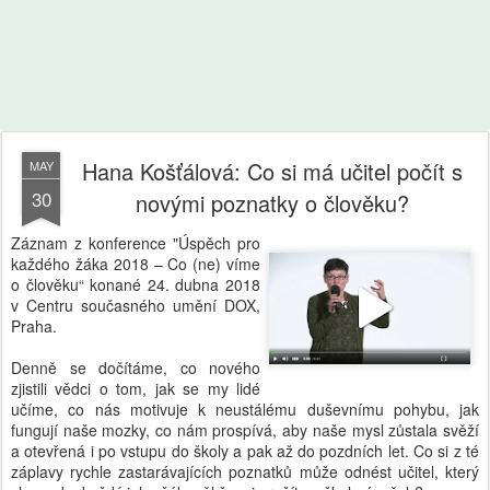
Hana Košťálová: Co si má učitel počít s
MAY
30
novými poznatky o člověku?
Záznam z konference "Úspěch pro
každého žáka 2018 – Co (ne) víme
o člověku“ konané 24. dubna 2018
v Centru současného umění DOX,
Praha.
Denně se dočítáme, co nového
zjistili vědci o tom, jak se my lidé
učíme, co nás motivuje k neustálému duševnímu pohybu, jak
fungují naše mozky, co nám prospívá, aby naše mysl zůstala svěží
a otevřená i po vstupu do školy a pak až do pozdních let. Co si z té
záplavy rychle zastarávajících poznatků může odnést učitel, který