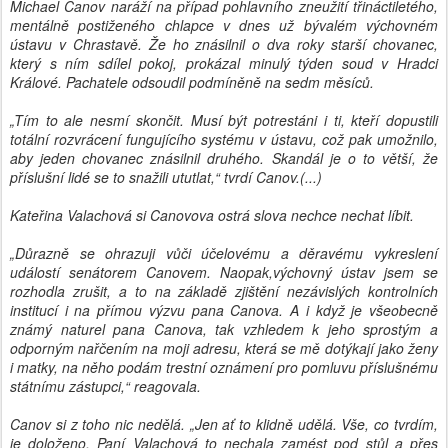
Michael Canov naráží na případ pohlavního zneužití třináctiletého,
mentálně postiženého chlapce v dnes už bývalém výchovném
ústavu v Chrastavě. Že ho znásilnil o dva roky starší chovanec,
který s ním sdílel pokoj, prokázal minulý týden soud v Hradci
Králové. Pachatele odsoudil podmíněně na sedm měsíců.
„Tím to ale nesmí skončit. Musí být potrestáni i ti, kteří dopustili
totální rozvrácení fungujícího systému v ústavu, což pak umožnilo,
aby jeden chovanec znásilnil druhého. Skandál je o to větší, že
příslušní lidé se to snažili ututlat,“ tvrdí Canov.(...)
Kateřina Valachová si Canovova ostrá slova nechce nechat líbit.
„Důrazně se ohrazuji vůči účelovému a děravému vykreslení
událostí senátorem Canovem. Naopak,výchovný ústav jsem se
rozhodla zrušit, a to na základě zjištění nezávislých kontrolních
institucí i na přímou výzvu pana Canova. A i když je všeobecně
známý naturel pana Canova, tak vzhledem k jeho sprostým a
odporným nařčením na moji adresu, která se mě dotýkají jako ženy
i matky, na něho podám trestní oznámení pro pomluvu příslušnému
státnímu zástupci,“ reagovala.
Canov si z toho nic nedělá. „Jen ať to klidně udělá. Vše, co tvrdím,
je doloženo. Paní Valachová to nechala zamést pod stůl a přes