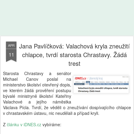
Jana Pavlíčková: Valachová kryla zneužití
APR
chlapce, tvrdí starosta Chrastavy. Žádá
11
trest
Starosta Chrastavy a senátor
Michael Canov poslal na
ministerstvo školství otevřený dopis,
ve kterém žádá prověření postupu
bývalé ministryně školství Kateřiny
Valachové a jejího náměstka
Václava Pícla. Tvrdí, že věděli o zneužívání dospívajícího chlapce
v chrastavském ústavu, nic neudělali a případ kryli.
Z
článku v iDNES.cz
vybíráme: