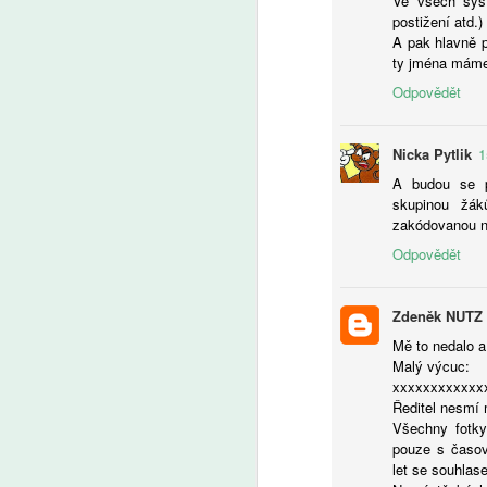
Ve všech syst
postižení atd.)
A
A pak hlavně p
ty jména máme?
Fa
Odpovědět
pl
je
Pr
Nicka Pytlik
1
Pa
A budou se py
v
skupinou žák
v 
zakódovanou n
Odpovědět
A
Zdeněk NUTZ
AI
Mě to nedalo a
ro
Malý výcuc:
Uč
xxxxxxxxxxxx
Žá
Ředitel nesmí 
m
Všechny fotky
pouze s časov
let se souhlas