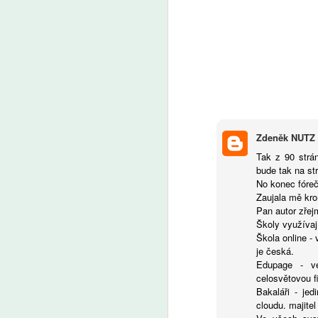
A
Uč
by
by
a 
Zdeněk NUTZ
Tak z 90 strá
bude tak na str
A
No konec fóreč
Zaujala mě kro
Pan autor zřejm
Školy využívaj
Ře
Škola online -
vý
je česká.
O
Edupage - v
pr
celosvětovou f
po
Bakaláři - je
vý
cloudu. majite