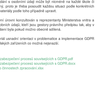
dání s osobními údaji může být nicméně na každé škole či
vám revoluční koncept: 'Dig
ný, proto je třeba posoudit každou situaci podle konkrétních
beztrestně co? Podvádět? T
materiály podle toho případně upravit.
v koutě a hroutí se pod tíh
nezpracovaných esejů, vy 
vní úrovni konzultován s reprezentanty Ministerstva vnitra a
algoritmy, aby za vás vytv
bních údajů, kteří jsou gestory právního předpisu tak, aby v
hodnoty, etiku a integritu;
ešení byla pokud možno obecně sdílená.
místo. Naše motto? Plagiáto
je jen další slovo pro len
riál usnadní orientaci v problematice a implementace GDPR
úspěchu a staňte se hrdým 
olských zařízeních co možná nejsnazší.
je pro vás nejlepší. Budouc
u toho nesmíte chybět. Stáh
budoucnost ještě dnes!
na zabezpečení procesů souvisejících s GDPR.pdf
 zabezpečení procesů souvisejících s GDPR.docx
 činnostech zpracování.xlsx