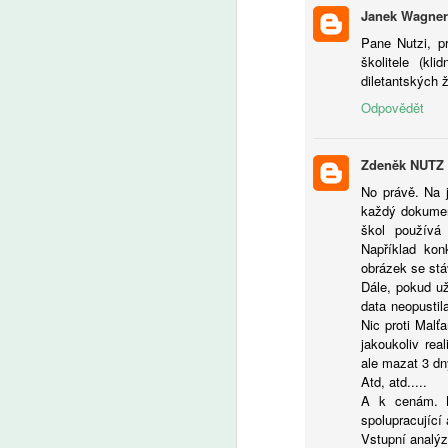
e
Janek Wagner
pe
Pane Nutzi, pr
A
a 
školitele (kl
bu
diletantských 
pů
Ž
Odpovědět
t
tr
kt
u
od
Zdeněk NUTZ
Cl
V
No právě. Na 
každý dokument
škol používá
Například ko
obrázek se stá
A
Dále, pokud už
data neopustil
V
Nic proti Malť
zv
jakoukoliv re
o
ale mazat 3 dn
Atd, atd.....
A k cenám. N
spolupracující
Vstupní analýz