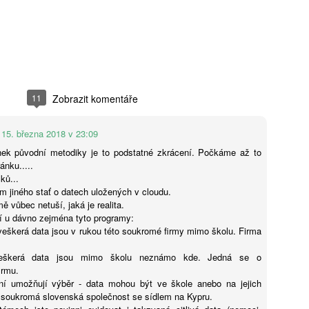
Karolína Blažková: „Člověk to asi musí mít rád.“ Jak
UG
5
se v pražské garsonce žije učiteli hudby s třiceti tisíci
měsíčně
í děti hrát na kytaru, vydělává kolem 32 tisíc čistého a sám v Praze
dlí jen díky obecnímu bytu. Pro třiatřicetiletého Martina je vlastní
dlení těžko představitelné. Místo toho šetří, přivydělává si hudbou
11
Zobrazit komentáře
doufá, že si jednou pořídí maringotku.
15. března 2018 v 23:09
nek původní metodiky je to podstatné zkrácení. Počkáme až to
ánku.....
Tobiáš Pospíchal: Brněnský starosta prosadil do čela
UG
ků...
5
školy svého známého, oba kandidují za Motoristy.
m jiného stať o datech uložených v cloudu.
Střet zájmů odmítá
ě vůbec netuší, jaká je realita.
í u dávno zejména tyto programy:
ditelem základní školy v Brně-Bystrci se stal Jaromír Špaček, jehož
 veškerá data jsou v rukou této soukromé firmy mimo školu. Firma
běr si před komisí prosadil starosta městské části Tomáš Kratochvíl.
ba muži v loňském roce společně kandidovali za Motoristy. Podle
eškerá data jsou mimo školu neznámo kde. Jedná se o
otikorupčního analytika vyvolávají okolnosti Špačkova výběru
irmu.
chyby, sám starosta pak odmítá, že by hrála politická blízkost při
diní umožňují výběr - data mohou být ve škole anebo na jejich
běru roli.
l soukromá slovenská společnost se sídlem na Kypru.