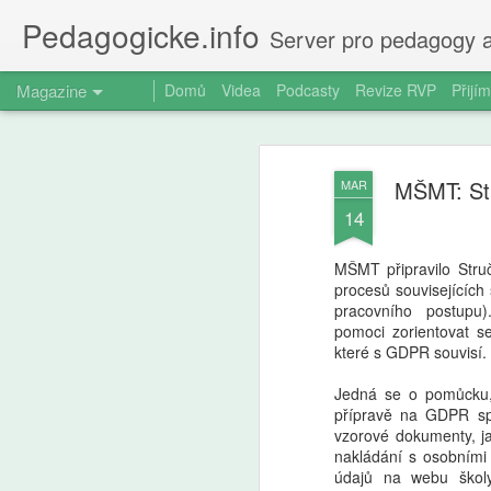
Pedagogicke.info
Server pro pedagogy a
Magazine
Domů
Videa
Podcasty
Revize RVP
Přijím
MŠMT: St
MAR
14
MŠMT připravilo Str
procesů souvisejících
pracovního postupu
pomoci zorientovat se
které s GDPR souvisí.
Jedná se o pomůcku, k
přípravě na GDPR sp
vzorové dokumenty, j
nakládání s osobními 
údajů na webu školy