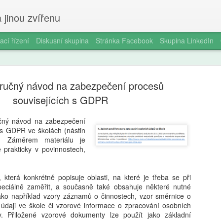
 jinou zvířenu
ací řízení
Diskusní skupina
Stránka Facebook
Skupina LinkedIn
ručný návod na zabezpečení procesů
souvisejících s GDPR
učný návod na zabezpečení
 s GDPR ve školách (nástin
Milan Haus
AUG
). Záměrem materiálu je
6
zkratek: Pr
 prakticky v povinnostech,
kompetence
terá konkrétně popisuje oblasti, na které je třeba se při
občanství)
eciálně zaměřit, a současně také obsahuje některé nutné
ako například vzory záznamů o činnostech, vzor směrnice o
Zazvonil zvonec a kritickém
údaji ve škole či vzorové informace o zpracování osobních
vzdělávání, kde už se nemu
. Přiložené vzorové dokumenty lze použít jako základní
Proč se učit, když stačí n 