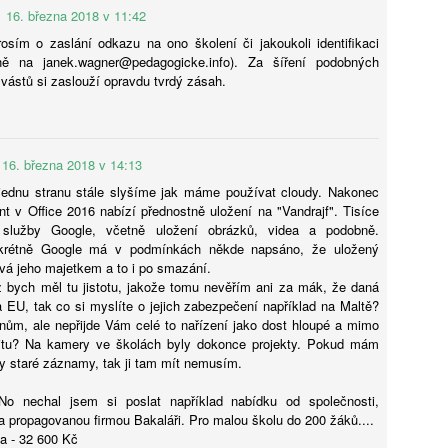
fektivně simulovat výsledek, skutečné vzdělávání vyžaduje cílený
16. března 2018 v 11:42
dagogický záměr, který vrací do centra pozornosti lidskou interakci
Bohumil Kartous: Neříkejte dětem, že dobře už bylo.
osím o zaslání odkazu na ono školení či jakoukoli identifikaci
UG
kognitivní úsilí. Pro odbornou veřejnost z toho vyplývá, že
idně na janek.wagner@pedagogicke.info). Za šíření podobných
4
Vychováváme generaci bez naděje
doucnost nespočívá v kvantitě technologií, ale v jejich schopnosti
žvástů si zaslouží opravdu tvrdý zásah.
sobit jako „zesilovač“ lidské inteligence, nikoli jako její náhrada. Tato
ijeme v době exponenciálního technologického skoku. Zatímco dříve
ransformace vyžaduje hlubší pochopení společenského kontextu, ve
valo přijetí inovací desítky let, dnes AI mění trh práce i lidské
erém se nedůvěra v technologie střetává s jejich nevyhnutelností.
važování během několika týdnů. Jak v tomto chaosu vychovat
olnou generaci a neztratit smysl života? Hostem rozhovoru First
16. března 2018 v 14:13
ass je Mgr. Bohumil Kartous, Ph.D. – pedagog, publicista a prorektor
ysoké školy ekonomie a managementu (VŠEM).
jednu stranu stále slyšíme jak máme používat cloudy. Nakonec
 v Office 2016 nabízí přednostně uložení na "Vandrajf". Tisíce
 služby Google, včetně uložení obrázků, videa a podobně.
nkrétně Google má v podmínkách někde napsáno, že uložený
vá jeho majetkem a to i po smazání.
Tisková zpráva České konference rektorů k rozpočtu
UG
 bych měl tu jistotu, jakože tomu nevěřím ani za mák, že daná
4
veřejných VŠ 2027-2028
a EU, tak co si myslíte o jejich zabezpečení například na Maltě?
eřejné vysoké školy v České republice v reakci na demografický vývoj
anům, ale nepřijde Vám celé to nařízení jako dost hloupé a mimo
yšují počty nově přijatých studentů, ale současně sdílejí vážné
alitu? Na kamery ve školách byly dokonce projekty. Pokud mám
bavy ohledně přípravy rozpočtu na roky 2027 a 2028.
y staré záznamy, tak ji tam mít nemusím.
o nechal jsem si poslat například nabídku od společnosti,
 a propagovanou firmou Bakaláři. Pro malou školu do 200 žáků....
a - 32 600 Kč