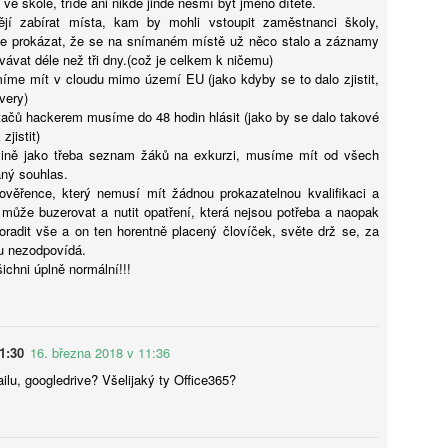
ve škole, třídě ani nikde jinde nesmí být jméno dítěte.
í zabírat místa, kam by mohli vstoupit zaměstnanci školy,
Předávání informací z mateřské do základní školy
UG
e prokázat, že se na snímaném místě už něco stalo a záznamy
4
(záznam workshopu)
vat déle než tři dny.(což je celkem k ničemu)
íme mít v cloudu mimo území EU (jako kdyby se to dalo zjistit,
áznam workshopu Předávání informací z mateřské do základní školy
very)
od vedením Sandry Bejdákové a Kateřiny Dobruské. Workshop se
ačů hackerem musíme do 48 hodin hlásit (jako by se dalo takové
kutečnil v rámci konference Jak podpořit plynulý přechod z mateřské
zjistit)
o základní školy dne 15. dubna 2026. Tato konference nabídla
ině jako třeba seznam žáků na exkurzi, musíme mít od všech
dpovědi na otázky: Jaké jsou priority MŠMT pro nadcházející období?
ný souhlas.
ak se na problematiku přechodu dětí z MŠ do ZŠ dívá ČŠI? Které
věřence, který nemusí mít žádnou prokazatelnou kvalifikaci a
gislativní změny aktuálně ovlivňují školní praxi? A proč podporovat
 může buzerovat a nutit opatření, která nejsou potřeba a naopak
aptaci a kontinuitu vzdělávání?
adit vše a on ten horentně placený človíček, světe drž se, za
u nezodpovídá.
AI a budoucnost vzdělávání: Od technologické skepse
UG
ichni úplně normální!!!
4
k pedagogickému záměru
učasná debata o roli umělé inteligence (AI) ve vzdělávání
ředstavuje kritický strategický moment, který zásadně přehodnocuje
tah mezi technologií a kognitivním vývojem. Nejde o pouhou integraci
1:30
16. března 2018 v 11:36
vých nástrojů, ale o reakci na hluboký společenský paradox: rostoucí
ilu, googledrive? Všelijaký ty Office365?
šudypřítomnost velkých jazykových modelů (LLM) naráží na
zprecedentní odpor rodičů i zákonodárců vůči digitálnímu přesycení.
jdůležitějším poznatkem je nutnost striktního rozlišení mezi pouhým
ýkonem úkolu a skutečným procesem učení. Zatímco AI dokáže