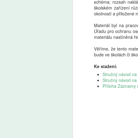
schéma; rozsah naklá
školském zařízení růz
okolností a přiložené 
Materiál byl na praco
Úřadu pro ochranu oso
materiálu nastíněná ř
Věříme, že tento mate
bude ve školách či šk
Ke stažení:
Stručný návod 
Stručný návod na
Příloha Záznamy o