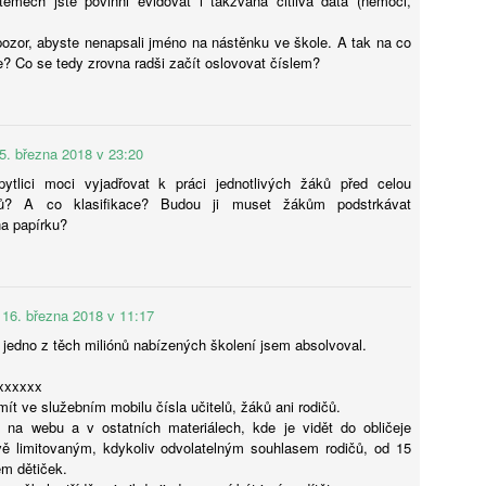
émech jste povinni evidovat i takzvaná citlivá data (nemoci,
Hana Lanková: Děti nepotřebují zakázat sociální sítě,
UG
ozor, abyste nenapsali jméno na nástěnku ve škole. A tak na co
5
jen se je naučit používat, říká studentka
 Co se tedy zrovna radši začít oslovovat číslem?
kt, že děti dnes používají sociální sítě dřív, než jim to samotné
atformy oficiálně dovolují, není žádnou novinkou. Jak ale ovlivňují
jich pozornost a jak jsou děti schopné rozeznat manipulativní obsah?
ávě to přimělo osmnáctiletou Elu Doležalovou z Mikulovic na
5. března 2018 v 23:20
rdubicku pustit se do vlastního výzkumu. Svá zjištění teď mění ve
tlici moci vyjadřovat k práci jednotlivých žáků před celou
zdělávací hru, která má dětem pomoci bezpečněji se pohybovat
ů? A co klasifikace? Budou ji muset žákům podstrkávat
online světě.
a papírku?
Milan Hausner: AI Act ve škole: Připravte se na nový
UG
4
svět, nebo se připravte na konec II.
16. března 2018 v 11:17
 Act se tváří jako hasičák, který chrlí formuláře místo pěny. Regulace
 jedno z těch miliónů nabízených školení jsem absolvoval.
zdává certifikáty, zatímco serverovna hoří v přímém přenosu.
itel‑úředník s razítkem „Compliance“ hledá smysl v kouři paragrafů.
xxxxxx
k si dělá selfie s robotem, protože „riziko je cool“. A škola? Ta si
mít ve služebním mobilu čísla učitelů, žáků ani rodičů.
yslí, že bezpečnost začíná podpisem, ne pochopením.
 na webu a v ostatních materiálech, kde je vidět do obličeje
ě limitovaným, kdykoliv odvolatelným souhlasem rodičů, od 15
em dětiček.