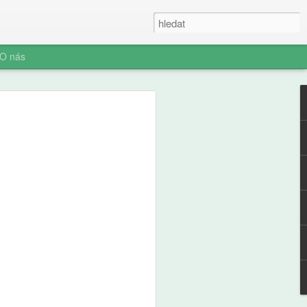
O nás
ner: Iluze rychlých
oč AI není digitální
 (ani digitální
u myšlení je konec. Vítejte v nové éře
síte namáhat: robot to vyřeší za vás.
prompt a 'AI' je vaše? Představujeme