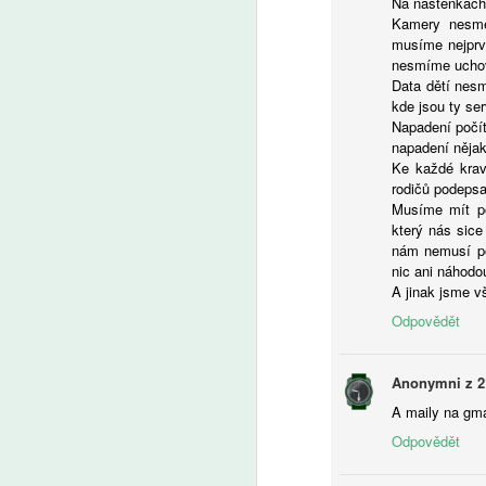
Na nástěnkách 
Kamery nesměj
A
musíme nejprv
nesmíme uchová
Data dětí nesm
Z
kde jsou ty ser
p
Napadení počít
us
napadení nějak 
d
Ke každé krav
o
rodičů podepsa
J
Musíme mít po
le
který nás sice
ad
nám nemusí por
nic ani náhodo
A
A jinak jsme vš
Odpovědět
So
p
vz
Anonymni z 2
no
A maily na gma
v
be
Odpovědět
Ne
v