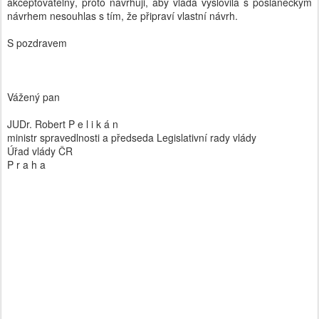
akceptovatelný, proto navrhuji, aby vláda vyslovila s poslaneckým
návrhem nesouhlas s tím, že připraví vlastní návrh.
S pozdravem
Vážený pan
JUDr. Robert P e l i k á n
ministr spravedlnosti a předseda Legislativní rady vlády
Úřad vlády ČR
P r a h a