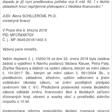
dopadu je již nyní predikována potřeba cca 6 mld. Kč. I v těchto
oblastech hrozí nepříjemné překvapení z hlediska financování."
JUDr. Alena SCHILLEROVÁ, Ph.D.
ministryně financí
V Praze dne 6. března 2018
PID: MFCR8XKTGY
Č. j.: MF-5645/2018/1402-3
Vážený pane ministře,
Vaším dopisem č. j. 10200/18 ze dne 22. února 2018 byla zaslána
žádost o vyjádření k Návrhu poslanců Václava Klause, Petra Fialy,
Zbyňka Stanjury a dalších na vydání zákona, kterým se mění zákon
č. 101/2017 Sb., kterým se mění zákon č. 561/2004 Sb., o
předškolním, základním, středním, vyšším odborném a jiném
vzdělávání (školský zákon), ve znění pozdějších předpisů
(sněmovní tisk č. 61). Předložená poslanecká novela školského
zákona odkládá změnu financování škol a školských zařízení
zřizovaných kraji, obcemi a svazky obcí z prostředků státního
rozpočtu o 10 let.
Implementace reformy regionálního školství znamená výrazný