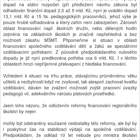
dopad na státní rozpočet (při předložení návrhu zákona byl
odhadován finanční dopad 2,5 až 5 mld. Kč, nyní je uváděn dopad
13,1 mld. Kč a 15 tis. pedagogických pracovníků), jehož výše je
pouze hrubě odhadována a který zatím není zabezpečen. Zároveň
oblast financování např. školních družin, nebo dělených hodin
zejména na základních školách je značně nepřehledná a bez
možnosti zásahu MŠMT. Připomeňme si situaci v oblasti
financování společného vzdělávání dětí a žáků se speciálními
vzdělávacími potřebami. Z původně předpokládaného nulového
dopadu je již nyní predikována potřeba cca 6 mld. Kč. I v těchto
oblastech hrozí nepříjemné překvapení z hlediska financování.
Vzhledem k situaci na trhu práce, stávajícímu průměrnému věku
učitelů a nezbytnosti když ne zvyšovat, tak alespoň zachovat kvalitu
vzdělávání, dávám ke zvážení možnosti zvýšit pracovní úvazky
pedagogů vč. adekvátního nárůstu platových prostředků.
Jsem toho názoru, že odložením reformy financování regionálního
školství by nejen
mohly být odstraněny současné nedostatky této reformy, ale byl by
i poskytnut čas na stabilizaci výdajů na společné vzdělávání.
Předpokládám, že odklad 10 let nebude pro ministra školství