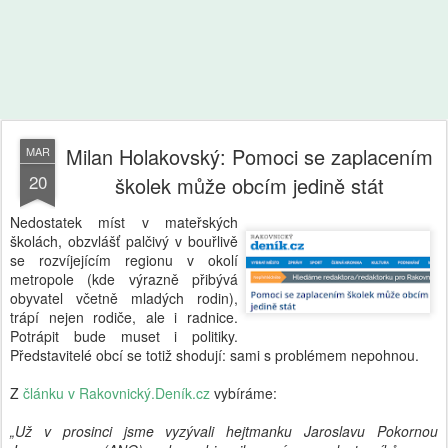
Milan Holakovský: Pomoci se zaplacením
MAR
20
školek může obcím jedině stát
Nedostatek míst v mateřských
školách, obzvlášť palčivý v bouřlivě
se rozvíjejícím regionu v okolí
metropole (kde výrazně přibývá
obyvatel včetně mladých rodin),
trápí nejen rodiče, ale i radnice.
Potrápit bude muset i politiky.
Představitelé obcí se totiž shodují: sami s problémem nepohnou.
Z
článku v Rakovnický.Deník.cz
vybíráme:
„Už v prosinci jsme vyzývali hejtmanku Jaroslavu Pokornou