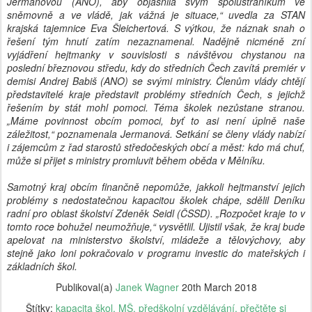
Jermanovou (ANO), aby objasnila svým spolustraníkům ve
sněmovně a ve vládě, jak vážná je situace,“ uvedla za STAN
krajská tajemnice Eva Šleichertová. S výtkou, že náznak snah o
řešení tým hnutí zatím nezaznamenal. Nadějně nicméně zní
vyjádření hejtmanky v souvislosti s návštěvou chystanou na
poslední březnovou středu, kdy do středních Čech zavítá premiér v
demisi Andrej Babiš (ANO) se svými ministry. Členům vlády chtějí
představitelé kraje představit problémy středních Čech, s jejichž
řešením by stát mohl pomoci. Téma školek nezůstane stranou.
„Máme povinnost obcím pomoci, byť to asi není úplně naše
záležitost,“ poznamenala Jermanová. Setkání se členy vlády nabízí
i zájemcům z řad starostů středočeských obcí a měst: kdo má chuť,
může si přijet s ministry promluvit během oběda v Mělníku.
Samotný kraj obcím finančně nepomůže, jakkoli hejtmanství jejich
problémy s nedostatečnou kapacitou školek chápe, sdělil Deníku
radní pro oblast školství Zdeněk Seidl (ČSSD). „Rozpočet kraje to v
tomto roce bohužel neumožňuje,“ vysvětlil. Ujistil však, že kraj bude
apelovat na ministerstvo školství, mládeže a tělovýchovy, aby
stejně jako loni pokračovalo v programu investic do mateřských i
základních škol.
Publikoval(a)
Janek Wagner
20th March 2018
Štítky:
kapacita škol
MŠ
předškolní vzdělávání
přečtěte si