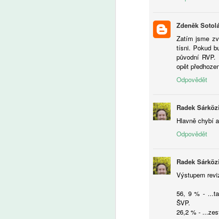
A
Zdeněk Sotol
Zatím jsme zv
Uč
tísni. Pokud bu
by
původní RVP. 
by
opět předhozen
a 
Odpovědět
Radek Sárköz
Hlavně chybí a
A
Odpovědět
Ře
Radek Sárköz
vý
O
Výstupem revi
pr
po
56, 9 % - ...t
vý
ŠVP.
26,2 % - ...ze