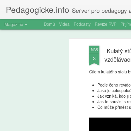
Pedagogicke.info
Server pro pedagogy a
Magazine
Domů
Videa
Podcasty
Revize RVP
Přijím
Kulatý s
MAR
3
vzdělávac
Cílem kulatého stolu b
Podle čeho revid
Jaká je celospole
Jak vzniká, kdo ji 
Jak to souvisí s r
Co může přinést 