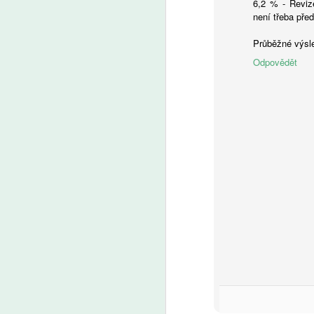
6,2 % - Reviz
není třeba před
A
Průběžné výsl
Fa
Odpovědět
pl
je
Pr
Pa
v
v 
A
AI
ro
Uč
Žá
m