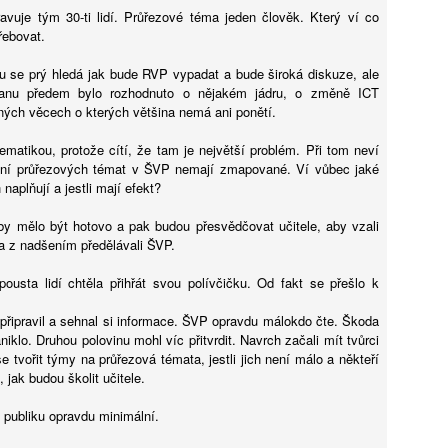
Smartphone a zdraví čtrnáctiletých: výsledky
UG
avuje tým 30-ti lidí. Průřezové téma jeden člověk. Který ví co
5
longitudinální studie ABCD
řebovat.
éře všudypřítomné digitální socializace představuje rozhodnutí o
u se prý hledá jak bude RVP vypadat a bude široká diskuze, ale
řízení prvního chytrého telefonu jeden z nejvýznamnějších milníků v
ranu předem bylo rozhodnuto o nějakém jádru, o změně ICT
votě dospívajícího i jeho rodiny. Pro pedagogickou obec a odborníky
iných věcech o kterých většina nemá ani ponětí.
 duševní zdraví je pochopení časování tohoto kroku kritické, neboť
rmuje budoucí digitální návyky a může determinovat trajektorii
matikou, protože cítí, že tam je největší problém. Při tom neví
yzického i psychického vývoje. Tato syntéza vychází z nejnovějších
ání průřezových témat v ŠVP nemají zmapované. Ví vůbec jaké
t, která naznačují, že samotný akt pořízení telefonu v
 naplňují a jestli mají efekt?
oporučovaném věku 13 let nepředstavuje bezprostřední spouštěč
linické deprese nebo obezity, avšak nese s sebou jasně prokazatelné
y mělo být hotovo a pak budou přesvědčovat učitele, aby vzali
ziko narušení spánkové kontinuity. Klíčovým rozlišovacím prvkem,
Pro a proti: Devátá třída má smysl, tvrdí Mazancová.
UG
 a z nadšením předělávali ŠVP.
erý tato studie přináší, je striktní oddělení pouhého vlastnictví
5
Šmahel: Zrušení nejde stavět na tom, že ušetříme 50
řízení od intenzity a kontextu jeho následného užívání. Ukazuje se,
pousta lidí chtěla přihřát svou polívčičku. Od fakt se přešlo k
miliard
 zatímco věková hranice 13 let může sloužit jako relativně bezpečný
tupní bod, skutečné nebezpečí pro wellbeing adolescenta tkví v
remiér Andrej Babiš (ANO) a předseda Sněmovny Tomio Okamura
připravil a sehnal si informace. ŠVP opravdu málokdo čte. Škoda
bsenci regulace času stráveného u obrazovky a v narušování
SPD) mluví o zkrácení povinné školní docházky a zrušení devátých
niklo. Druhou polovinu mohl víc přitvrdit. Navrch začali mít tvůrci
idových fází dne, což vyžaduje hlubší metodologický rozbor
íd. „Není možné to stavět na tom, že ušetříme 50 miliard,“ namítá
 se tvořit týmy na průřezová témata, jestli jich není málo a někteří
ledované kohorty.
ditel Základní školy Plaňany Martin Šmahel. „Nám ani tak nejde o to,
, jak budou školit učitele.
stli do nich znalosti nacpeme za osm, nebo za devět let, ale jestli je
nimi naučíme pracovat,“ říká v Pro a proti z Učitelské platformy
v publiku opravdu minimální.
 ředitelka Základní školy Pod Beckovem Petra Mazancová.