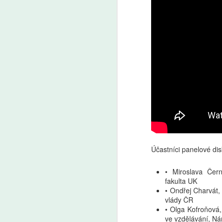
Účastníci panelové di
• Miroslava Čer
fakulta UK
• Ondřej Charvát,
vlády ČR
• Olga Kofroňová,
ve vzdělávání, Ná