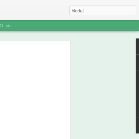
O nás
ner: Iluze rychlých
oč AI není digitální
 (ani digitální
u myšlení je konec. Vítejte v nové éře
síte namáhat: robot to vyřeší za vás.
prompt a 'AI' je vaše? Představujeme