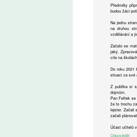
A
Předměty připr
budou žáci pot
V 
Na jednu stran
po
na druhou st
ži
vzdělávání a j
na
fo
Začalo se mate
f
jaký. Zpracov
da
cíle na školách
d
k
Do roku 2021 b
ri
A
situaci za své
kt
za
Z publika si s
že
dojmům.
vs
P
Pan Feřtek se 
a
(
že to trochu za
kl
tř
lejster. Začali
s
ře
začali plánovat
je
s 
Účast učitelů 
a
Odpovědět