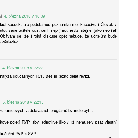
Karolína Blažková: „Člověk to asi musí mít rád.“ Jak
UG
5
se v pražské garsonce žije učiteli hudby s třiceti tisíci
ář
4. března 2018 v 10:09
měsíčně
ládl kousek, ale podstatnou poznámku měl kupodivu i Člověk v
í děti hrát na kytaru, vydělává kolem 32 tisíc čistého a sám v Praze
dou zase učitelé odstrčeni, nepřijmou revizi stejně, jako nepřijali
dlí jen díky obecnímu bytu. Pro třiatřicetiletého Martina je vlastní
Obávám se, že široká diskuse opět nebude, že učitelům bude
dlení těžko představitelné. Místo toho šetří, přivydělává si hudbou
 výsledek.
doufá, že si jednou pořídí maringotku.
i
4. března 2018 v 22:38
Tobiáš Pospíchal: Brněnský starosta prosadil do čela
nalýza současných RVP. Bez ní těžko dělat revizi...
UG
5
školy svého známého, oba kandidují za Motoristy.
Střet zájmů odmítá
ditelem základní školy v Brně-Bystrci se stal Jaromír Špaček, jehož
i
5. března 2018 v 22:15
běr si před komisí prosadil starosta městské části Tomáš Kratochvíl.
ba muži v loňském roce společně kandidovali za Motoristy. Podle
ze rámcových vzdělávacích programů by mělo být...
otikorupčního analytika vyvolávají okolnosti Špačkova výběru
chyby, sám starosta pak odmítá, že by hrála politická blízkost při
akové pojetí RVP, aby jednotlivé školy již nemusely psát vlastní
běru roli.
stručnění RVP a ŠVP.