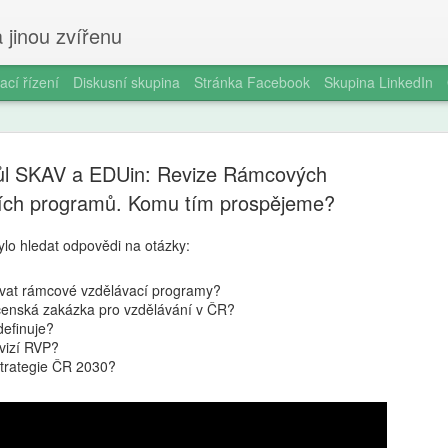
 jinou zvířenu
ací řízení
Diskusní skupina
Stránka Facebook
Skupina LinkedIn
tůl SKAV a EDUin: Revize Rámcových
ích programů. Komu tím prospějeme?
ylo hledat odpovědi na otázky:
Milan Haus
AUG
ovat rámcové vzdělávací programy?
6
zkratek: Pr
čenská zakázka pro vzdělávání v ČR?
definuje?
kompetence
evizí RVP?
strategie ČR 2030?
občanství)
Zazvonil zvonec a kritickém
vzdělávání, kde už se nemu
Proč se učit, když stačí n 