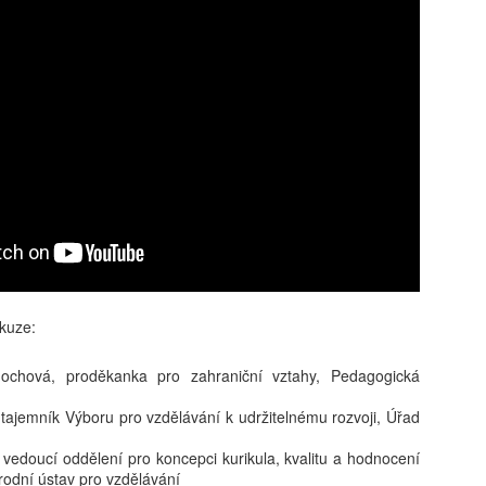
vám revoluční koncept: 'Dig
beztrestně co? Podvádět? T
v koutě a hroutí se pod tíh
nezpracovaných esejů, vy 
algoritmy, aby za vás vytv
hodnoty, etiku a integritu;
místo. Naše motto? Plagiáto
je jen další slovo pro len
úspěchu a staňte se hrdým 
je pro vás nejlepší. Budouc
u toho nesmíte chybět. Stáh
budoucnost ještě dnes!
skuze:
nochová, proděkanka pro zahraniční vztahy, Pedagogická
 tajemník Výboru pro vzdělávání k udržitelnému rozvoji, Úřad
 vedoucí oddělení pro koncepci kurikula, kvalitu a hodnocení
rodní ústav pro vzdělávání