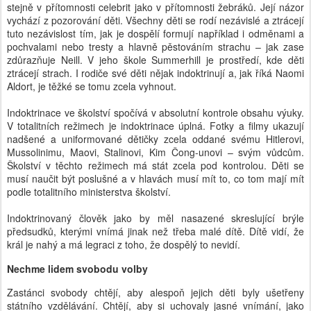
stejně v přítomnosti celebrit jako v přítomnosti žebráků. Její názor
vychází z pozorování děti. Všechny děti se rodí nezávislé a ztrácejí
tuto nezávislost tím, jak je dospělí formují například i odměnami a
pochvalami nebo tresty a hlavně pěstováním strachu – jak zase
zdůrazňuje Neill. V jeho škole Summerhill je prostředí, kde děti
ztrácejí strach. I rodiče své děti nějak indoktrinují a, jak říká Naomi
Aldort, je těžké se tomu zcela vyhnout.
Indoktrinace ve školství spočívá v absolutní kontrole obsahu výuky.
V totalitních režimech je indoktrinace úplná. Fotky a filmy ukazují
nadšené a uniformované dětičky zcela oddané svému Hitlerovi,
Mussolinimu, Maovi, Stalinovi, Kim Čong-unovi – svým vůdcům.
Školství v těchto režimech má stát zcela pod kontrolou. Děti se
musí naučit být poslušné a v hlavách musí mít to, co tom mají mít
podle totalitního ministerstva školství.
Indoktrinovaný člověk jako by měl nasazené skreslující brýle
předsudků, kterými vnímá jinak než třeba malé dítě. Dítě vidí, že
král je nahý a má legraci z toho, že dospělý to nevidí.
Nechme lidem svobodu volby
Zastánci svobody chtějí, aby alespoň jejich děti byly ušetřeny
státního vzdělávání. Chtějí, aby si uchovaly jasné vnímání, jako