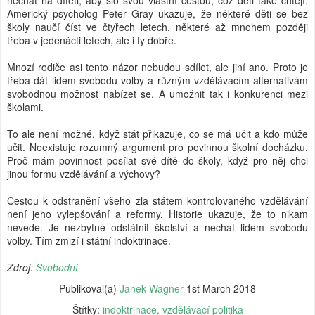
nechat na dítěti, aby šlo svou vlastní cestou, což děti také chtějí.
Americký psycholog Peter Gray ukazuje, že některé děti se bez
školy naučí číst ve čtyřech letech, některé až mnohem později
třeba v jedenácti letech, ale i ty dobře.
Mnozí rodiče asi tento názor nebudou sdílet, ale jiní ano. Proto je
třeba dát lidem svobodu volby a různým vzdělávacím alternativám
svobodnou možnost nabízet se. A umožnit tak i konkurenci mezi
školami.
To ale není možné, když stát přikazuje, co se má učit a kdo může
učit. Neexistuje rozumný argument pro povinnou školní docházku.
Proč mám povinnost posílat své dítě do školy, když pro něj chci
jinou formu vzdělávání a výchovy?
Cestou k odstranění všeho zla státem kontrolovaného vzdělávání
není jeho vylepšování a reformy. Historie ukazuje, že to nikam
nevede. Je nezbytné odstátnit školství a nechat lidem svobodu
volby. Tím zmizí i státní indoktrinace.
Zdroj:
Svobodní
Publikoval(a)
Janek Wagner
1st March 2018
Štítky:
indoktrinace
vzdělávací politika