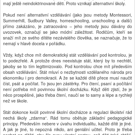
mají ještě neindoktrinované děti. Proto vznikají alternativní školy.
Pokud není alternativní vzdělávání (jako jsou metody Montessori,
Summerhill, Sudbury Valley, homeschooling, unschooling a další)
přímo zakázáno, je zatracováno – jeho metody jsou dávány do
uvozovek, označují se jako módní záležitost. Rodičům, kteří se
snaží mít ze svého dítěte nezávislého člověka, se naznačuje, že to
nemají v hlavě docela v pořádku.
Vždy, když chce mít demokratický stát vzdělávání pod kontrolou, je
to podezřelé. A protože dnes neexistuje stát, který by to nechtěl,
jakoby se to tím legitimizovalo. Pod kontrolou chce mít především
obsah vzdělávání. Stát mluví o nezbytnosti vzdělaného národa pro
ekonomiku i pro demokracii. A že se každé dítě přece musí naučit
číst, psát a počítat. To jsou jen zástěrky. Pro čtení, psaní a počítání
není potřeba mít povinnou školní docházku. Když děti zjistí, že je
něco prospěšné, jako třeba čtení, naučí se to samy a lépe a rychleji
než ve škole.
Stát dokonce kvůli povinné školní docházce a regulaci školství rád
nechá školy „zdarma“. Rád tomu obětuje základní pedagogické
principy. Především nebere v úvahu individualitu, každé dítě je jiné.
A jak je jiné, to nepozná nikdo, ani geniální učitel. Proto je třeba