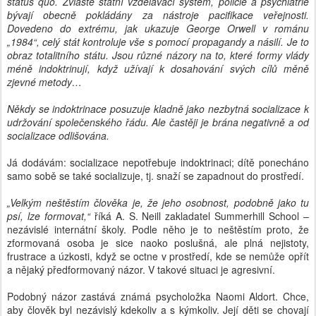
status quo. Zvláště státní vzdělávací systém, policie a psychiatrie
bývají obecně pokládány za nástroje pacifikace veřejnosti.
Dovedeno do extrému, jak ukazuje George Orwell v románu
„1984“, celý stát kontroluje vše s pomocí propagandy a násilí. Je to
obraz totalitního státu. Jsou různé názory na to, které formy vlády
méně indoktrinují, když užívají k dosahování svých cílů měně
zjevné metody…
Někdy se indoktrinace posuzuje kladně jako nezbytná socializace k
udržování společenského řádu. Ale častěji je brána negativně a od
socializace odlišována.
Já dodávám: socializace nepotřebuje indoktrinaci; dítě ponecháno
samo sobě se také socializuje, tj. snaží se zapadnout do prostředí.
„Velkým neštěstím člověka je, že jeho osobnost, podobně jako tu
psí, lze formovat,“
říká A. S. Neill zakladatel Summerhill School –
nezávislé internátní školy. Podle něho je to neštěstím proto, že
zformovaná osoba je sice naoko poslušná, ale plná nejistoty,
frustrace a úzkosti, když se octne v prostředí, kde se nemůže opřít
a nějaký předformovaný názor. V takové situaci je agresivní.
Podobný názor zastává známá psycholožka Naomi Aldort. Chce,
aby člověk byl nezávislý kdekoliv a s kýmkoliv. Její děti se chovají