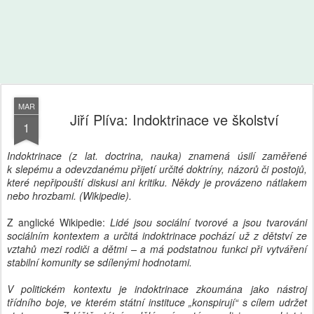
MAR
Jiří Plíva: Indoktrinace ve školství
1
Indoktrinace (z lat. doctrina, nauka) znamená úsilí zaměřené
k slepému a odevzdanému přijetí určité doktríny, názorů či postojů,
které nepřipouští diskusi ani kritiku. Někdy je provázeno nátlakem
nebo hrozbami. (Wikipedie).
Z anglické Wikipedie:
Lidé jsou sociální tvorové a jsou tvarováni
sociálním kontextem a určitá indoktrinace pochází už z dětství ze
vztahů mezi rodiči a dětmi – a má podstatnou funkci při vytváření
stabilní komunity se sdílenými hodnotami.
V politickém kontextu je indoktrinace zkoumána jako nástroj
třídního boje, ve kterém státní instituce „konspirují“ s cílem udržet