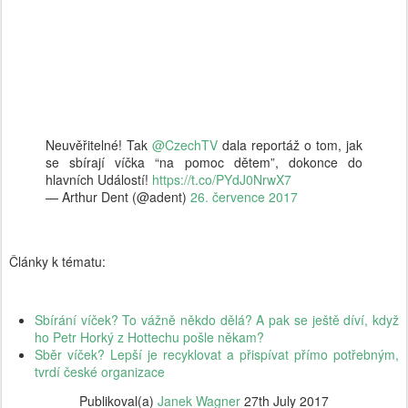
Neuvěřitelné! Tak
@CzechTV
dala reportáž o tom, jak
se sbírají víčka “na pomoc dětem”, dokonce do
hlavních Událostí!
https://t.co/PYdJ0NrwX7
— Arthur Dent (@adent)
26. července 2017
Články k tématu:
Sbírání víček? To vážně někdo dělá? A pak se ještě díví, když
ho Petr Horký z Hottechu pošle někam?
Sběr víček? Lepší je recyklovat a přispívat přímo potřebným,
tvrdí české organizace
Publikoval(a)
Janek Wagner
27th July 2017