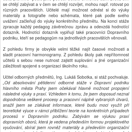
se chtějí zabývat a v čem se chtějí rozvíjet, mohou např. rotovat po
různých pracovištích. Učitelé mají možnost odnést si do výuky
materiály a fotografie nebo schémata, které pak podle svého
uvážení začleňují do výuky konkrétního předmětu. Na konci stáže
zpracuje každý pedagog závěrečnou zprávu a odevzdá hodnotící
dotazník. Hodnotící dotazník vyplňují také pracovníci Dopravního
podniku, kteří se pedagogům na jednotlivých pracovištích věnovali.
Z pohledu firmy je obvykle velmi těžké najít časové možnosti a
sladit pracovní harmonogramy. Z pohledu školy pak nepřítomnost
učitelů s sebou nese nutnost zajistit suplování a jiné organizační
záležitosti spojené s organizací školního roku.
Učitel odborných předmětů, Ing. Lukáš Sobotka, si stáž pochvaluje.
„Od absolvování pětidenní odborné stáže v Dopravní podniku
hlavního města Prahy jsem očekával hlavně možnost propojení
následné výuky s praxí. Vzhledem k tomu, že jsem doposud neznal
dopodrobna veškeré procesy a pracovní náplně vybraných útvarů,
snažil jsem se získávat informace, které budu moci využít při
teoretické výuce v rámci přiblížení teorie na konkrétních případech
procesů v Dopravním podniku. Zabývám se výukou praxí
dopravních oborů, která je vedena především formou projektového
vyučování, sbíral jsem rovněž materiály a především organizační