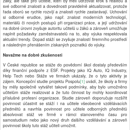
žáky, ale také pro učitele, kteří by měli udržovat krok s realitou a
své odborné znalosti a dovednosti pravidelně aktualizovat, protože
řada oborů se rychle rozvíjí a znalosti rychle zastarávají. Uchování
si odborné erudice, jako např. znalost moderních technologií,
materiálů či nových postupů při organizaci práce, a její udržování
na dobré úrovni zvyšuje autoritu učitelů u žáků a zároveň umožňuje
naplnit požadavky zaměstnavatelů na to, aby výuka respektovala
aktuální trendy. Dopad stáží se zvyšuje znalostí firemního prostředí
a následným přenášením získaných poznatků do výuky.
Navažme na dobré zkušenosti
V České republice se stáže do povědomí škol dostaly především
díky finanční podpoře z ESF. Projekty jako IQ Auto, IQ Industry,
Help Tech nebo Stáže ve firmách ukázaly, že o tyto aktivity je
zájem. Koncepční studie projektu Pospolu
[1]
uvádí, že školy a firmy
by měly společně vytvářet takové podmínky, aby bylo umožněno
učitelům stáže realizovat a že tuto činnost by mohly koordinovat
příslušné profesní organizace. Studie zároveň doporučuje rozšířit
povinnost účastnit se stáží i na učitele všeobecně vzdělávacích
předmětů a navrhla povinnost pro učitele odborných předmětů
absolvovat stáž ve firmě v rámci stanoveného času pro
samostudium nebo jako nový druh dalšího vzdělávání a zároveň
povinnost školy tuto stáž učiteli umožnit.