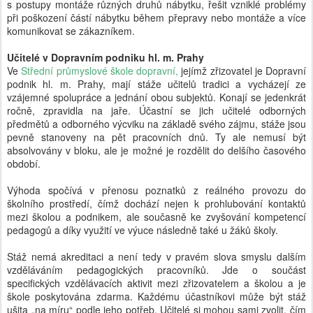
s postupy montáže různých druhů nábytku, řešit vzniklé problémy
při poškození částí nábytku během přepravy nebo montáže a více
komunikovat se zákazníkem.
Učitelé v Dopravním podniku hl. m. Prahy
Ve
Střední průmyslové škole dopravní
,
jejímž zřizovatel je Dopravní
podnik hl. m. Prahy, mají stáže učitelů tradici a vycházejí ze
vzájemné spolupráce a jednání obou subjektů. Konají se jedenkrát
ročně, zpravidla na jaře. Účastní se jich učitelé odborných
předmětů a odborného výcviku na základě svého zájmu, stáže jsou
pevně stanoveny na pět pracovních dnů. Ty ale nemusí být
absolvovány v bloku, ale je možné je rozdělit do delšího časového
období.
Výhoda spočívá v přenosu poznatků z reálného provozu do
školního prostředí, čímž dochází nejen k prohlubování kontaktů
mezi školou a podnikem, ale současně ke zvyšování kompetencí
pedagogů a díky využití ve výuce následně také u žáků školy.
Stáž nemá akreditaci a není tedy v pravém slova smyslu dalším
vzděláváním pedagogických pracovníků. Jde o součást
specifických vzdělávacích aktivit mezi zřizovatelem a školou a je
škole poskytována zdarma. Každému účastníkovi může být stáž
ušita „na míru“ podle jeho potřeb. Učitelé si mohou sami zvolit, čím