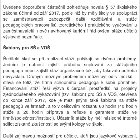
Uvedené doporučení částečně zohledňuje novela § 57 školského
zákona účinná od září 2017, podle níž by měly školy ve spolupráci
se zaměstnavateli zabezpečit další vzdělávání a stáže
pedagogických pracovníků teoretického i praktického vyučování u
zaměstnavatelů, nově navrhovaný kariérní řád ovšem stáže učitelů
výslovně nezmiňuje.
Šablony pro SŠ a VOŠ
Ředitelé škol se při realizaci stáží potýkají se dvěma problémy.
Jedním je nutnost zajistit průběhu suplování za stážujícího
pedagoga nebo zajistit stáž organizačně tak, aby takováto potřeba
nevyvstala. Druhým možným problémem může být odliv mozků –
stává se totiž, že firma schopného pedagoga k sobě přetáhne.
Financování stáží řeší výzva k čerpání prostředků na projekty
zjednodušeného vykazování (tzv. šablon) pro SŠ a VOŠ, otevřená
do konce září 2017, kde je mezi jinými také šablona na stáže
pedagogů ve firmách, a to v celkovém rozsahu 60 hodin (40 hodin
stáže a 20 hodin příprava a reflexe s garantem stáže ve
firmě/společnosti/instituci). Účastník stáže by měl následně interně
sdílet získané zkušenosti se svými kolegy ve škole.
Další zajímavou možností pro učitele, kteří jsou jazykově vybaveni,