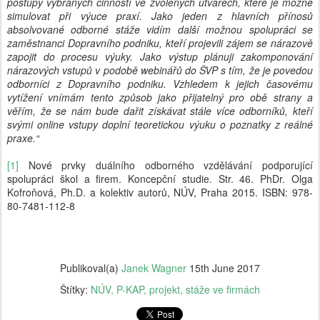
postupy vybraných činností ve zvolených útvarech, které je možné
simulovat při výuce praxí. Jako jeden z hlavních přínosů
absolvované odborné stáže vidím další možnou spolupráci se
zaměstnanci Dopravního podniku, kteří projevili zájem se nárazově
zapojit do procesu výuky. Jako výstup plánuji zakomponování
nárazových vstupů v podobě webinářů do ŠVP s tím, že je povedou
odborníci z Dopravního podniku. Vzhledem k jejich časovému
vytížení vnímám tento způsob jako přijatelný pro obě strany a
věřím, že se nám bude dařit získávat stále více odborníků, kteří
svými online vstupy doplní teoretickou výuku o poznatky z reálné
praxe.“
[1]
Nové prvky duálního odborného vzdělávání podporující
spolupráci škol a firem. Koncepční studie. Str. 46. PhDr. Olga
Kofroňová, Ph.D. a kolektiv autorů, NÚV, Praha 2015. ISBN: 978-
80-7481-112-8
Publikoval(a)
Janek Wagner
15th June 2017
Štítky:
NÚV
P-KAP
projekt
stáže ve firmách