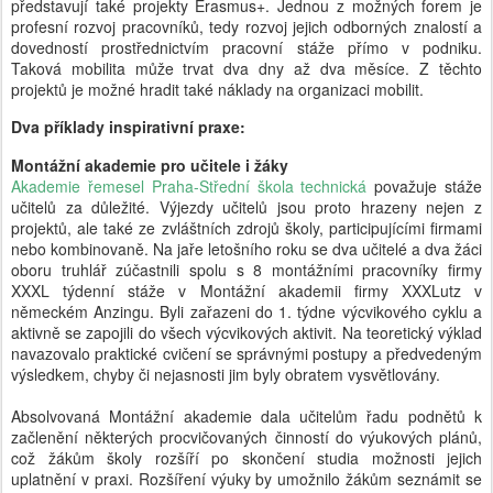
představují také projekty Erasmus+. Jednou z možných forem je
profesní rozvoj pracovníků, tedy rozvoj jejich odborných znalostí a
dovedností prostřednictvím pracovní stáže přímo v podniku.
Taková mobilita může trvat dva dny až dva měsíce. Z těchto
projektů je možné hradit také náklady na organizaci mobilit.
Dva příklady inspirativní praxe:
Montážní akademie pro učitele i žáky
Akademie řemesel Praha-Střední škola technická
považuje stáže
učitelů za důležité. Výjezdy učitelů jsou proto hrazeny nejen z
projektů, ale také ze zvláštních zdrojů školy, participujícími firmami
nebo kombinovaně. Na jaře letošního roku se dva učitelé a dva žáci
oboru truhlář zúčastnili spolu s 8 montážními pracovníky firmy
XXXL týdenní stáže v Montážní akademii firmy XXXLutz v
německém Anzingu. Byli zařazeni do 1. týdne výcvikového cyklu a
aktivně se zapojili do všech výcvikových aktivit. Na teoretický výklad
navazovalo praktické cvičení se správnými postupy a předvedeným
výsledkem, chyby či nejasnosti jim byly obratem vysvětlovány.
Absolvovaná Montážní akademie dala učitelům řadu podnětů k
začlenění některých procvičovaných činností do výukových plánů,
což žákům školy rozšíří po skončení studia možnosti jejich
uplatnění v praxi. Rozšíření výuky by umožnilo žákům seznámit se