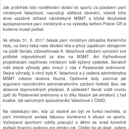
Jak probíhalo toto rozdělování dotací do sportu za působení paní
ministryně Valachové, naznačují sdělená obvinění, včetně toho
dnes vazebně stíhané náměstkyně MŠMT a blízké dlouholeté
spolupracovnice paní ministryně a na výsledky šetření Policie ČR si
budeme muset počkat.
Ve středu 31. 5. 2017 čekala paní ministryni obhajoba Kariérního
řádu, na který čeká naše školství léta a jehož úspěšným obhájením
na půdě Senátu zdůvodňovala K. Valachová odložení vyvození své
politické odpovědnosti za stav na MŠMT. Ani čtyřhodinové
projednávání nepřineslo ministryní tolik kýžený výsledek. Senátoři
měli stejné výhrady jako mnozí z nás v Poslanecké sněmovně.
Stejné výhrady, k nimž byla K. Valachová a jí vedená administrativa
MŠMT měsíce doslova hluchá. Opětovně tedy zazníval jak
argument neúměrného administrativního zatížení ředitelů škol, tak
absence doprovodných předpisů. A výsledek? Senát vrátil novelu
zpět do Poslanecké sněmovny a to díky hlasům jak senátorů z řad
koalice, tak samotných spolustraníků Valachové z ČSSD.
Na následující den, kdy už vlastně ani být ve funkci nechtěla, si
paní ministryně svolala tiskovou konferenci k situaci ve sportu.
Vyčerpané sportovní oddíly pracující s dětmi se snad konečně
dočkají finanční podpory pro letošní rok. Chtělo by se jásat, ovšem