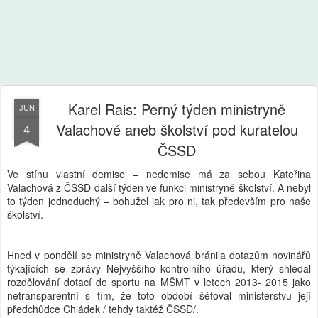
Karel Rais: Perný týden ministryně
JUN
Valachové aneb školství pod kuratelou
4
ČSSD
Ve stínu vlastní demise – nedemise má za sebou Kateřina
Valachová z ČSSD další týden ve funkci ministryně školství. A nebyl
to týden jednoduchý – bohužel jak pro ni, tak především pro naše
školství.
Hned v pondělí se ministryně Valachová bránila dotazům novinářů
týkajících se zprávy Nejvyššího kontrolního úřadu, který shledal
rozdělování dotací do sportu na MŠMT v letech 2013- 2015 jako
netransparentní s tím, že toto období šéfoval ministerstvu její
předchůdce Chládek / tehdy taktéž ČSSD/.