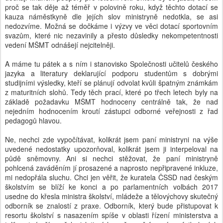
proč se tak děje až téměř v polovině roku, když těchto dotací se
kauza náměstkyně dle jejích slov ministryně nedotkla, se asi
nedozvíme. Možná se dočkáme i výzvy ve věci dotací sportovním
svazům, které nic nezavinily a přesto důsledky nekompetentnosti
vedení MŠMT odnášejí nejcitelněji.
A máme tu pátek a s ním i stanovisko Společnosti učitelů českého
jazyka a literatury deklarující podporu studentům s dobrými
studijními výsledky, kteří se plánují odvolat kvůli špatným známkám
z maturitních slohů. Tedy těch prací, které po třech letech byly na
základě požadavku MŠMT hodnoceny centrálně tak, že nad
nejedním hodnocením kroutí zástupci odborné veřejnosti z řad
pedagogů hlavou.
Ne, nechci zde vypočítávat, kolikrát jsem paní ministryni na výše
uvedené nedostatky upozorňoval, kolikrát jsem ji interpeloval na
půdě sněmovny. Ani si nechci stěžovat, že paní ministryně
pohlcená zaváděním jí prosazené a naprosto nepřipravené inkluze,
mi nedopřála sluchu. Chci jen věřit, že kuratela ČSSD nad českým
školstvím se blíží ke konci a po parlamentních volbách 2017
usedne do křesla ministra školství, mládeže a tělovýchovy skutečný
odborník se znalostí z praxe. Odborník, který bude přistupovat k
resortu školství s nasazením spíše v oblasti řízení ministerstva a