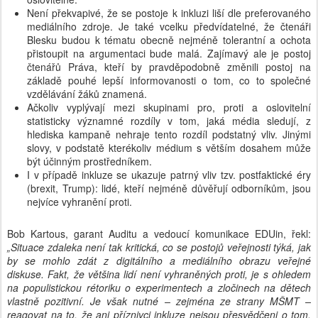
Není překvapivé, že se postoje k inkluzi liší dle preferovaného
mediálního zdroje. Je také vcelku předvídatelné, že čtenáři
Blesku budou k tématu obecně nejméně tolerantní a ochota
přistoupit na argumentaci bude malá. Zajímavý ale je postoj
čtenářů Práva, kteří by pravděpodobně změnili postoj na
základě pouhé lepší informovanosti o tom, co to společné
vzdělávání žáků znamená.
Ačkoliv vyplývají mezi skupinami pro, proti a oslovitelní
statisticky významné rozdíly v tom, jaká média sledují, z
hlediska kampaně nehraje tento rozdíl podstatný vliv. Jinými
slovy, v podstatě kterékoliv médium s větším dosahem může
být účinným prostředníkem.
I v případě inkluze se ukazuje patrný vliv tzv. postfaktické éry
(brexit, Trump): lidé, kteří nejméně důvěřují odborníkům, jsou
nejvíce vyhranění proti.
Bob Kartous, garant Auditu a vedoucí komunikace EDUin, řekl:
„Situace zdaleka není tak kritická, co se postojů veřejnosti týká, jak
by se mohlo zdát z digitálního a mediálního obrazu veřejné
diskuse. Fakt, že většina lidí není vyhraněných proti, je s ohledem
na populistickou rétoriku o experimentech a zločinech na dětech
vlastně pozitivní. Je však nutné – zejména ze strany MŠMT –
reagovat na to, že ani příznivci inkluze nejsou přesvědčeni o tom,