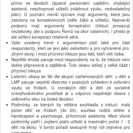
přímo ve školách (špatné personální zajištění, chybějící
asistenti, neschopnost učitelů zvládnout výuku, nedostatečný
plán). O poznání menší význam mají argumenty, které jsou
založeny na konsekvencích (odliv žáků a učitelů). Nejmenší
podporu mají argumenty konspirační (inkluzi prosazují
neziskovky, jde o podporu Romů na úkor ostatních), i přesto je
ale sdílení konspirací relativně silné.
Výše uvedený trend v argumentaci platí také pro část
respondentů, kteří se jeví jako oslovitelní a pro vyhraněné pro.
Jinými slovy, i mezi příznivci inkluze jsou lidé, kteří vidí rizika.
Největší shoda panuje mezi respondenty na to, že inkluze není
dobře připravená a zajištěná. Tuto obavu sdílejí z velké části i
příznivci inkluze.
Latentní obavy se liší dle skupin začleňovaných dětí: u dětí s
LMP panuje největší diverzita v postojích vzhledem k ovlivnění
výuky ve třídách. U romských dětí a dětí ze sociálně
znevýhodněného prostředí je u odpůrců nejsilnější obava z
celkového vlivu na české školství.
Podmínky, za kterých by většina souhlasila s inkluzí: malý
počet dětí ve třídách (do 20), souhlas rodičů dítěte s
handicapem a psychologa, přítomnost asistenta. Mezi vlivné
podmínky patří i zvýšení platů učitelů a maximální počet 1 - 2
dětí na školu. V tomto pořadí sestupně hrají roli zejména pro
oslovitelné.