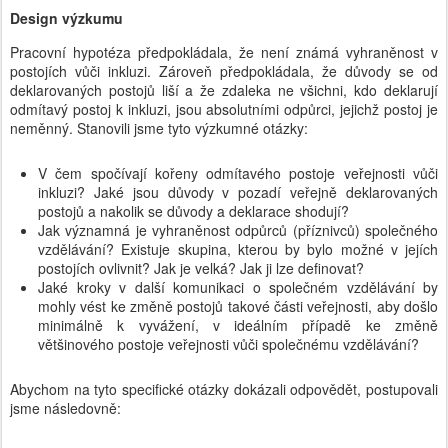
Design výzkumu
Pracovní hypotéza předpokládala, že není známá vyhraněnost v
postojích vůči inkluzi. Zároveň předpokládala, že důvody se od
deklarovaných postojů liší a že zdaleka ne všichni, kdo deklarují
odmítavý postoj k inkluzi, jsou absolutními odpůrci, jejichž postoj je
neměnný. Stanovili jsme tyto výzkumné otázky:
V čem spočívají kořeny odmítavého postoje veřejnosti vůči
inkluzi? Jaké jsou důvody v pozadí veřejně deklarovaných
postojů a nakolik se důvody a deklarace shodují?
Jak významná je vyhraněnost odpůrců (příznivců) společného
vzdělávání? Existuje skupina, kterou by bylo možné v jejích
postojích ovlivnit? Jak je velká? Jak ji lze definovat?
Jaké kroky v další komunikaci o společném vzdělávání by
mohly vést ke změně postojů takové části veřejnosti, aby došlo
minimálně k vyvážení, v ideálním případě ke změně
většinového postoje veřejnosti vůči společnému vzdělávání?
Abychom na tyto specifické otázky dokázali odpovědět, postupovali
jsme následovně: