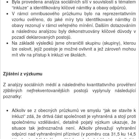
Byla provedena analýza sociálních sítí v souvislosti s tématem
“inkluze” a identifikovány klíčové námitky a obavy odpůrců.
V rámci omnibusového průzkumu bylo na reprezentativním
vzorku ověřeno, do jaké míry tyto identifikované námitky či
obavy rezonují v rámci veřejného mínění. Dalším dotazováním
a následnou analýzou byly dekonstruovány klíčové důvody v
pozadí deklarovaných postojů.
Na základě výsledků jsme ohraničili skupinu (skupiny), kterou
lze oslovit, jejíž postoje je možné ovlivnit a jež zároveň mohou
mít vliv na přístup k inkluzi ve školách.
Zjištění z výzkumu
Z analýzy sociálních médií a následného kvantitativního prověření
zjištěných nejfrekventovanějších postojů vyplynuly následující
poznatky:
Ačkoliv se z obecných průzkumů ve smyslu “jak se stavíte k
inkluzi” zdá, že drtivá část společnosti je vyhraněná a stojí proti
společnému vzdělávání, detailně pojatý výzkum ukazuje, že
situace tak jednoznačná není. Ačkoliv převažují vyhranění
odpůrci nad vyhraněnými příznivci (v poměru cca 31,5 ku 14,5