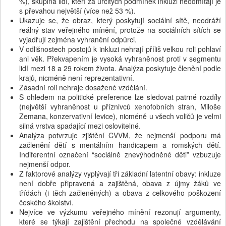
%), skupina lidí, kteří za určitých podmínek inkluzi neodmítají je
s převahou největší (více než 53 %).
Ukazuje se, že obraz, který poskytují sociální sítě, neodráží
reálný stav veřejného mínění, protože na sociálních sítích se
vyjadřují zejména vyhranění odpůrci.
V odlišnostech postojů k inkluzi nehrají příliš velkou roli pohlaví
ani věk. Překvapením je vysoká vyhraněnost proti v segmentu
lidí mezi 18 a 29 rokem života. Analýza poskytuje členění podle
krajů, nicméně není reprezentativní.
Zásadní roli nehraje dosažené vzdělání.
S ohledem na politické preference lze sledovat patrné rozdíly
(největší vyhraněnost u příznivců xenofobních stran, Miloše
Zemana, konzervativní levice), nicméně u všech voličů je velmi
silná vrstva spadající mezi oslovitelné.
Analýza potvrzuje zjištění CVVM, že nejmenší podporu má
začlenění dětí s mentálním handicapem a romských dětí.
Indiferentní označení “sociálně znevýhodněné děti” vzbuzuje
nejmenší odpor.
Z faktorové analýzy vyplývají tři základní latentní obavy: inkluze
není dobře připravená a zajištěná, obava z újmy žáků ve
třídách (i těch začleněných) a obava z celkového poškození
českého školství.
Nejvíce ve výzkumu veřejného mínění rezonují argumenty,
které se týkají zajištění přechodu na společné vzdělávání