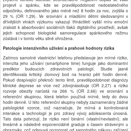
projevil u spánku, kde se pravděpodobnost nedostatečného
odpočinku, definovaného jako méně než 8 hodin za noc, zvýšila o
29 % (OR 1,29). Ve srovnání s mladšími dětmi sledovanými v
dřívějších vlnách výzkumu vykazují třináctiletí vyšší míru emoční
zralosti k absorbování sociálních tlaků digitálního prostředí, avšak
jejich schopnost biologické samoregulace spánkového režimu
zůstává i v tomto věku silně ohrožena.
Patologie intenzivního užívání a prahové hodnoty rizika
Zatímco samotné vlastnictví telefonu představuje jen mírné riziko,
intenzita jeho užívání (smartphone time) funguje jako dominantní
prediktor budoucích zdravotních patologií. Studie jasně
identifikovala kritický zlomový bod na hranici pěti hodin denně.
Pokud dospívající překročí tento limit, pravděpodobnost diagnózy
klinické deprese se více než zdvojnásobuje (OR 2,27) a riziko
rozvoje obezity narůstá na 266 % (OR 2,66) ve srovnání s
referenční skupinou, která telefon používá mírně, tedy do dvou
hodin denně. U této referenční skupiny nebyly zaznamenány žádné
patologické vzorce, což naznačuje, že mírná a kontrolovaná
interakce s technologií je pro zdravý vývoj adolescenta únosná.
Tato data potvrzují, že riziko není binární (vlastní/nevlastní), ale
lineárně a následně exponenciálně graduje s časem stráveným u
obrazovky, což odsouvá pozornost od samotného nákupu zařízení