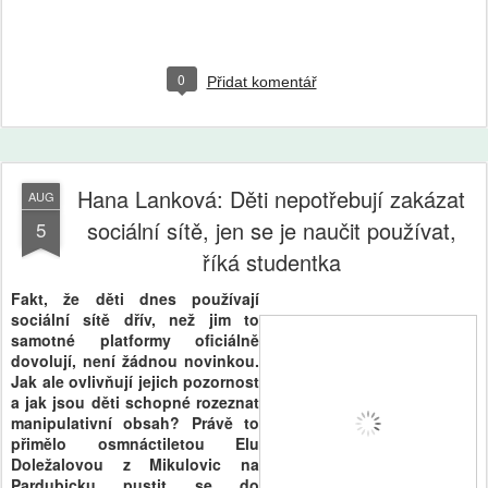
0
Přidat komentář
Hana Lanková: Děti nepotřebují zakázat
AUG
sociální sítě, jen se je naučit používat,
5
říká studentka
Fakt, že děti dnes používají
sociální sítě dřív, než jim to
samotné platformy oficiálně
dovolují, není žádnou novinkou.
Jak ale ovlivňují jejich pozornost
a jak jsou děti schopné rozeznat
manipulativní obsah? Právě to
přimělo osmnáctiletou Elu
Doležalovou z Mikulovic na
Pardubicku pustit se do