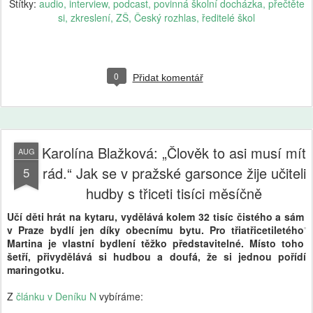
Štítky:
audio
interview
podcast
povinná školní docházka
přečtěte
si
zkreslení
ZŠ
Český rozhlas
ředitelé škol
0
Přidat komentář
Karolína Blažková: „Člověk to asi musí mít
AUG
rád.“ Jak se v pražské garsonce žije učiteli
5
hudby s třiceti tisíci měsíčně
Učí děti hrát na kytaru, vydělává kolem 32 tisíc čistého a sám
v Praze bydlí jen díky obecnímu bytu. Pro třiatřicetiletého
Martina je vlastní bydlení těžko představitelné. Místo toho
šetří, přivydělává si hudbou a doufá, že si jednou pořídí
maringotku.
Z
článku v Deníku N
vybíráme: