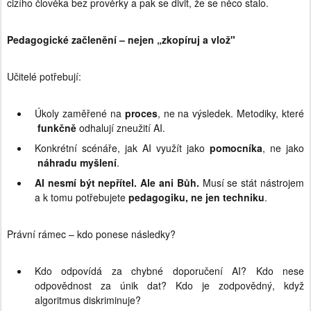
cizího člověka bez prověrky a pak se divit, že se něco stalo.
Pedagogické začlenění – nejen „zkopíruj a vlož"
Učitelé potřebují:
Úkoly zaměřené na
proces
, ne na výsledek. Metodiky, které
funkčně
odhalují zneužití AI.
Konkrétní scénáře, jak AI využít jako
pomocníka
, ne jako
náhradu myšlení
.
AI nesmí být nepřítel. Ale ani Bůh.
Musí se stát nástrojem
a k tomu potřebujete
pedagogiku, ne jen techniku
.
Právní rámec – kdo ponese následky?
Kdo odpovídá za chybné doporučení AI? Kdo nese
odpovědnost za únik dat? Kdo je zodpovědný, když
algoritmus diskriminuje?