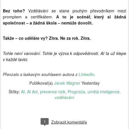
Bez toho?
Vzdělávání se stane pouhým převodníkem mezi
promptem a certifikátem.
A to je scénář, který si žádná
společnost – a žádná škola – nemůže dovolit.
Takže – co uděláte vy? Zítra. Ne za rok. Zítra.
Tohle není varování. Tohle je výzva k odpovědnosti. AI ta už klepe
v každé lavici.
Převzato s laskavým souhlasem autora z
LinkedIn
.
Publikoval(a)
Janek Wagner
Yesterday
Štítky:
AI
AI Act
prevence rizik
Prognóza
umělá inteligence
vzdělávání
1
Zobrazit komentáře