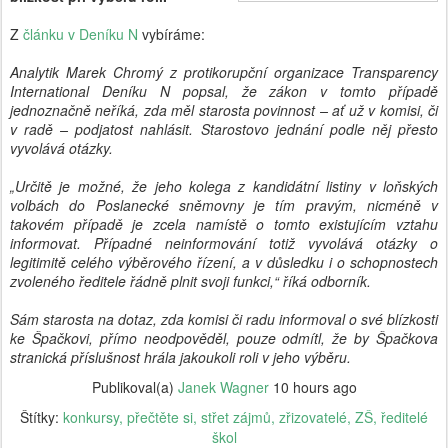
Z
článku v Deníku N
vybíráme:
Analytik Marek Chromý z protikorupční organizace Transparency
International Deníku N popsal, že zákon v tomto případě
jednoznačně neříká, zda měl starosta povinnost – ať už v komisi, či
v radě – podjatost nahlásit. Starostovo jednání podle něj přesto
vyvolává otázky.
„Určitě je možné, že jeho kolega z kandidátní listiny v loňských
volbách do Poslanecké sněmovny je tím pravým, nicméně v
takovém případě je zcela namístě o tomto existujícím vztahu
informovat. Případné neinformování totiž vyvolává otázky o
legitimitě celého výběrového řízení, a v důsledku i o schopnostech
zvoleného ředitele řádně plnit svoji funkci,“ říká odborník.
Sám starosta na dotaz, zda komisi či radu informoval o své blízkosti
ke Špačkovi, přímo neodpověděl, pouze odmítl, že by Špačkova
stranická příslušnost hrála jakoukoli roli v jeho výběru.
Publikoval(a)
Janek Wagner
10 hours ago
Štítky:
konkursy
přečtěte si
střet zájmů
zřizovatelé
ZŠ
ředitelé
škol