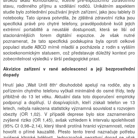
širokou škálu konfounderů, včetně pre-expozičního zdravotního
stavu, rodinného příjmu a vzdělání rodičů. Unikátním aspektem
studie bylo zohlednění používání jiných zařízení, jako jsou tablety či
notebooky. Tato úprava potvrdila, že zjištěná zdravotní rizika jsou
specifická právě pro chytré telefony, pravděpodobně kvůli jejich
extrémní portabilitě a neustálé dostupnosti, která se liší od
stacionárnějších forem digitální expozice. Je však nutné
poznamenat, že tato specifická podskupina byla oproti celkové
populaci studie ABCD mírně mladší a pocházela z rodin s vyšším
socioekonomickým statusem, což představuje důležitý kontext pro
zobecnitelnost výsledků v širší pedagogické praxi.
Akvizice zařízení v rané adolescenci a její bezprostřední
dopady
Hnutí jako „Wait Until 8th“ dlouhodobě apelují na rodiče, aby s
pořízením chytrého telefonu vyčkali minimálně do osmé třídy, tedy
přibližně do 13 let věku. Aktuální data toto doporučení empiricky
podporují a doplňují. U dospívajících, kteří získali telefon ve 13
letech, nebyla nalezena statisticky významná souvislost s rozvojem
obezity (OR 1,02). V případě deprese bylo sice zaznamenáno
zvýšené riziko (OR 1,45), avšak vzhledem k intervalu spolehlivosti
(95% CI 0,98–2,14), který těsně protíná hranici významnosti, nelze
hovořit o přímé kauzalitě. Přesto tento trend naznačuje potřebu
zvýšené klinické bdělosti. Jednoznačně negativní dopad se však