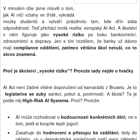
V minulém díle jsme mluvili o tom,
jak AI ničí vztahy ve třídě, vykrádá
mozky studentů a vytváří prázdnotu tam, kde dřív stála
odpovědnost. Teď přichází tvrdá realita: evropský AI Act. A školství
v něm figuruje jako
vysoké riziko
po boku bankovnictví,
zdravotnictví a dopravy. Jen s tím rozdílem, že banky už dávno
mají
compliance oddělení, zatímco většina škol netuší, co to
slovo znamená.
Proč je školství „vysoké riziko"? Protože tady nejde o hračky
AI Act není žádné vlídné doporučení od kamarádů z Bruselu. Je to
legislativa se zuby
sankcí, pokut a, povinností. A škola? Ta je
podle něj
High-Risk AI Systems.
Proč? Protože:
AI může rozhodovat o
budoucnosti konkrétních dětí;
ne o
tom, jestli si koupíte lepší jogurt.
Zasahuje do
hodnocení a přístupu ke vzdělání;
tedy do
něčeho, co v demokratické společnosti patří mezi základní