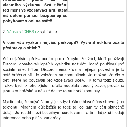
vlastního výzkumu. Svá zjištění
teď mění ve vzdělávací hru, která
má dětem pomoci bezpečněji se
pohybovat v online světě.
Z
článku v iDNES.cz
vybíráme:
V čem vás výzkum nejvíce překvapil? Vyvrátil některé zažité
představy o sítích?
Asi největším překvapením pro mě bylo, že žáci, kteří používají
Discord, dosahovali lepších výsledků než děti, které používají jiné
sociální sítě. Přitom Discord nemá zrovna nejlepší pověst a je to
spíš hráčská síť. Je založená na komunitách. Je možné, že šlo o
děti, které ho používají pro vzdělávací účely. I k tomu totiž slouží.
Takže bych z toho zjištění určitě nedělala obecný závěr, převážně
jsou tam hráčské a nějaké dejme tomu horší komunity.
Myslím ale, že největší omyl je, když řešíme hlavně čas strávený na
telefonu. Mnohem důležitější je totiž to, co tam ty děti skutečně
dělají. Je rozdíl mezi bezcílným scrollováním a tím, když si hledají
informace nebo píší s kamarády.