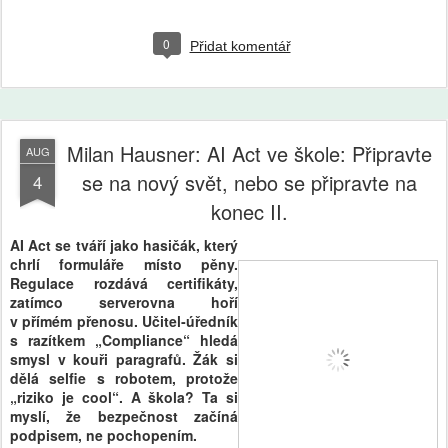
0
Přidat komentář
Milan Hausner: AI Act ve škole: Připravte
AUG
se na nový svět, nebo se připravte na
4
konec II.
AI Act se tváří jako hasičák, který
chrlí formuláře místo pěny.
Regulace rozdává certifikáty,
zatímco serverovna hoří
v přímém přenosu. Učitel‑úředník
s razítkem „Compliance“ hledá
smysl v kouři paragrafů. Žák si
dělá selfie s robotem, protože
„riziko je cool“. A škola? Ta si
myslí, že bezpečnost začíná
podpisem, ne pochopením.