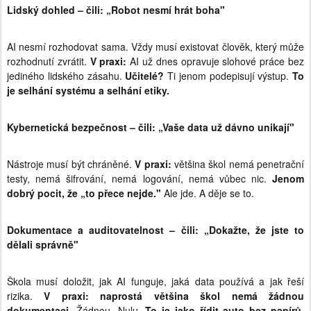
Lidský dohled – čili: „Robot nesmí hrát boha"
AI nesmí rozhodovat sama. Vždy musí existovat člověk, který může
rozhodnutí zvrátit.
V praxi:
AI už dnes opravuje slohové práce bez
jediného lidského zásahu.
Učitelé?
Ti jenom podepisují výstup.
To
je selhání systému a selhání etiky.
Kybernetická bezpečnost – čili: „Vaše data už dávno unikají"
Nástroje musí být chráněné.
V praxi:
většina škol nemá penetrační
testy, nemá šifrování, nemá logování, nemá vůbec nic.
Jenom
dobrý pocit, že „to přece nejde."
Ale jde. A děje se to.
Dokumentace a auditovatelnost – čili: „Dokažte, že jste to
dělali správně"
Škola musí doložit, jak AI funguje, jaká data používá a jak řeší
rizika.
V praxi:
naprostá většina škol nemá žádnou
dokumentaci.
Žádnou. Nulu.
To je jako řídit auto bez papírů,