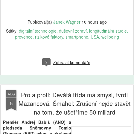
Publikoval(a)
Janek Wagner
10 hours ago
Štítky:
digitální technologie
duševní zdraví
longitudinální studie
prevence
rizikové faktory
smartphone
USA
wellbeing
2
Zobrazit komentáře
Pro a proti: Devátá třída má smysl, tvrdí
AUG
Mazancová. Šmahel: Zrušení nejde stavět
5
na tom, že ušetříme 50 miliard
Premiér Andrej Babiš (ANO) a
předseda Sněmovny Tomio
Okamura (SPD) mluví o zkrácení