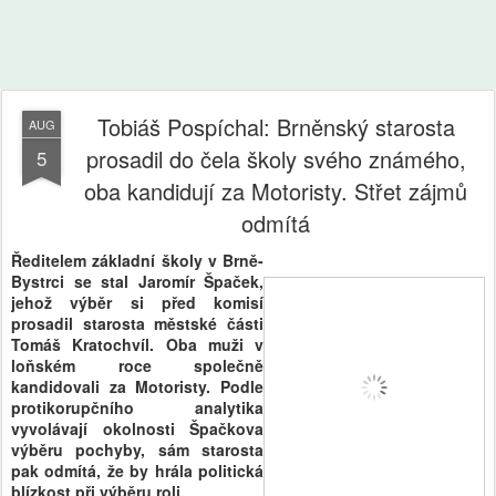
Tobiáš Pospíchal: Brněnský starosta
AUG
prosadil do čela školy svého známého,
5
oba kandidují za Motoristy. Střet zájmů
odmítá
Ředitelem základní školy v Brně-
Bystrci se stal Jaromír Špaček,
jehož výběr si před komisí
prosadil starosta městské části
Tomáš Kratochvíl. Oba muži v
loňském roce společně
kandidovali za Motoristy. Podle
protikorupčního analytika
vyvolávají okolnosti Špačkova
výběru pochyby, sám starosta
pak odmítá, že by hrála politická
blízkost při výběru roli.