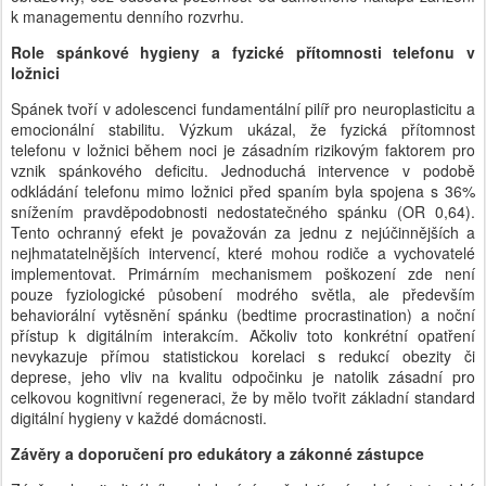
k managementu denního rozvrhu.
Role spánkové hygieny a fyzické přítomnosti telefonu v
ložnici
Spánek tvoří v adolescenci fundamentální pilíř pro neuroplasticitu a
emocionální stabilitu. Výzkum ukázal, že fyzická přítomnost
telefonu v ložnici během noci je zásadním rizikovým faktorem pro
vznik spánkového deficitu. Jednoduchá intervence v podobě
odkládání telefonu mimo ložnici před spaním byla spojena s 36%
snížením pravděpodobnosti nedostatečného spánku (OR 0,64).
Tento ochranný efekt je považován za jednu z nejúčinnějších a
nejhmatatelnějších intervencí, které mohou rodiče a vychovatelé
implementovat. Primárním mechanismem poškození zde není
pouze fyziologické působení modrého světla, ale především
behaviorální vytěsnění spánku (bedtime procrastination) a noční
přístup k digitálním interakcím. Ačkoliv toto konkrétní opatření
nevykazuje přímou statistickou korelaci s redukcí obezity či
deprese, jeho vliv na kvalitu odpočinku je natolik zásadní pro
celkovou kognitivní regeneraci, že by mělo tvořit základní standard
digitální hygieny v každé domácnosti.
Závěry a doporučení pro edukátory a zákonné zástupce