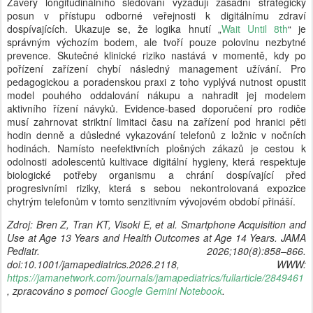
Závěry longitudinálního sledování vyžadují zásadní strategický
posun v přístupu odborné veřejnosti k digitálnímu zdraví
dospívajících. Ukazuje se, že logika hnutí „
Wait Until 8th
“ je
správným výchozím bodem, ale tvoří pouze polovinu nezbytné
prevence. Skutečné klinické riziko nastává v momentě, kdy po
pořízení zařízení chybí následný management užívání. Pro
pedagogickou a poradenskou praxi z toho vyplývá nutnost opustit
model pouhého oddalování nákupu a nahradit jej modelem
aktivního řízení návyků. Evidence-based doporučení pro rodiče
musí zahrnovat striktní limitaci času na zařízení pod hranici pěti
hodin denně a důsledné vykazování telefonů z ložnic v nočních
hodinách. Namísto neefektivních plošných zákazů je cestou k
odolnosti adolescentů kultivace digitální hygieny, která respektuje
biologické potřeby organismu a chrání dospívající před
progresivními riziky, která s sebou nekontrolovaná expozice
chytrým telefonům v tomto senzitivním vývojovém období přináší.
Zdroj: Bren Z, Tran KT, Visoki E, et al. Smartphone Acquisition and
Use at Age 13 Years and Health Outcomes at Age 14 Years. JAMA
Pediatr. 2026;180(8):858–866.
doi:10.1001/jamapediatrics.2026.2118, WWW:
https://jamanetwork.com/journals/jamapediatrics/fullarticle/2849461
, zpracováno s pomocí
Google Gemini Notebook
.