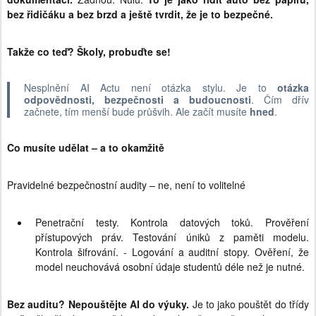
bez řidičáku a bez brzd a ještě tvrdit, že je to bezpečné.
Takže co teď? Školy, probuďte se!
Nesplnění AI Actu není otázka stylu. Je to
otázka
odpovědnosti, bezpečnosti a budoucnosti
. Čím dřív
začnete, tím menší bude průšvih. Ale začít musíte
hned
.
Co musíte udělat – a to okamžitě
Pravidelné bezpečnostní audity – ne, není to volitelné
Penetrační testy. Kontrola datových toků. Prověření
přístupových práv. Testování úniků z paměti modelu.
Kontrola šifrování. - Logování a auditní stopy. Ověření, že
model neuchovává osobní údaje studentů déle než je nutné.
Bez auditu? Nepouštějte AI do výuky.
Je to jako pouštět do třídy