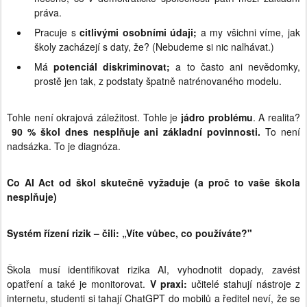
práva.
Pracuje s
citlivými osobními údaji;
a my všichni víme, jak
školy zacházejí s daty, že? (Nebudeme si nic nalhávat.)
Má
potenciál diskriminovat;
a to často ani nevědomky,
prostě jen tak, z podstaty špatně natrénovaného modelu.
Tohle není okrajová záležitost. Tohle je
jádro problému
. A realita?
90 % škol dnes nesplňuje ani základní povinnosti.
To není
nadsázka. To je diagnóza.
Co AI Act od škol skutečně vyžaduje (a proč to vaše škola
nesplňuje)
Systém řízení rizik – čili: „Víte vůbec, co používáte?"
Škola musí identifikovat rizika AI, vyhodnotit dopady, zavést
opatření a také je monitorovat.
V praxi:
učitelé stahují nástroje z
internetu, studenti si tahají ChatGPT do mobilů a ředitel neví, že se