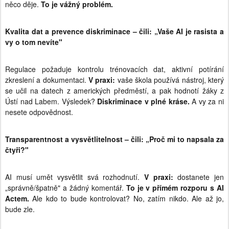
něco děje.
To je vážný problém.
Kvalita dat a prevence diskriminace – čili: „Vaše AI je rasista a
vy o tom nevíte"
Regulace požaduje kontrolu trénovacích dat, aktivní potírání
zkreslení a dokumentaci.
V praxi:
vaše škola používá nástroj, který
se učil na datech z amerických předměstí, a pak hodnotí žáky z
Ústí nad Labem. Výsledek?
Diskriminace v plné kráse.
A vy za ni
nesete odpovědnost.
Transparentnost a vysvětlitelnost – čili: „Proč mi to napsala za
čtyři?"
AI musí umět vysvětlit svá rozhodnutí.
V praxi:
dostanete jen
„správně/špatně" a žádný komentář.
To je v přímém rozporu s AI
Actem.
Ale kdo to bude kontrolovat? No, zatím nikdo. Ale až jo,
bude zle.