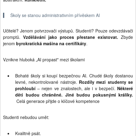
Školy se stanou administrativním přívěskem AI
Učitelé? Jenom potvrzovači výstupů. Studenti? Pouze odevzdávači
promptů.
Vzdělávání jako proces přestane existovat.
Zbyde
jenom
byrokratická mašina na certifikáty
.
Vznikne hluboká „AI propast" mezi školami
Bohaté školy si koupí bezpečnou AI. Chudé školy dostanou
levné, nekontrolované nástroje.
Rozdíly mezi studenty se
prohloubí
– nejen ve znalostech, ale i v bezpečí.
Některé
děti budou chráněné. Jiné budou pokusnými králíky.
Celá generace přijde o klíčové kompetence
Studenti nebudou umět:
Kvalitně psát.