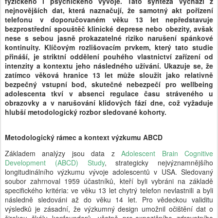
fyzického i psychického vývoje. Tato syntéza vychází z
nejnovějších dat, která naznačují, že samotný akt pořízení
telefonu v doporučovaném věku 13 let nepředstavuje
bezprostřední spouštěč klinické deprese nebo obezity, avšak
nese s sebou jasně prokazatelné riziko narušení spánkové
kontinuity. Klíčovým rozlišovacím prvkem, který tato studie
přináší, je striktní oddělení pouhého vlastnictví zařízení od
intenzity a kontextu jeho následného užívání. Ukazuje se, že
zatímco věková hranice 13 let může sloužit jako relativně
bezpečný vstupní bod, skutečné nebezpečí pro wellbeing
adolescenta tkví v absenci regulace času stráveného u
obrazovky a v narušování klidových fází dne, což vyžaduje
hlubší metodologický rozbor sledované kohorty.
Metodologický rámec a kontext výzkumu ABCD
Základem analýzy jsou data z
Adolescent Brain Cognitive
Development (ABCD) Study
, strategicky nejvýznamnějšího
longitudinálního výzkumu vývoje adolescentů v USA. Sledovaný
soubor zahrnoval 1959 účastníků, kteří byli vybráni na základě
specifického kritéria: ve věku 13 let chytrý telefon nevlastnili a byli
následně sledováni až do věku 14 let. Pro vědeckou validitu
výsledků je zásadní, že výzkumný design umožnil očištění dat o