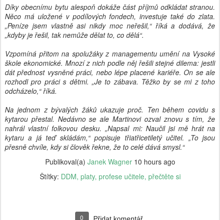
Díky obecnímu bytu alespoň dokáže část příjmů odkládat stranou.
Něco má uložené v podílových fondech, investuje také do zlata.
„Peníze jsem vlastně asi nikdy moc neřešil,“ říká a dodává, že
„kdyby je řešil, tak nemůže dělat to, co dělá“.
Vzpomíná přitom na spolužáky z managementu umění na Vysoké
škole ekonomické. Mnozí z nich podle něj řešili stejné dilema: jestli
dát přednost vysněné práci, nebo lépe placené kariéře. On se ale
rozhodl pro práci s dětmi. „Je to zábava. Těžko by se mi z toho
odcházelo,“ říká.
Na jednom z bývalých žáků ukazuje proč. Ten během covidu s
kytarou přestal. Nedávno se ale Martinovi ozval znovu s tím, že
nahrál vlastní folkovou desku. „Napsal mi: Naučil jsi mě hrát na
kytaru a já teď skládám,“ popisuje třiatřicetiletý učitel. „To jsou
přesně chvíle, kdy si člověk řekne, že to celé dává smysl.“
Publikoval(a)
Janek Wagner
10 hours ago
Štítky:
DDM
platy
profese učitele
přečtěte si
0
Přidat komentář