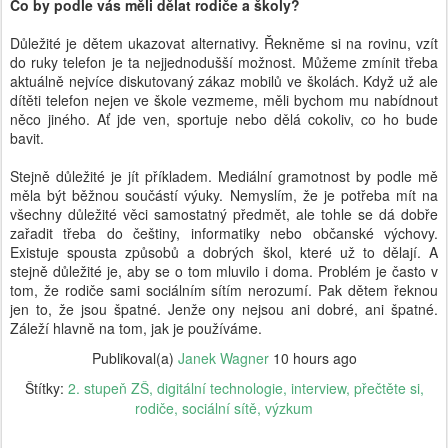
Co by podle vás měli dělat rodiče a školy?
Důležité je dětem ukazovat alternativy. Řekněme si na rovinu, vzít
do ruky telefon je ta nejjednodušší možnost. Můžeme zmínit třeba
aktuálně nejvíce diskutovaný zákaz mobilů ve školách. Když už ale
dítěti telefon nejen ve škole vezmeme, měli bychom mu nabídnout
něco jiného. Ať jde ven, sportuje nebo dělá cokoliv, co ho bude
bavit.
Stejně důležité je jít příkladem. Mediální gramotnost by podle mě
měla být běžnou součástí výuky. Nemyslím, že je potřeba mít na
všechny důležité věci samostatný předmět, ale tohle se dá dobře
zařadit třeba do češtiny, informatiky nebo občanské výchovy.
Existuje spousta způsobů a dobrých škol, které už to dělají. A
stejně důležité je, aby se o tom mluvilo i doma. Problém je často v
tom, že rodiče sami sociálním sítím nerozumí. Pak dětem řeknou
jen to, že jsou špatné. Jenže ony nejsou ani dobré, ani špatné.
Záleží hlavně na tom, jak je používáme.
Publikoval(a)
Janek Wagner
10 hours ago
Štítky:
2. stupeň ZŠ
digitální technologie
interview
přečtěte si
rodiče
sociální sítě
výzkum