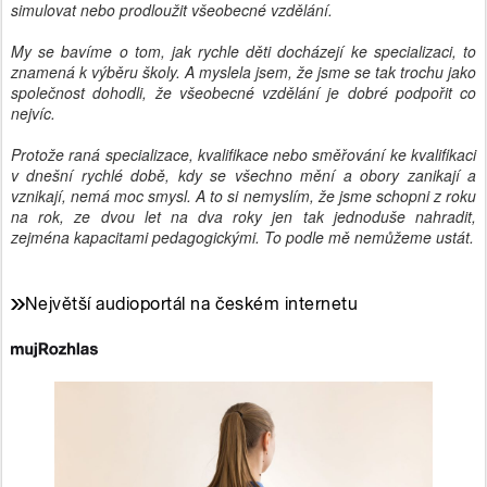
simulovat nebo prodloužit všeobecné vzdělání.
My se bavíme o tom, jak rychle děti docházejí ke specializaci, to
znamená k výběru školy. A myslela jsem, že jsme se tak trochu jako
společnost dohodli, že všeobecné vzdělání je dobré podpořit co
nejvíc.
Protože raná specializace, kvalifikace nebo směřování ke kvalifikaci
v dnešní rychlé době, kdy se všechno mění a obory zanikají a
vznikají, nemá moc smysl. A to si nemyslím, že jsme schopni z roku
na rok, ze dvou let na dva roky jen tak jednoduše nahradit,
zejména kapacitami pedagogickými. To podle mě nemůžeme ustát.