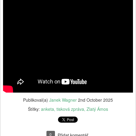
Publikoval(a)
Janek Wagner
2nd October 2025
Štítky:
anketa
tisková zpráva
Zlatý Ámos
0
Přidat komentář