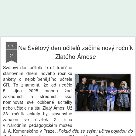
Na Světový den učitelů začíná nový ročník
OCT
2
Zlatého Ámose
Světový den učitelů je už tradičně
startovním dnem nového ročníku
ankety o nejoblíbenějšího učitele
ČR. To znamená, že od neděle
5. října 2025 mohou žáci
základních a středních škol
nominovat své oblíbené učitelky
nebo učitele na titul Zlatý Ámos. Už
33. ročník ankety byl slavnostně
zahájen ve čtvrtek 2. října
v Národním pedagogickém muzeu
J. A. Komenského v Praze.
„Pokud děti se svými učiteli pojedou do