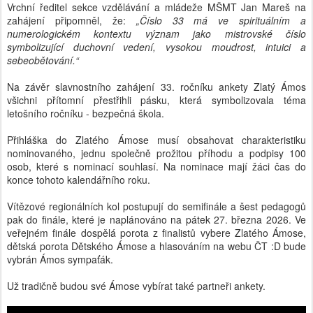
Vrchní ředitel sekce vzdělávání a mládeže MŠMT Jan Mareš na
zahájení připomněl, že:
„Číslo 33 má ve spirituálním a
numerologickém kontextu význam jako mistrovské číslo
symbolizující duchovní vedení, vysokou moudrost, intuici a
sebeobětování.“
Na závěr slavnostního zahájení 33. ročníku ankety Zlatý Ámos
všichni přítomní přestřihli pásku, která symbolizovala téma
letošního ročníku - bezpečná škola.
Přihláška do Zlatého Ámose musí obsahovat charakteristiku
nominovaného, jednu společně prožitou příhodu a podpisy 100
osob, které s nominací souhlasí. Na nominace mají žáci čas do
konce tohoto kalendářního roku.
Vítězové regionálních kol postupují do semifinále a šest pedagogů
pak do finále, které je naplánováno na pátek 27. března 2026. Ve
veřejném finále dospělá porota z finalistů vybere Zlatého Ámose,
dětská porota Dětského Ámose a hlasováním na webu ČT :D bude
vybrán Ámos sympaťák.
Už tradičně budou své Ámose vybírat také partneři ankety.