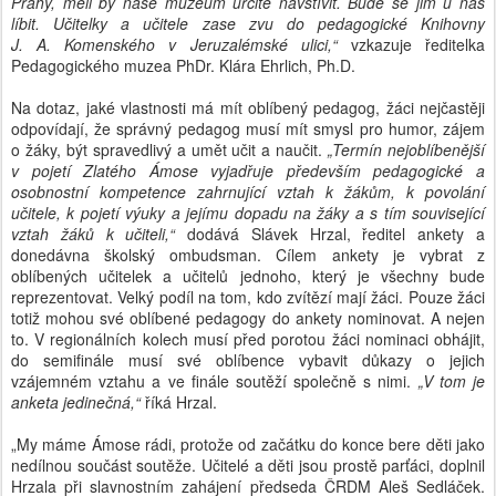
Prahy, měli by naše muzeum určitě navštívit. Bude se jim u nás
líbit. Učitelky a učitele zase zvu do pedagogické Knihovny
J. A. Komenského v Jeruzalémské ulici,“
vzkazuje ředitelka
Pedagogického muzea PhDr. Klára Ehrlich, Ph.D.
Na dotaz, jaké vlastnosti má mít oblíbený pedagog, žáci nejčastěji
odpovídají, že správný pedagog musí mít smysl pro humor, zájem
o žáky, být spravedlivý a umět učit a naučit.
„Termín nejoblíbenější
v pojetí Zlatého Ámose vyjadřuje především pedagogické a
osobnostní kompetence zahrnující vztah k žákům, k povolání
učitele, k pojetí výuky a jejímu dopadu na žáky a s tím související
vztah žáků k učiteli,“
dodává Slávek Hrzal, ředitel ankety a
donedávna školský ombudsman. Cílem ankety je vybrat z
oblíbených učitelek a učitelů jednoho, který je všechny bude
reprezentovat. Velký podíl na tom, kdo zvítězí mají žáci. Pouze žáci
totiž mohou své oblíbené pedagogy do ankety nominovat. A nejen
to. V regionálních kolech musí před porotou žáci nominaci obhájit,
do semifinále musí své oblíbence vybavit důkazy o jejich
vzájemném vztahu a ve finále soutěží společně s nimi.
„V tom je
anketa jedinečná,“
říká Hrzal.
„My máme Ámose rádi, protože od začátku do konce bere děti jako
nedílnou součást soutěže. Učitelé a děti jsou prostě parťáci, doplnil
Hrzala při slavnostním zahájení předseda ČRDM Aleš Sedláček.